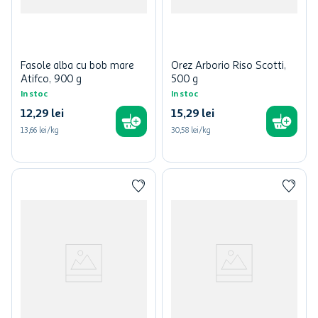
Fasole alba cu bob mare
Orez Arborio Riso Scotti,
Atifco, 900 g
500 g
In stoc
In stoc
12
,
29
lei
15
,
29
lei
13,66 lei/kg
30,58 lei/kg