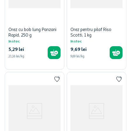
Orez cu bob lung Panzani
Orez pentru pilaf Riso
Rapid, 250 g
Scotti, 1 kg
In stoc
In stoc
5
,
29
lei
9
,
69
lei
21,16 lei/kg
9,69 lei/kg