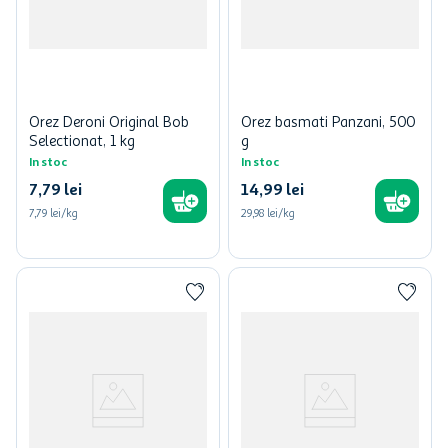
Orez Deroni Original Bob
Orez basmati Panzani, 500
Selectionat, 1 kg
g
In stoc
In stoc
7
,
79
lei
14
,
99
lei
7,79 lei/kg
29,98 lei/kg