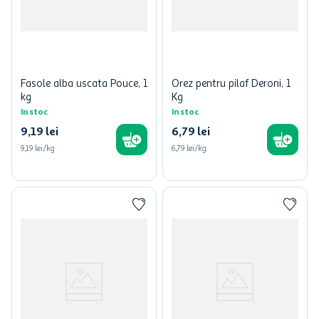
Fasole alba uscata Pouce, 1
Orez pentru pilaf Deroni, 1
kg
Kg
In stoc
In stoc
9
,
19
lei
6
,
79
lei
9,19 lei/kg
6,79 lei/kg