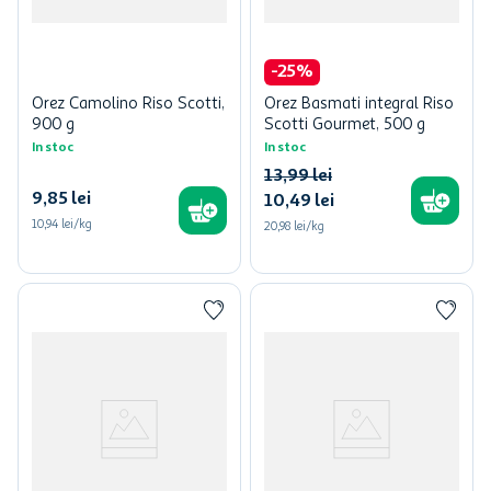
-
25
%
Orez Camolino Riso Scotti,
Orez Basmati integral Riso
900 g
Scotti Gourmet, 500 g
In stoc
In stoc
13
,
99
lei
9
,
85
lei
10
,
49
lei
10,94 lei/kg
20,98 lei/kg