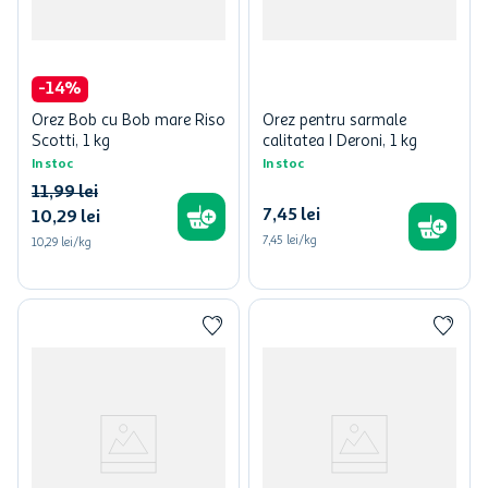
-
14
%
Orez Bob cu Bob mare Riso
Orez pentru sarmale
Scotti, 1 kg
calitatea I Deroni, 1 kg
In stoc
In stoc
11
,
99
lei
7
,
45
lei
10
,
29
lei
7,45 lei/kg
10,29 lei/kg