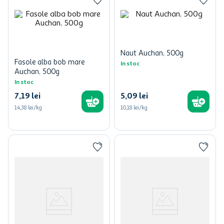
Naut Auchan, 500g
Fasole alba bob mare
In stoc
Auchan, 500g
In stoc
7
,
19
lei
5
,
09
lei
14,38 lei/kg
10,18 lei/kg