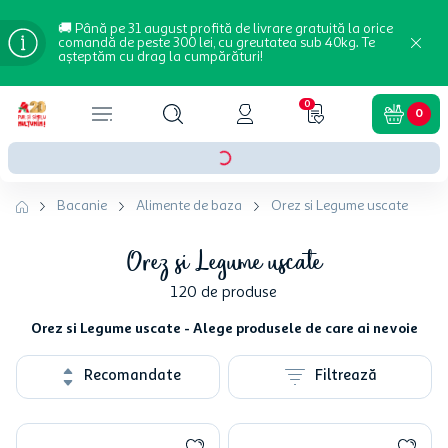
🚚 Până pe 31 august profită de livrare gratuită la orice
comandă de peste 300 lei, cu greutatea sub 40kg. Te
așteptăm cu drag la cumpărături!
0
0
Bacanie
Alimente de baza
Orez si Legume uscate
Orez si Legume uscate
120
de produse
Orez si Legume uscate - Alege produsele de care ai nevoie
Recomandate
Filtrează