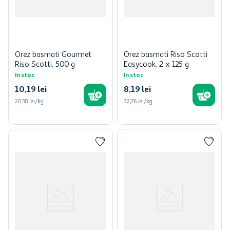
Orez basmati Gourmet
Orez basmati Riso Scotti
Riso Scotti, 500 g
Easycook, 2 x 125 g
In stoc
In stoc
10
,
19
lei
8
,
19
lei
20,38 lei/kg
32,76 lei/kg