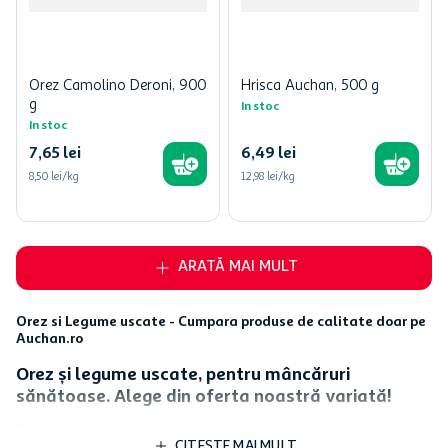
Orez Camolino Deroni, 900
Hrisca Auchan, 500 g
g
In stoc
In stoc
7
,
65
lei
6
,
49
lei
8,50 lei/kg
12,98 lei/kg
ARATĂ MAI MULT
Orez si Legume uscate - Cumpara produse de calitate doar pe
Auchan.ro
Orez și legume uscate, pentru mâncăruri
sănătoase. Alege din oferta noastră variată!
Orezul și legumele uscate sunt baza unei alimentații sănătoase,
CITESTE MAI MULT