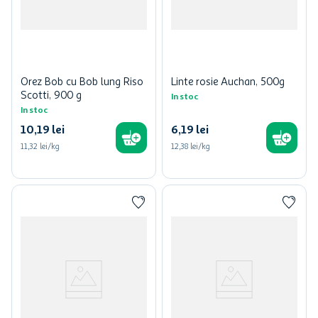
Orez Bob cu Bob lung Riso
Linte rosie Auchan, 500g
Scotti, 900 g
In stoc
In stoc
10
,
19
lei
6
,
19
lei
11,32 lei/kg
12,38 lei/kg