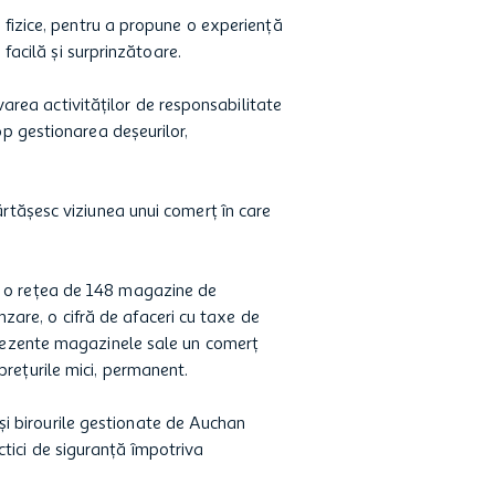
r fizice, pentru a propune o experiență
 facilă și surprinzătoare.
rea activităților de responsabilitate
op gestionarea deşeurilor,
ărtășesc viziunea unui comerț în care
și o rețea de 148 magazine de
are, o cifră de afaceri cu taxe de
 prezente magazinele sale un comerţ
preţurile mici, permanent.
și birourile gestionate de Auchan
tici de siguranță împotriva