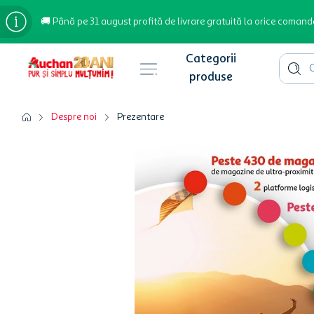
🚚 Până pe 31 august profită de livrare gratuită la orice comand
Cauta 
Căutări populare
Despre noi
Prezentare
bere
cafea
inghetata
apa plata
cafea boabe
troler
garden star