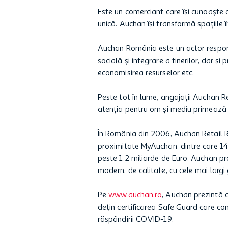
Este un comerciant care își cunoaște c
unică. Auchan își transformă spațiile în
Auchan România este un actor respons
socială şi integrare a tinerilor, dar 
economisirea resurselor etc.
Peste tot în lume, angajații Auchan Re
atenția pentru om și mediu primează 
În România din 2006, Auchan Retail R
proximitate MyAuchan, dintre care 14
peste 1,2 miliarde de Euro, Auchan pr
modern, de calitate, cu cele mai larg
Pe
www.auchan.ro
, Auchan prezintă 
dețin certificarea Safe Guard care co
răspândirii COVID-19.