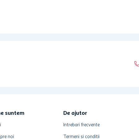
ne suntem
De ajutor
i
Intrebari frecvente
pre noi
Termeni si conditii