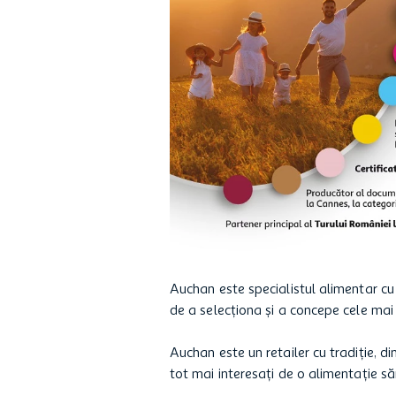
hartie igienica
ciocolata
lapte
Auchan este specialistul alimentar cu 
de a selecționa și a concepe cele mai
Auchan este un retailer cu tradiție, d
tot mai interesați de o alimentație s