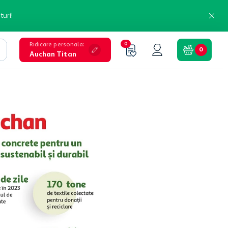
turi!
Ridicare personala
:
0
0
Auchan Titan