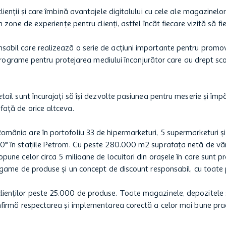
lienții și care îmbină avantajele digitalului cu cele ale magazinelo
 zone de experiențe pentru clienți, astfel încât fiecare vizită să fie
abil care realizează o serie de acțiuni importante pentru promova
şi programe pentru protejarea mediului înconjurător care au drept sc
tail sunt încurajați să își dezvolte pasiunea pentru meserie și împ
față de orice altceva.
omânia are în portofoliu 33 de hipermarketuri, 5 supermarketuri 
0* în stațiile Petrom. Cu peste 280.000 m2 suprafaţa netă de vânz
opune celor circa 5 milioane de locuitori din orașele în care sunt
i game de produse şi un concept de discount responsabil, cu toate 
clienților peste 25.000 de produse. Toate magazinele, depozitele 
nfirmă respectarea și implementarea corectă a celor mai bune prac