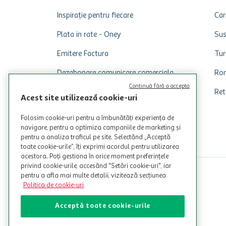
Inspirație pentru fiecare
Car
Plata in rate - Oney
Sus
Emitere Factura
Tur
Dezabonare comunicare comerciala
Rom
Continuă fără a accepta
Ret
Acest site utilizează cookie-uri
Folosim cookie-uri pentru a îmbunătăți experiența de
navigare, pentru a optimiza campaniile de marketing și
pentru a analiza traficul pe site. Selectând „Acceptă
toate cookie-urile”, îți exprimi acordul pentru utilizarea
acestora. Poți gestiona în orice moment preferințele
privind cookie-urile, accesând "Setări cookie-uri", iar
pentru a afla mai multe detalii, vizitează secțiunea
Politica de cookie-uri
Acceptă toate cookie-urile