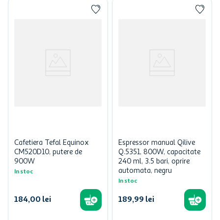
Cafetiera Tefal Equinox
Espressor manual Qilive
CM520D10, putere de
Q.5351, 800W, capacitate
900W
240 ml, 3.5 bari, oprire
automata, negru
In stoc
In stoc
184
,
00
lei
189
,
99
lei