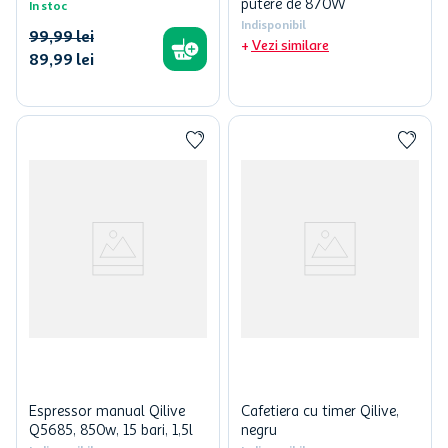
putere de 870W
In stoc
Indisponibil
99
,
99
lei
Vezi similare
89
,
99
lei
Espressor manual Qilive
Cafetiera cu timer Qilive,
Q5685, 850w, 15 bari, 1,5l
negru