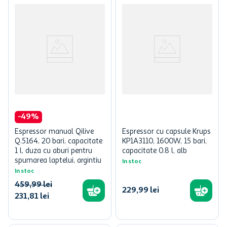
-
49
%
Espressor manual Qilive
Espressor cu capsule Krups
Q.5164, 20 bari, capacitate
KP1A3110, 1600W, 15 bari,
1 l, duza cu aburi pentru
capacitate 0.8 l, alb
spumarea laptelui, argintiu
In stoc
In stoc
459
,
99
lei
229
,
99
lei
231
,
81
lei