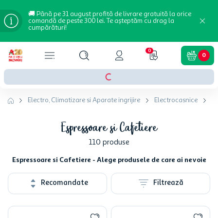
🚚 Până pe 31 august profită de livrare gratuită la orice
comandă de peste 300 lei. Te așteptăm cu drag la
cumpărături!
0
0
Electro, Climatizare si Aparate ingrijire
Electrocasnice
Es
Espressoare si Cafetiere
110
produse
Espressoare si Cafetiere - Alege produsele de care ai nevoie
Recomandate
Filtrează