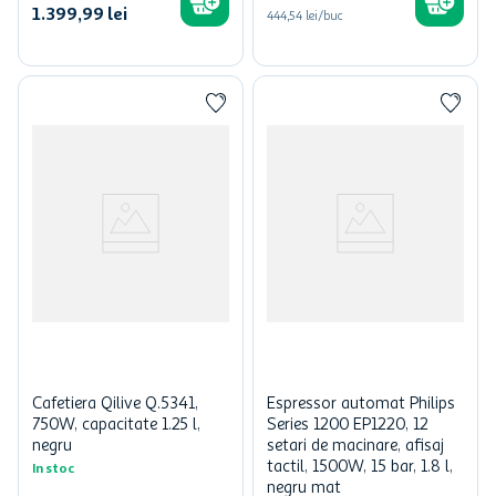
1
.
399
,
99
lei
444,54 lei/buc
Cafetiera Qilive Q.5341,
Espressor automat Philips
750W, capacitate 1.25 l,
Series 1200 EP1220, 12
negru
setari de macinare, afisaj
tactil, 1500W, 15 bar, 1.8 l,
In stoc
negru mat