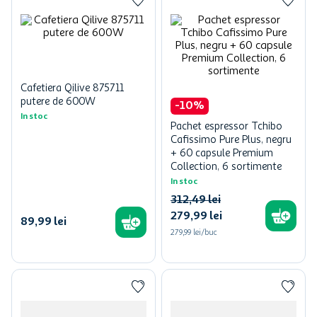
Cafetiera Qilive 875711
putere de 600W
-
10
%
In stoc
Pachet espressor Tchibo
Cafissimo Pure Plus, negru
+ 60 capsule Premium
Collection, 6 sortimente
In stoc
312
,
49
lei
279
,
99
lei
89
,
99
lei
279,99 lei/buc