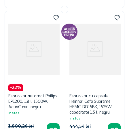
-
22
%
Espressor automat Philips
Espressor cu capsule
EP1200, 1.8 l, 1500W,
Heinner Cafe Supreme
AquaClean, negru
HEMC-DD15BK, 1525W,
capacitate 1.5 l, negru
In stoc
In stoc
1
.
800
,
26
lei
444
,
54
lei