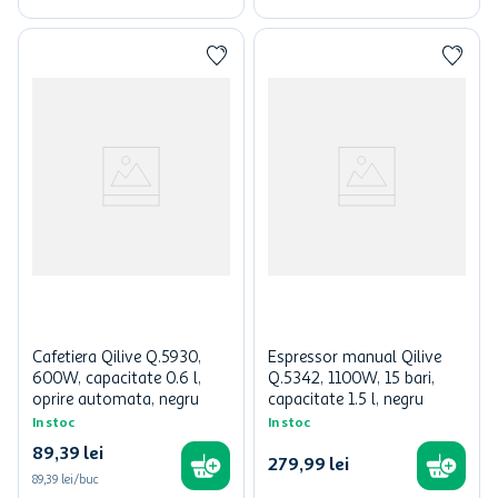
Cafetiera Qilive Q.5930,
Espressor manual Qilive
600W, capacitate 0.6 l,
Q.5342, 1100W, 15 bari,
oprire automata, negru
capacitate 1.5 l, negru
In stoc
In stoc
89
,
39
lei
279
,
99
lei
89,39 lei/buc