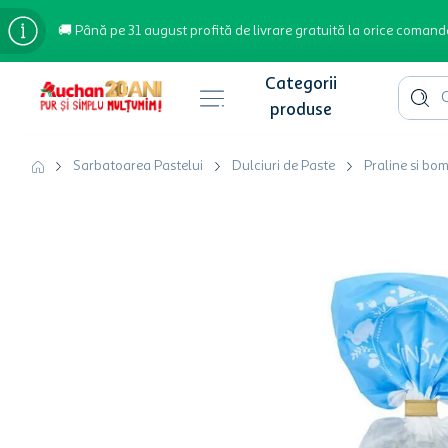
🚚 Până pe 31 august profită de livrare gratuită la orice comand
Cauta 
Căutări populare
Sarbatoarea Pastelui
Dulciuri de Paste
Praline si bo
bere
cafea
inghetata
apa plata
cafea boabe
troler
garden star