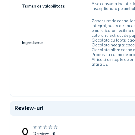
A se consuma inainte d
Termen de valabilitate
inscriptionata pe ambal
Zahar, unt de cacao, la
integral, pasta de cacao
emulsificator: lecitina d
colorant: extract de pa
Ciocolata cu lapte: ca
Ingrediente
Ciocolata neagra: cac
Ciocolata alba: cacao 
Produs cu cacao de pro
Africa si din lapte de ori
afara UE.
Review-uri
☆
☆
☆
☆
☆
0
(0 review-uri)