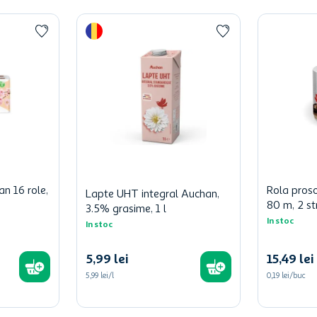
an 16 role,
Rola pros
Lapte UHT integral Auchan,
80 m, 2 st
3.5% grasime, 1 l
In stoc
In stoc
5
,
99
lei
15
,
49
lei
5,99 lei/l
0,19 lei/buc