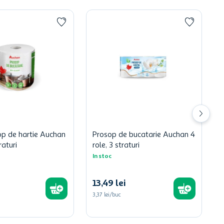
op de hartie Auchan
Prosop de bucatarie Auchan 4
raturi
role, 3 straturi
In stoc
13
,
49
lei
3,37 lei/buc