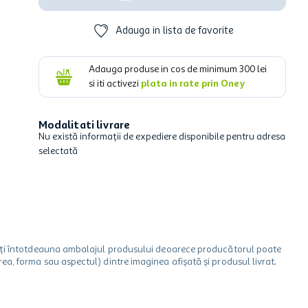
Adauga in lista de favorite
Adauga produse in cos de minimum
300
lei
si iti activezi
plata in rate prin Oney
Modalitati livrare
Nu există informații de expediere disponibile pentru adresa
selectată
icați întotdeauna ambalajul produsului deoarece producătorul poate
a, forma sau aspectul) dintre imaginea afișată și produsul livrat.