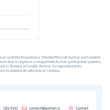
le și Condițiile Programului. Ofertele MyCLUB Auchan sunt valabile
 utilizat doar in legatura cu magazinele Auchan participante și pentru
ionate in Termene si Conditii. Auchan nu raspunde pentru
ice la sistemul de utilizarea al Cardului.
021-9141
contact@auchan.ro
Contact