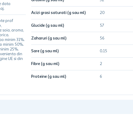
Grasimi (g sau ml)
32
e data
aj.
Acizi grasi saturati (g sau ml)
20
pte praf
,
Glucide (g sau ml)
57
e soia, aroma,
prica.
Zaharuri (g sau ml)
56
cao minim 31%.
ao minim 50%.
minim 25%.
Sare (g sau ml)
0.15
venienta din
gine UE si din
Fibre (g sau ml)
2
Proteine (g sau ml)
6