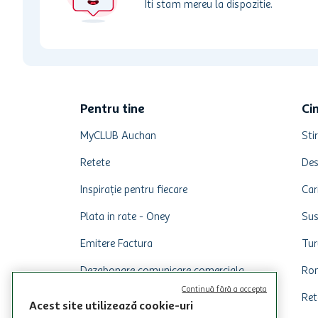
Iti stam mereu la dispozitie.
Pentru tine
Ci
MyCLUB Auchan
Stir
Retete
Des
Inspirație pentru fiecare
Car
Plata in rate - Oney
Sus
Emitere Factura
Tur
Dezabonare comunicare comerciala
Rom
Continuă fără a accepta
Ret
Acest site utilizează cookie-uri