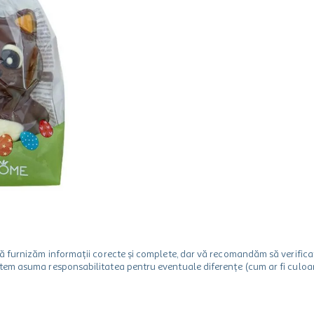
m să furnizăm informații corecte și complete, dar vă recomandăm să verif
utem asuma responsabilitatea pentru eventuale diferențe (cum ar fi culoare