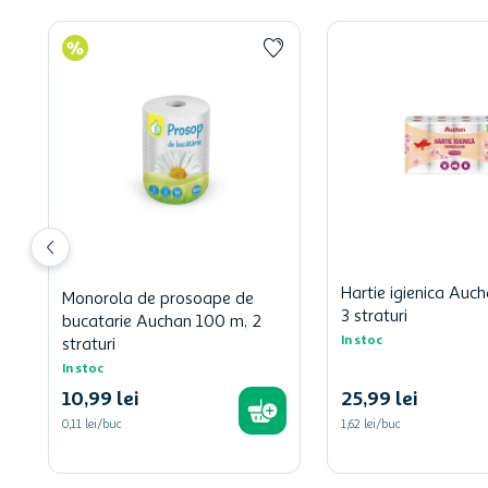
Hartie igienica Auch
Monorola de prosoape de
3 straturi
bucatarie Auchan 100 m, 2
In stoc
straturi
In stoc
10
,
99
lei
25
,
99
lei
0,11 lei/buc
1,62 lei/buc