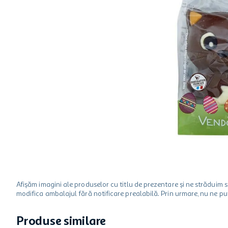
hartie igienica
ciocolata
lapte
Afișăm imagini ale produselor cu titlu de prezentare și ne strădui
modifica ambalajul fără notificare prealabilă. Prin urmare, nu ne p
Produse similare