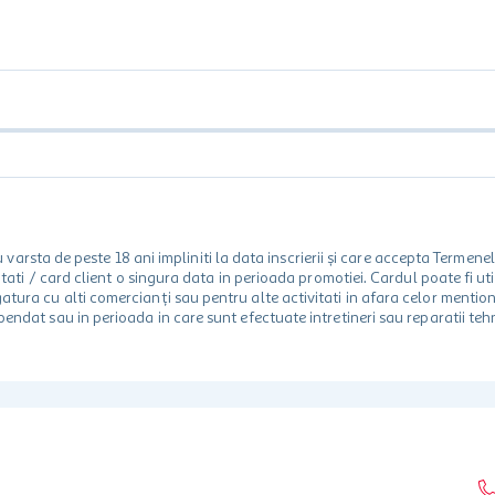
rsta de peste 18 ani impliniti la data inscrierii și care accepta Termene
 unitati / card client o singura data in perioada promotiei. Cardul poate fi
egatura cu alti comercianți sau pentru alte activitati in afara celor ment
spendat sau in perioada in care sunt efectuate intretineri sau reparatii tehn