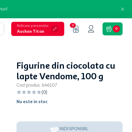
turi!
Ridicare personala
:
0
0
Auchan Titan
Figurine din ciocolata cu
lapte Vendome, 100 g
Cod produs
:
646107
☆
☆
☆
☆
☆
(
0
)
Nu este in stoc
INDISPONIBIL