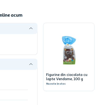
online acum
Figurine din ciocolata cu
lapte Vendome, 100 g
Nu este in stoc