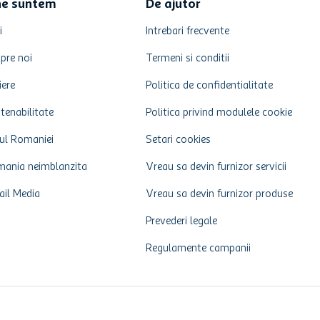
ne suntem
De ajutor
i
Intrebari frecvente
pre noi
Termeni si conditii
iere
Politica de confidentialitate
tenabilitate
Politica privind modulele cookie
ul Romaniei
Setari cookies
ania neimblanzita
Vreau sa devin furnizor servicii
ail Media
Vreau sa devin furnizor produse
Prevederi legale
Regulamente campanii