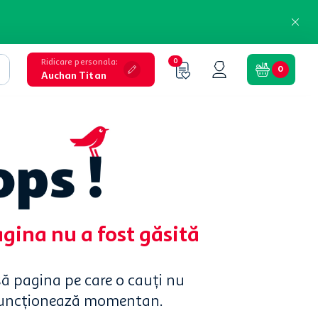
Ridicare personala
:
0
0
Auchan Titan
agina nu a fost găsită
să pagina pe care o cauți nu
funcționează momentan.