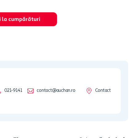
i la cumpărături
021-9141
contact@auchan.ro
Contact