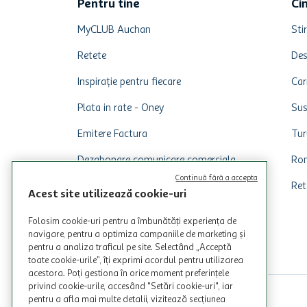
Pentru tine
Ci
MyCLUB Auchan
Stir
Retete
Des
Inspirație pentru fiecare
Car
Plata in rate - Oney
Sus
Emitere Factura
Tur
Dezabonare comunicare comerciala
Rom
Continuă fără a accepta
Ret
Acest site utilizează cookie-uri
Folosim cookie-uri pentru a îmbunătăți experiența de
navigare, pentru a optimiza campaniile de marketing și
pentru a analiza traficul pe site. Selectând „Acceptă
toate cookie-urile”, îți exprimi acordul pentru utilizarea
acestora. Poți gestiona în orice moment preferințele
privind cookie-urile, accesând "Setări cookie-uri", iar
pentru a afla mai multe detalii, vizitează secțiunea