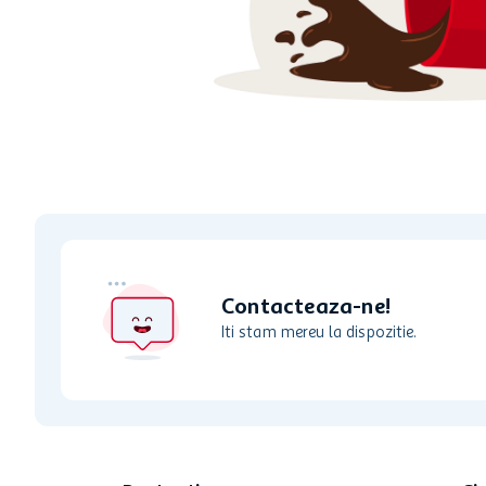
ciocolata
garden star
lapte
Contacteaza-ne!
Iti stam mereu la dispozitie.