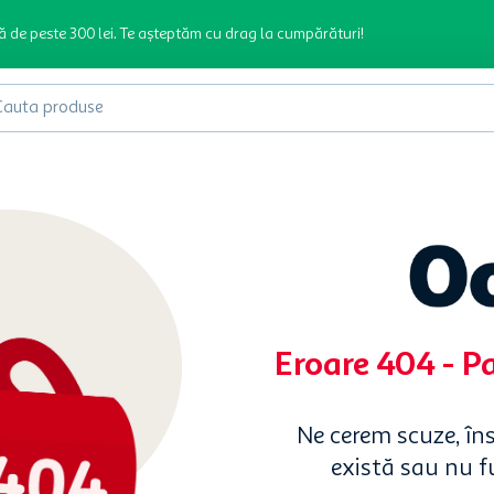
ă de peste 300 lei. Te așteptăm cu drag la cumpărături!
produse
Eroare 404 - P
Ne cerem scuze, în
există sau nu 