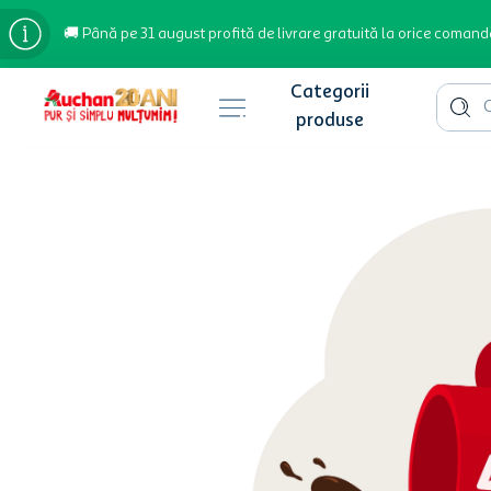
🚚 Până pe 31 august profită de livrare gratuită la orice comand
Cauta 
Căutări populare
bere
cafea
inghetata
apa plata
cafea boabe
troler
hartie igienica