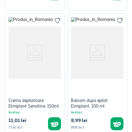
Crema depilatoare
Balsam dupa epilat
Elmiplant Sensitive, 150ml
Elmiplant, 100 ml
In stoc
In stoc
11
,
01
lei
8
,
99
lei
73,40 lei/l
89,90 lei/l