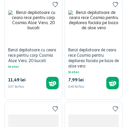
Benzi depilatoare cu ceara
Benzi depilatoare de ceara
rece pentru corp Cosmia
rece Cosmia pentru
Aloe Vera, 20 bucati
depilarea faciala pe baza de
aloe vera
In stoc
In stoc
11
,
49
lei
7
,
99
lei
0,57 lei/buc
0,40 lei/buc