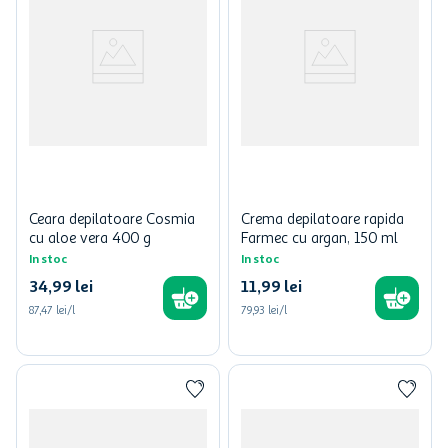
Ceara depilatoare Cosmia
Crema depilatoare rapida
cu aloe vera 400 g
Farmec cu argan, 150 ml
In stoc
In stoc
34
,
99
lei
11
,
99
lei
87,47 lei/l
79,93 lei/l