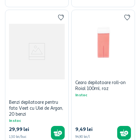
Ceara depilatoare roll-on
Roial 100ml, roz
In stoc
Benzi depilatoare pentru
fata Veet cu Ulei de Argan,
20 benzi
In stoc
29
,
99
lei
9
,
49
lei
1,50 lei/buc
94,90 lei/l