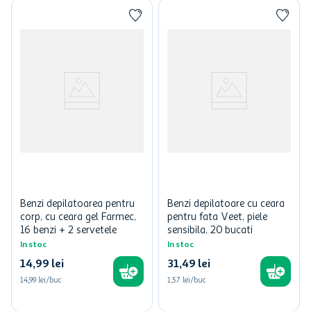
Benzi depilatoarea pentru
Benzi depilatoare cu ceara
corp, cu ceara gel Farmec,
pentru fata Veet, piele
16 benzi + 2 servetele
sensibila, 20 bucati
In stoc
In stoc
14
,
99
lei
31
,
49
lei
14,99 lei/buc
1,57 lei/buc