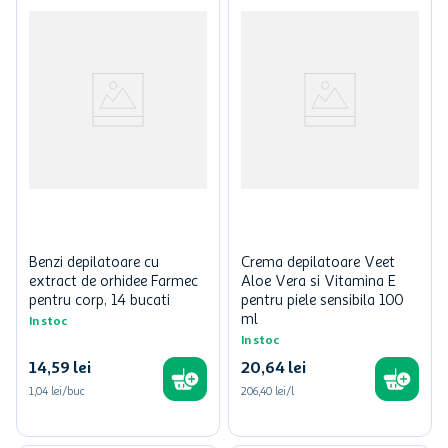
Benzi depilatoare cu
Crema depilatoare Veet
extract de orhidee Farmec
Aloe Vera si Vitamina E
pentru corp, 14 bucati
pentru piele sensibila 100
ml
In stoc
In stoc
14
,
59
lei
20
,
64
lei
1,04 lei/buc
206,40 lei/l