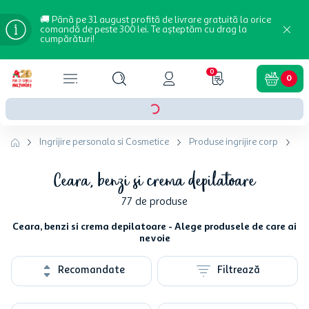
🚚 Până pe 31 august profită de livrare gratuită la orice
comandă de peste 300 lei. Te așteptăm cu drag la
cumpărături!
0
0
Ingrijire personala si Cosmetice
Produse ingrijire corp
Ce
Ceara, benzi si crema depilatoare
77
de produse
Ceara, benzi si crema depilatoare - Alege produsele de care ai
nevoie
Recomandate
Filtrează