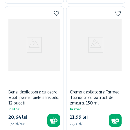
Benzi depilatoare cu ceara
Crema depilatoare Farmec
Veet, pentru piele sensibila,
Teenager cu extract de
12 bucati
zmeura, 150 ml
In stoc
In stoc
20
,
64
lei
11
,
99
lei
1,72 lei/buc
79,93 lei/l