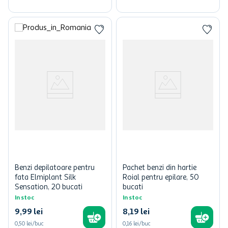
Benzi depilatoare pentru
Pachet benzi din hartie
fata Elmiplant Silk
Roial pentru epilare, 50
Sensation, 20 bucati
bucati
In stoc
In stoc
9
,
99
lei
8
,
19
lei
0,50 lei/buc
0,16 lei/buc