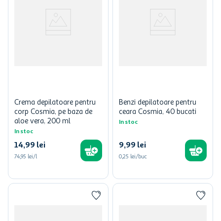
Crema depilatoare pentru
Benzi depilatoare pentru
corp Cosmia, pe baza de
ceara Cosmia, 40 bucati
aloe vera, 200 ml
In stoc
In stoc
14
,
99
lei
9
,
99
lei
74,95 lei/l
0,25 lei/buc