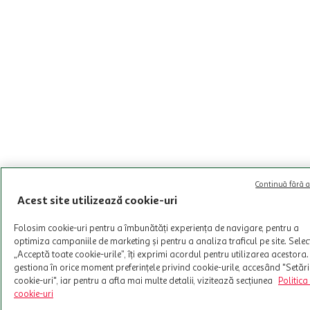
Continuă fără a
Acest site utilizează cookie-uri
Folosim cookie-uri pentru a îmbunătăți experiența de navigare, pentru a
optimiza campaniile de marketing și pentru a analiza traficul pe site. Sele
„Acceptă toate cookie-urile”, îți exprimi acordul pentru utilizarea acestora.
gestiona în orice moment preferințele privind cookie-urile, accesând "Setări
cookie-uri", iar pentru a afla mai multe detalii, vizitează secțiunea
Politica
cookie-uri