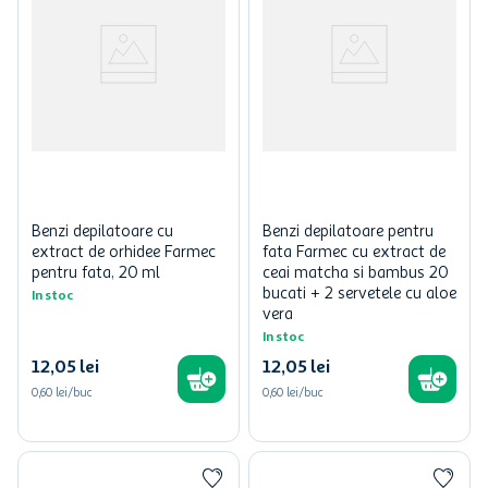
Benzi depilatoare cu
Benzi depilatoare pentru
extract de orhidee Farmec
fata Farmec cu extract de
pentru fata, 20 ml
ceai matcha si bambus 20
bucati + 2 servetele cu aloe
In stoc
vera
In stoc
12
,
05
lei
12
,
05
lei
0,60 lei/buc
0,60 lei/buc