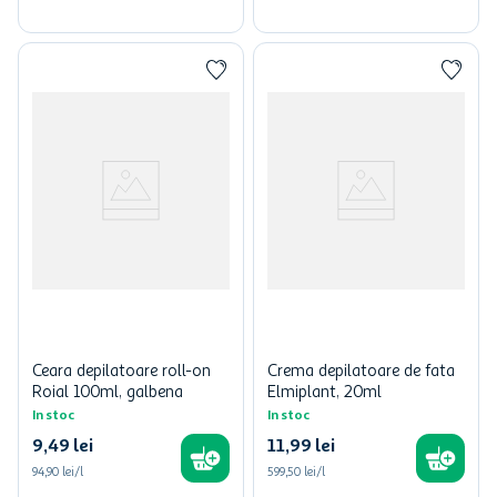
Ceara depilatoare roll-on
Crema depilatoare de fata
Roial 100ml, galbena
Elmiplant, 20ml
In stoc
In stoc
9
,
49
lei
11
,
99
lei
94,90 lei/l
599,50 lei/l