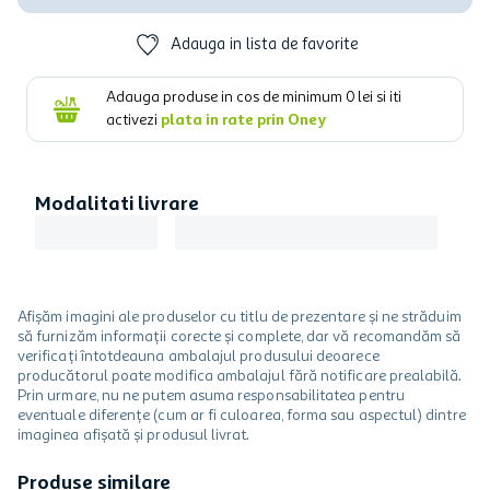
Adauga in lista de favorite
Adauga produse in cos de minimum
0
lei si iti
activezi
plata in rate prin Oney
Modalitati livrare
Afișăm imagini ale produselor cu titlu de prezentare și ne străduim
să furnizăm informații corecte și complete, dar vă recomandăm să
verificați întotdeauna ambalajul produsului deoarece
producătorul poate modifica ambalajul fără notificare prealabilă.
Prin urmare, nu ne putem asuma responsabilitatea pentru
eventuale diferențe (cum ar fi culoarea, forma sau aspectul) dintre
imaginea afișată și produsul livrat.
Produse similare