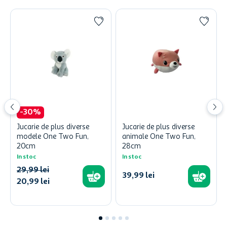
-
30
%
Jucarie de plus diverse
Jucarie de plus diverse
modele One Two Fun,
animale One Two Fun,
20cm
28cm
In stoc
In stoc
29
,
99
lei
39
,
99
lei
20
,
99
lei