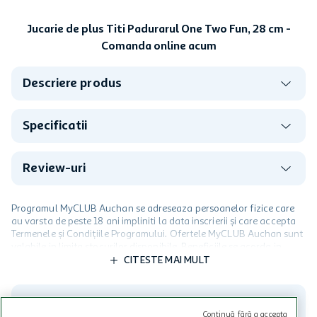
Jucarie de plus Titi Padurarul One Two Fun, 28 cm -
Comanda online acum
Descriere produs
Specificatii
Review-uri
Programul MyCLUB Auchan se adreseaza persoanelor fizice care
au varsta de peste 18 ani impliniti la data inscrierii și care accepta
Termenele și Condițiile Programului. Ofertele MyCLUB Auchan sunt
valabile in limita stocurilor disponibile. Beneficiile se acorda in
limita a 12 unitati / card client o singura data in perioada promotiei.
CITESTE MAI MULT
Cardul poate fi utilizat doar in legatura cu magazinele Auchan
participante și pentru acțiuni promotionale indicate de Auchan si
nu poate fi utilizat in legatura cu alti comercianți sau pentru alte
activitati in afara celor mentionate in Termene si Conditii. Auchan
Continuă fără a accepta