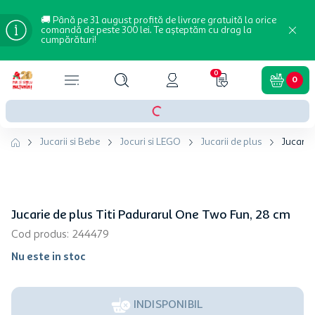
🚚 Până pe 31 august profită de livrare gratuită la orice
comandă de peste 300 lei. Te așteptăm cu drag la
cumpărături!
0
0
Jucarii si Bebe
Jocuri si LEGO
Jucarii de plus
Jucarie
Jucarie de plus Titi Padurarul One Two Fun, 28 cm
Cod produs
:
244479
Nu este in stoc
INDISPONIBIL