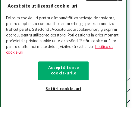
nu raspunde pentru imposibilitatea utilizarii Cardului in perioada in
Acest site utilizează cookie-uri
care aceste este suspendat sau in perioada in care sunt efectuate
intretineri sau reparatii tehnice la sistemul de utilizarea al Cardului.
Folosim cookie-uri pentru a îmbunătăți experiența de navigare,
Contacteaza-ne!
pentru a optimiza campaniile de marketing și pentru a analiza
traficul pe site. Selectând „Acceptă toate cookie-urile”, îți exprimi
Iti stam mereu la dispozitie.
acordul pentru utilizarea acestora. Poți gestiona în orice moment
preferințele privind cookie-urile, accesând "Setări cookie-uri", iar
021-9141
contact@auchan.ro
pentru a afla mai multe detalii, vizitează secțiunea
Politica de
cookie-uri
Contact
Acceptă toate
cookie-urile
Pentru tine
Setări cookie-uri
Cine suntem
De ajutor
Tinem aproape
Categorii principale