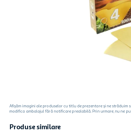
hartie igienica
ciocolata
lapte
Afișăm imagini ale produselor cu titlu de prezentare și ne strădui
modifica ambalajul fără notificare prealabilă. Prin urmare, nu ne p
Produse similare