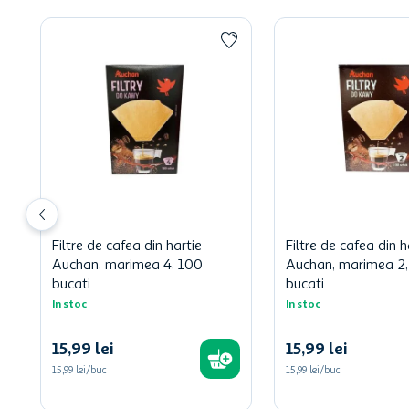
Filtre de cafea din hartie
Filtre de cafea din h
Auchan, marimea 4, 100
Auchan, marimea 2,
bucati
bucati
In stoc
In stoc
15
,
99
lei
15
,
99
lei
15,99 lei/buc
15,99 lei/buc