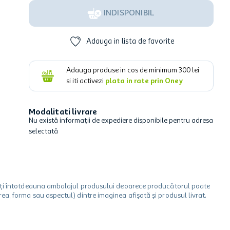
INDISPONIBIL
Adauga in lista de favorite
Adauga produse in cos de minimum
300
lei
si iti activezi
plata in rate prin Oney
Modalitati livrare
Nu există informații de expediere disponibile pentru adresa
selectată
icați întotdeauna ambalajul produsului deoarece producătorul poate
a, forma sau aspectul) dintre imaginea afișată și produsul livrat.