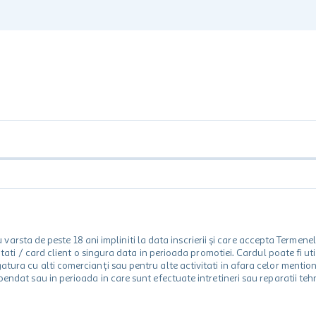
rsta de peste 18 ani impliniti la data inscrierii și care accepta Termene
 unitati / card client o singura data in perioada promotiei. Cardul poate fi
egatura cu alti comercianți sau pentru alte activitati in afara celor ment
spendat sau in perioada in care sunt efectuate intretineri sau reparatii tehn