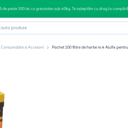
ă de peste 300 lei, cu greutatea sub 40kg. Te așteptăm cu drag la cumpără
produse
Consumabile si Accesorii
Pachet 100 filtre de hartie nr.4 Alufix pentr