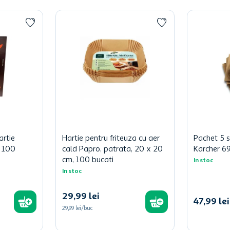
artie
Hartie pentru friteuza cu aer
Pachet 5 s
 100
cald Papro, patrata, 20 x 20
Karcher 6
cm, 100 bucati
In stoc
In stoc
29
,
99
lei
47
,
99
lei
29,99 lei/buc