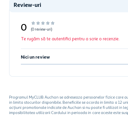
Review-uri
☆
☆
☆
☆
☆
0
(0 review-uri)
Te rugăm să te autentifici pentru a scrie o recenzie.
Nici un review
Programul MyCLUB Auchan se adreseaza persoanelor fizice care au va
in limita stocurilor disponibile. Beneficiile se acorda in limita a 12
acțiuni promotionale indicate de Auchan si nu poate fi utilizat in l
imposibilitatea utilizarii Cardului in perioada in care aceste este su