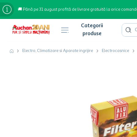
🚚 Până pe 31 august profită de livrare gratuită la orice comand
Cauta 
Căutări populare
Electro, Climatizare si Aparate ingrijire
Electrocasnice
bere
cafea
inghetata
apa plata
cafea boabe
troler
garden star