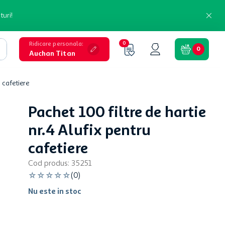
turi!
Ridicare personala
:
0
0
Auchan Titan
u cafetiere
Pachet 100 filtre de hartie
nr.4 Alufix pentru
cafetiere
Cod produs
:
35251
☆
☆
☆
☆
☆
(
0
)
Nu este in stoc