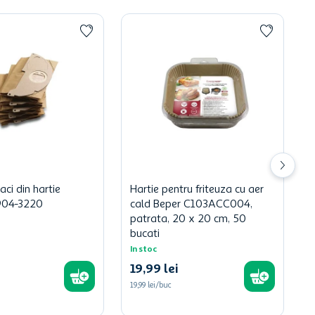
aci din hartie
Hartie pentru friteuza cu aer
904-3220
cald Beper C103ACC004,
patrata, 20 x 20 cm, 50
bucati
In stoc
19
,
99
lei
19,99 lei/buc