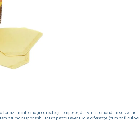
m să furnizăm informații corecte și complete, dar vă recomandăm să verif
utem asuma responsabilitatea pentru eventuale diferențe (cum ar fi culoare