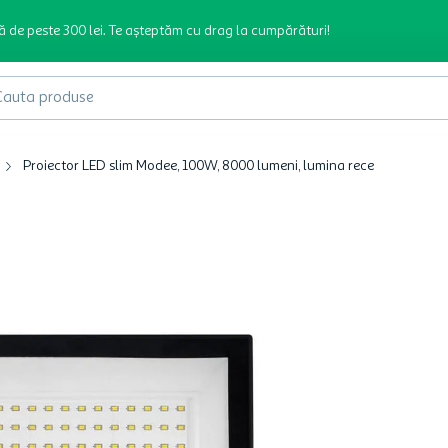
ă de peste 300 lei. Te așteptăm cu drag la cumpărături!
produse
Proiector LED slim Modee, 100W, 8000 lumeni, lumina rece