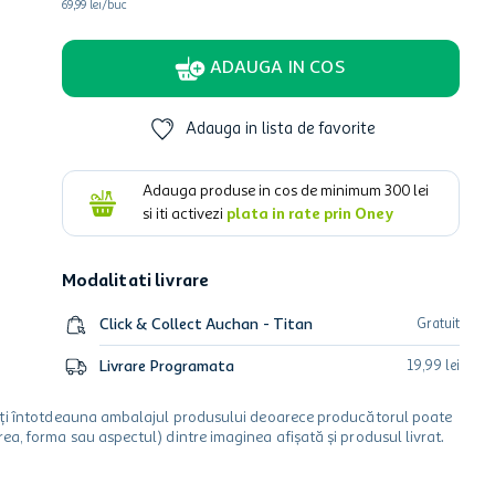
69,99 lei/buc
ADAUGA IN COS
Adauga in lista de favorite
Adauga produse in cos de minimum
300
lei
si iti activezi
plata in rate prin Oney
Modalitati livrare
Click & Collect Auchan - Titan
Gratuit
Livrare Programata
19
,
99
lei
icați întotdeauna ambalajul produsului deoarece producătorul poate
a, forma sau aspectul) dintre imaginea afișată și produsul livrat.