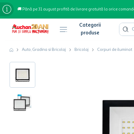
🚚 Până pe 31 august profită de livrare gratuită la orice comand
Cauta 
Căutări populare
Auto, Gradina si Bricolaj
Bricolaj
Corpuri de iluminat
bere
cafea
inghetata
apa plata
cafea boabe
troler
garden star