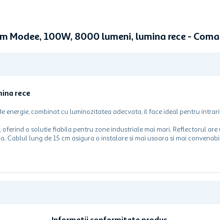
lim Modee, 100W, 8000 lumeni, lumina rece - Com
ina rece
e energie, combinat cu luminozitatea adecvata, il face ideal pentru intraril
oferind o solutie fiabila pentru zone industriale mai mari. Reflectorul are
e apa. Cablul lung de 15 cm asigura o instalare si mai usoara si mai convena