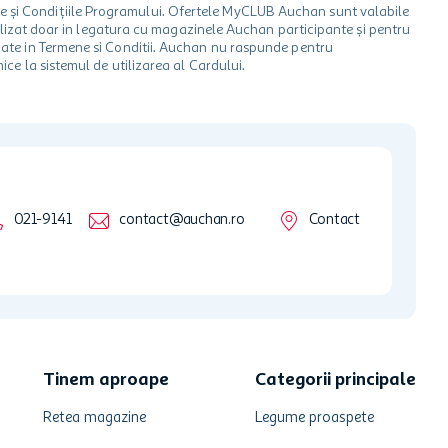
le și Condițiile Programului. Ofertele MyCLUB Auchan sunt valabile
 utilizat doar in legatura cu magazinele Auchan participante și pentru
ionate in Termene si Conditii. Auchan nu raspunde pentru
ice la sistemul de utilizarea al Cardului.
021-9141
contact@auchan.ro
Contact
Tinem aproape
Categorii principale
Retea magazine
Legume proaspete