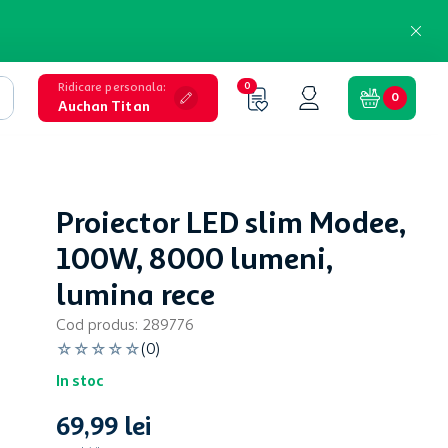
Ridicare personala
:
0
0
Auchan Titan
Proiector LED slim Modee,
100W, 8000 lumeni,
lumina rece
Cod produs
:
289776
☆
☆
☆
☆
☆
(
0
)
In stoc
69
,
99
lei