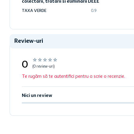
colectarii, tratarii si eliminarii DEEE
TAXA VERDE
0.9
Review-uri
☆
☆
☆
☆
☆
0
(0 review-uri)
Te rugăm să te autentifici pentru a scrie o recenzie.
Nici un review