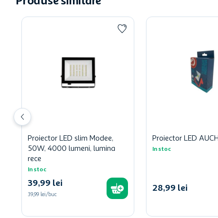
Produse similare
Proiector LED slim Modee,
Proiector LED AUC
50W, 4000 lumeni, lumina
In stoc
rece
In stoc
39
,
99
lei
28
,
99
lei
39,99 lei/buc