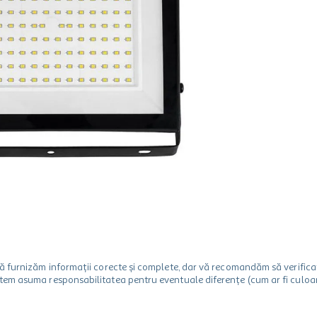
m să furnizăm informații corecte și complete, dar vă recomandăm să verif
utem asuma responsabilitatea pentru eventuale diferențe (cum ar fi culoare