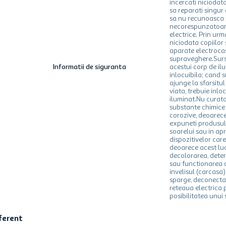
incercati niciodat
sa reparati singur
sa nu recunoasca pe
necorespunzatoar
electrice. Prin urm
niciodata copiilor
aparate electroca
supraveghere.Surs
Informatii de siguranta
acestui corp de il
inlocuibila; cand 
ajunge la sfarsitul
viata, trebuie inlo
iluminat.Nu curata
substante chimice
corozive, deoarece
expuneti produsul 
soarelui sau in ap
dispozitivelor care
deoarece acest lu
decolorarea, dete
sau functionarea
invelisul (carcasa
sparge, deconectat
reteaua electrica 
posibilitatea unui 
aferent