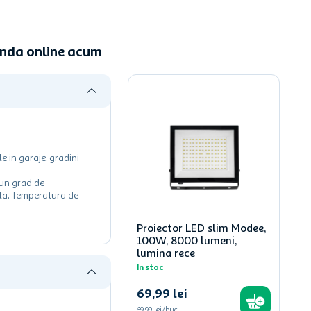
anda online acum
e in garaje, gradini
 un grad de
bila. Temperatura de
Proiector LED slim Modee,
100W, 8000 lumeni,
lumina rece
In stoc
69
,
99
lei
69,99 lei/buc