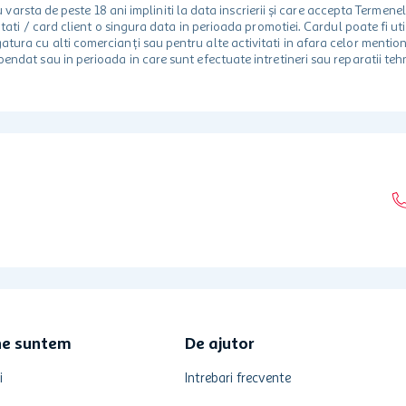
rsta de peste 18 ani impliniti la data inscrierii și care accepta Termene
 unitati / card client o singura data in perioada promotiei. Cardul poate fi
egatura cu alti comercianți sau pentru alte activitati in afara celor ment
spendat sau in perioada in care sunt efectuate intretineri sau reparatii tehn
ne suntem
De ajutor
i
Intrebari frecvente