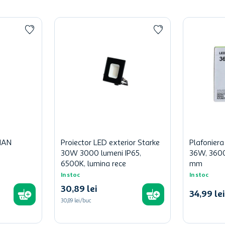
HAN
Proiector LED exterior Starke
Plafoniera
30W 3000 lumeni IP65,
36W, 3600
6500K, lumina rece
mm
In stoc
In stoc
30
,
89
lei
34
,
99
lei
30,89 lei/buc