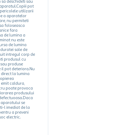
a sa deschideti sau
 aparatul.Copiii pot
ricolele utilizarii
e a aparatelor
are, nu permiteti
 sa foloseasca
snice fara
a de lumina a
uminat nu este
sursa de lumina
 duratei sale de
cuit intregul corp de
ti produsul cu
 sau produse
 il pot deteriora.Nu
direct la lumina
ropierea
 emit caldura,
cru poate provoca
riorarea produsului
 defectuoasa.Daca
) aparatului se
i-l imediat de la
pentru a preveni
soc electric.