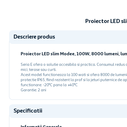
Proiector LED s
Descriere produs
Proiector LED slim Modee, 100W, 8000 lumeni, lum
Seria E ofera o solutie accesibila si practica. Consumul redus d
mici, terase sau curti.
Acest model functioneaza la 100 wati si ofera 8000 de lumeni, 
protectie IP65, fiind rezistent la praf si la jeturi puternice d
functionare: -20°C pana la +40°C
Garantie: 2 ani
Specificatii