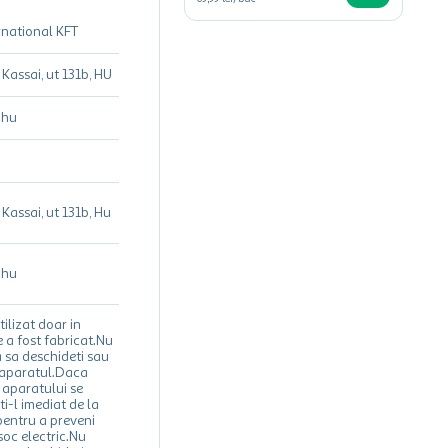
rnational KFT
Kassai, ut 131b, HU
.hu
Kassai, ut 131b, Hu
.hu
ilizat doar in
 a fost fabricat.Nu
a sa deschideti sau
r aparatul.Daca
) aparatului se
i-l imediat de la
pentru a preveni
soc electric.Nu