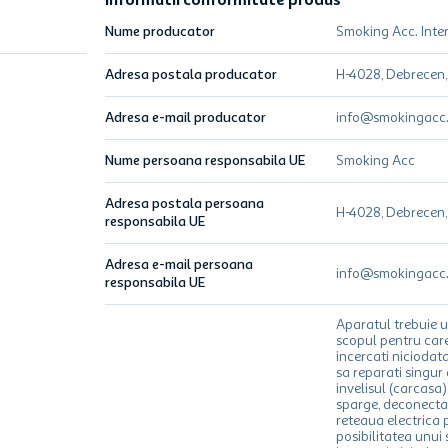
Informatii conformitate produs
Nume producator
Smoking Acc. Inte
Adresa postala producator
H-4028, Debrecen, 
Adresa e-mail producator
info@smokingacc
Nume persoana responsabila UE
Smoking Acc
Adresa postala persoana
H-4028, Debrecen, 
responsabila UE
Adresa e-mail persoana
info@smokingacc
responsabila UE
Aparatul trebuie ut
scopul pentru care
incercati niciodat
sa reparati singu
invelisul (carcasa
sparge, deconectat
reteaua electrica 
posibilitatea unui 