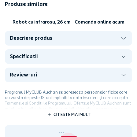
Produse similare
Hartie igienica Auchan 16
role, 3 straturi
Monorola de prosoape de
In stoc
bucatarie Auchan 100 m, 2
straturi
In stoc
10
,
99
lei
25
,
99
lei
0,11 lei/buc
1,62 lei/buc