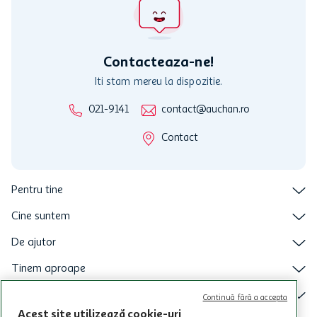
Robot cu infrarosu, 26 cm - Comanda online acum
Descriere produs
Specificatii
Review-uri
Programul MyCLUB Auchan se adreseaza persoanelor fizice care
au varsta de peste 18 ani impliniti la data inscrierii și care accepta
Termenele și Condițiile Programului. Ofertele MyCLUB Auchan sunt
valabile in limita stocurilor disponibile. Beneficiile se acorda in
limita a 12 unitati / card client o singura data in perioada promotiei.
CITESTE MAI MULT
Cardul poate fi utilizat doar in legatura cu magazinele Auchan
Continuă fără a accepta
participante și pentru acțiuni promotionale indicate de Auchan si
Acest site utilizează cookie-uri