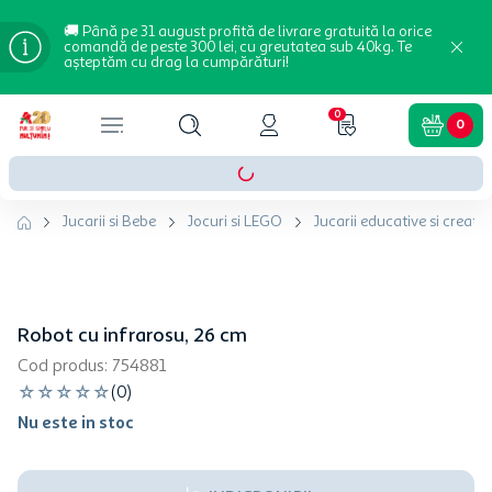
🚚 Până pe 31 august profită de livrare gratuită la orice
comandă de peste 300 lei, cu greutatea sub 40kg. Te
așteptăm cu drag la cumpărături!
0
0
Jucarii si Bebe
Jocuri si LEGO
Jucarii educative si creativ
Robot cu infrarosu, 26 cm
Cod produs
:
754881
☆
☆
☆
☆
☆
(
0
)
Nu este in stoc