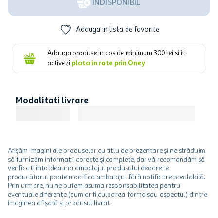
INDISPONIBIL
Adauga in lista de favorite
Adauga produse in cos de minimum
300
lei si iti
activezi
plata in rate prin Oney
Modalitati livrare
Afișăm imagini ale produselor cu titlu de prezentare și ne străduim
să furnizăm informații corecte și complete, dar vă recomandăm să
verificați întotdeauna ambalajul produsului deoarece
producătorul poate modifica ambalajul fără notificare prealabilă.
Prin urmare, nu ne putem asuma responsabilitatea pentru
eventuale diferențe (cum ar fi culoarea, forma sau aspectul) dintre
imaginea afișată și produsul livrat.