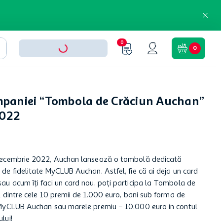
0
0
paniei “Tombola de Crăciun Auchan”
2022
 decembrie 2022, Auchan lansează o tombolă dedicată
de fidelitate MyCLUB Auchan. Astfel, fie că ai deja un card
au acum îți faci un card nou, poți participa la Tombola de
l dintre cele 10 premii de 1.000 euro, bani sub forma de
 MyCLUB Auchan sau marele premiu – 10.000 euro in contul
lui!