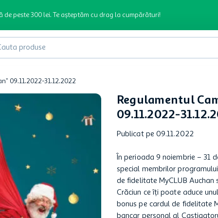
ă de peste 300 lei. Te așteptăm cu drag la cumpărături!
produse
n” 09.11.2022-31.12.2022
Regulamentul Cam
09.11.2022-31.12.
Publicat pe 09.11.2022
În perioada 9 noiembrie – 31
special membrilor programului 
de fidelitate MyCLUB Auchan s
Crăciun ce îți poate aduce unu
bonus pe cardul de fidelitate
bancar personal al Castigatoru