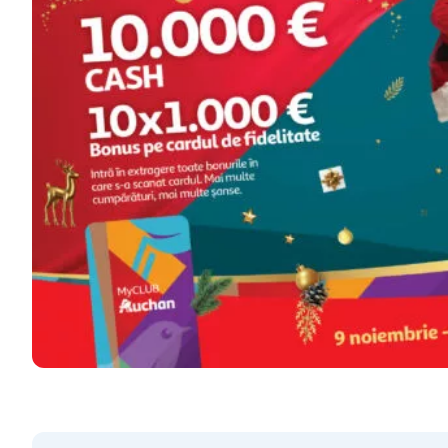
hartie igienica
ciocolata
lapte