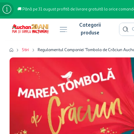
🚚 Până pe 31 august profită de livrare gratuită la orice comand
Cauta 
Căutări populare
Stiri
Regulamentul Campaniei “Tombola de Crăciun Aucha
bere
cafea
inghetata
apa plata
cafea boabe
troler
garden star