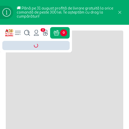
🚚 Până pe 31 august profită de livrare gratuită la orice
comandă de peste 300 lei. Te așteptăm cu drag la
cumpărături!
0
0