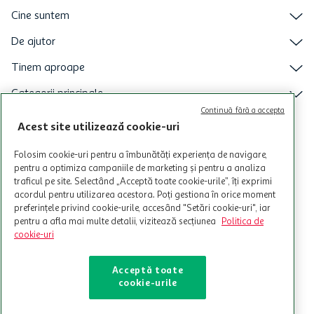
Cine suntem
De ajutor
Tinem aproape
Categorii principale
Continuă fără a accepta
Intra acum in aplicatia Auchan
Acest site utilizează cookie-uri
Folosim cookie-uri pentru a îmbunătăți experiența de navigare,
pentru a optimiza campaniile de marketing și pentru a analiza
traficul pe site. Selectând „Acceptă toate cookie-urile”, îți exprimi
acordul pentru utilizarea acestora. Poți gestiona în orice moment
preferințele privind cookie-urile, accesând "Setări cookie-uri", iar
pentru a afla mai multe detalii, vizitează secțiunea
Politica de
cookie-uri
Acceptă toate
cookie-urile
© Copyright Auchan 2026. Toate drepturile rezervate!