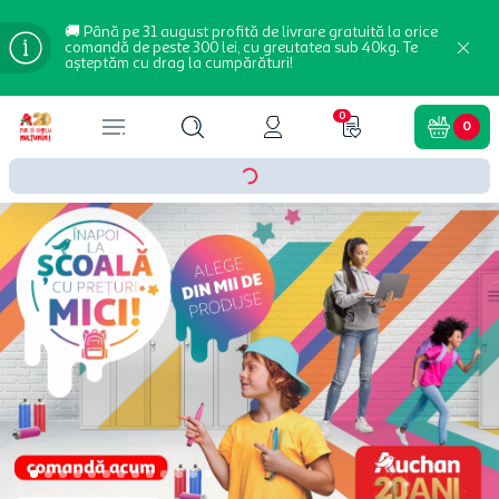
🚚 Până pe 31 august profită de livrare gratuită la orice
comandă de peste 300 lei, cu greutatea sub 40kg. Te
așteptăm cu drag la cumpărături!
0
0