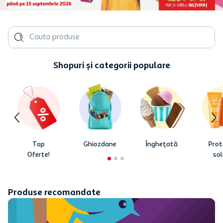
Cauta produse
Shopuri și categorii populare
Top
Ghiozdane
Înghețată
Prot
Oferte!
sol
Produse recomandate