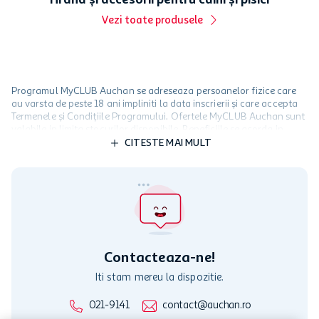
Vezi toate produsele
Programul MyCLUB Auchan se adreseaza persoanelor fizice care
au varsta de peste 18 ani impliniti la data inscrierii și care accepta
Termenele și Condițiile Programului. Ofertele MyCLUB Auchan sunt
valabile in limita stocurilor disponibile. Beneficiile se acorda in
limita a 12 unitati / card client o singura data in perioada promotiei.
CITESTE MAI MULT
Cardul poate fi utilizat doar in legatura cu magazinele Auchan
participante și pentru acțiuni promotionale indicate de Auchan si
nu poate fi utilizat in legatura cu alti comercianți sau pentru alte
activitati in afara celor mentionate in Termene si Conditii. Auchan
nu raspunde pentru imposibilitatea utilizarii Cardului in perioada in
care aceste este suspendat sau in perioada in care sunt efectuate
intretineri sau reparatii tehnice la sistemul de utilizarea al Cardului.
Contacteaza-ne!
Iti stam mereu la dispozitie.
021-9141
contact@auchan.ro