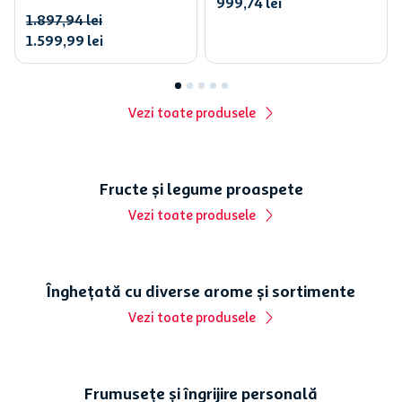
999
,
74
lei
1
.
897
,
94
lei
1
.
599
,
99
lei
Vezi toate produsele
Fructe și legume proaspete
Vezi toate produsele
Înghețată cu diverse arome și sortimente
Vezi toate produsele
Frumusețe și îngrijire personală