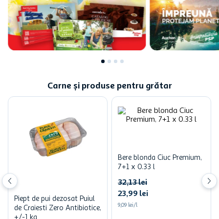
Carne și produse pentru grătar
Bere blonda Ciuc Premium,
7+1 x 0.33 l
32
,
13
lei
23
,
99
lei
Piept de pui dezosat Puiul
9,09 lei/l
de Craiesti Zero Antibiotice,
+/-1 kg