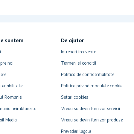
ne suntem
De ajutor
i
Intrebari frecvente
pre noi
Termeni si conditii
iere
Politica de confidentialitate
tenabilitate
Politica privind modulele cookie
ul Romaniei
Setari cookies
ania neimblanzita
Vreau sa devin furnizor servicii
ail Media
Vreau sa devin furnizor produse
Prevederi legale