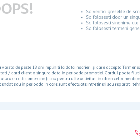
OPS!
Sa verifici greselile de scr
Sa folosesti doar un sing
Sa folosesti sinonime ale 
Sa folosesti termeni gener
rsta de peste 18 ani impliniti la data inscrierii și care accepta Termene
 unitati / card client o singura data in perioada promotiei. Cardul poate fi
egatura cu alti comercianți sau pentru alte activitati in afara celor ment
spendat sau in perioada in care sunt efectuate intretineri sau reparatii tehn