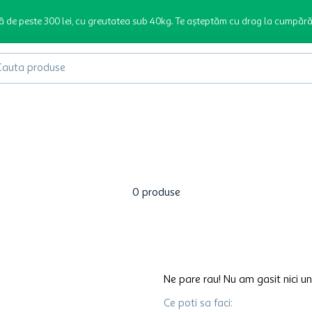
ă de peste 300 lei, cu greutatea sub 40kg. Te așteptăm cu drag la cumpără
produse
0
produse
Ne pare rau! Nu am gasit nici un
Ce poti sa faci: