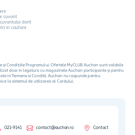
iere
ur cuvant
cuvantului dorit
ici in cautare
le și Condițiile Programului. Ofertele MyCLUB Auchan sunt valabile
 utilizat doar in legatura cu magazinele Auchan participante și pentru
ionate in Termene si Conditii. Auchan nu raspunde pentru
ice la sistemul de utilizarea al Cardului.
021-9141
contact@auchan.ro
Contact