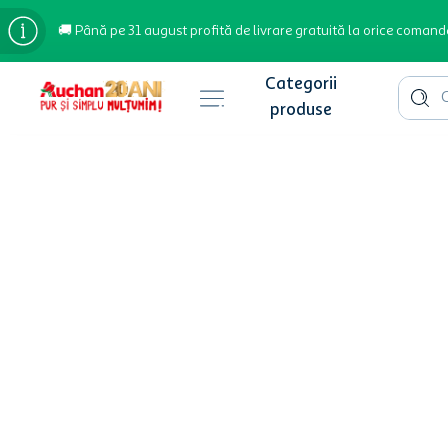
🚚 Până pe 31 august profită de livrare gratuită la orice comand
Cauta 
Căutări populare
bere
cafea
inghetata
apa plata
cafea boabe
troler
garden star