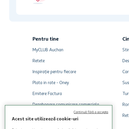
Pentru tine
Ci
MyCLUB Auchan
Stir
Retete
Des
Inspirație pentru fiecare
Car
Plata in rate - Oney
Sus
Emitere Factura
Tur
Dezabonare comunicare comerciala
Rom
Continuă fără a accepta
Ret
Acest site utilizează cookie-uri