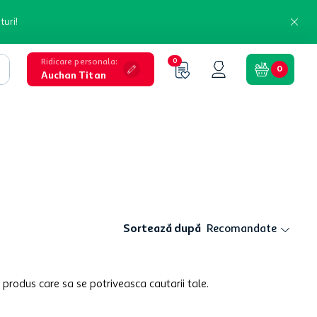
turi!
Ridicare personala
:
0
0
Auchan Titan
Sortează după
Recomandate
 produs care sa se potriveasca cautarii tale.