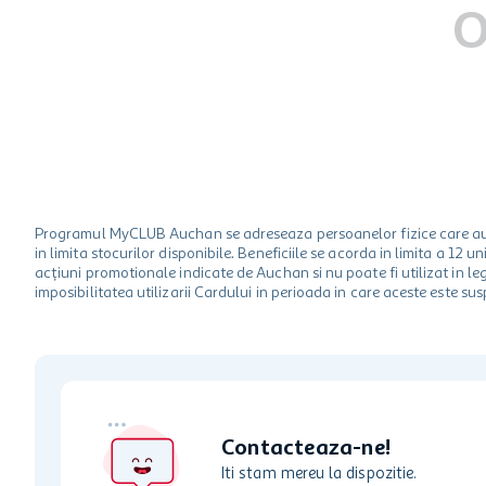
hartie igienica
O
ciocolata
lapte
Programul MyCLUB Auchan se adreseaza persoanelor fizice care au va
in limita stocurilor disponibile. Beneficiile se acorda in limita a 12
acțiuni promotionale indicate de Auchan si nu poate fi utilizat in l
imposibilitatea utilizarii Cardului in perioada in care aceste este su
Contacteaza-ne!
Iti stam mereu la dispozitie.