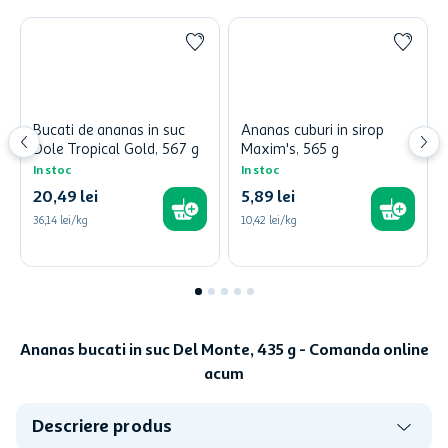
Ananas cuburi in sirop
Bucati de ananas in suc
Maxim's, 565 g
Dole Tropical Gold, 567 g
In stoc
In stoc
20
,
49
lei
5
,
89
lei
36,14 lei/kg
10,42 lei/kg
Ananas bucati in suc Del Monte, 435 g - Comanda online
acum