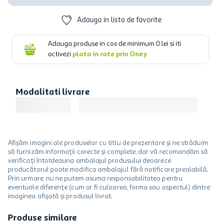
Adauga in lista de favorite
Adauga produse in cos de minimum
0
lei si iti
activezi
plata in rate prin Oney
Modalitati livrare
Afișăm imagini ale produselor cu titlu de prezentare și ne străduim
să furnizăm informații corecte și complete, dar vă recomandăm să
verificați întotdeauna ambalajul produsului deoarece
producătorul poate modifica ambalajul fără notificare prealabilă.
Prin urmare, nu ne putem asuma responsabilitatea pentru
eventuale diferențe (cum ar fi culoarea, forma sau aspectul) dintre
imaginea afișată și produsul livrat.
Produse similare