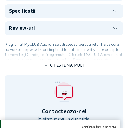
Descriere produs
Specificatii
Review-uri
Programul MyCLUB Auchan se adreseaza persoanelor fizice care
au varsta de peste 18 ani impliniti la data inscrierii și care accepta
Termenele și Condițiile Programului. Ofertele MyCLUB Auchan sunt
valabile in limita stocurilor disponibile. Beneficiile se acorda in
limita a 12 unitati / card client o singura data in perioada promotiei.
CITESTE MAI MULT
Cardul poate fi utilizat doar in legatura cu magazinele Auchan
participante și pentru acțiuni promotionale indicate de Auchan si
nu poate fi utilizat in legatura cu alti comercianți sau pentru alte
activitati in afara celor mentionate in Termene si Conditii. Auchan
nu raspunde pentru imposibilitatea utilizarii Cardului in perioada in
care aceste este suspendat sau in perioada in care sunt efectuate
intretineri sau reparatii tehnice la sistemul de utilizarea al Cardului.
Contacteaza-ne!
Continuă fără a accepta