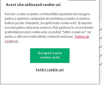
Acest site utilizează cookie-uri
Iti stam mereu la dispozitie.
Folosim cookie-uri pentru a îmbunătăți experiența de navigare,
021-9141
contact@auchan.ro
pentru a optimiza campaniile de marketing și pentru a analiza
traficul pe site. Selectând „Acceptă toate cookie-urile”, îți exprimi
Contact
acordul pentru utilizarea acestora. Poți gestiona în orice moment
preferințele privind cookie-urile, accesând "Setări cookie-uri", iar
pentru a afla mai multe detalii, vizitează secțiunea
Politica de
cookie-uri
Pentru tine
Cine suntem
Acceptă toate
cookie-urile
De ajutor
Tinem aproape
Setări cookie-uri
Categorii principale
Intra acum in aplicatia Auchan