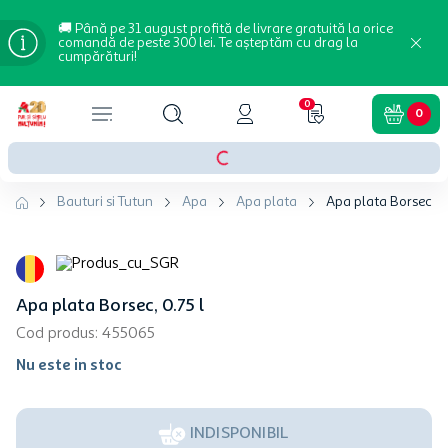
🚚 Până pe 31 august profită de livrare gratuită la orice
comandă de peste 300 lei. Te așteptăm cu drag la
cumpărături!
0
0
Bauturi si Tutun
Apa
Apa plata
Apa plata Borsec, 0.
Apa plata Borsec, 0.75 l
Cod produs
:
455065
Nu este in stoc
INDISPONIBIL