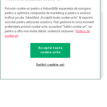
limita a 12 unitati / card client o singura data in perioada promotiei.
CITESTE MAI MULT
Cardul poate fi utilizat doar in legatura cu magazinele Auchan
Folosim cookie-uri pentru a îmbunătăți experiența de navigare,
participante și pentru acțiuni promotionale indicate de Auchan si
pentru a optimiza campaniile de marketing și pentru a analiza
nu poate fi utilizat in legatura cu alti comercianți sau pentru alte
traficul pe site. Selectând „Acceptă toate cookie-urile”, îți exprimi
activitati in afara celor mentionate in Termene si Conditii. Auchan
acordul pentru utilizarea acestora. Poți gestiona în orice moment
nu raspunde pentru imposibilitatea utilizarii Cardului in perioada in
preferințele privind cookie-urile, accesând "Setări cookie-uri", iar
care aceste este suspendat sau in perioada in care sunt efectuate
pentru a afla mai multe detalii, vizitează secțiunea
Politica de
intretineri sau reparatii tehnice la sistemul de utilizarea al Cardului.
cookie-uri
Contacteaza-ne!
Acceptă toate
Iti stam mereu la dispozitie.
cookie-urile
021-9141
contact@auchan.ro
Setări cookie-uri
Contact
Pentru tine
Cine suntem
De ajutor