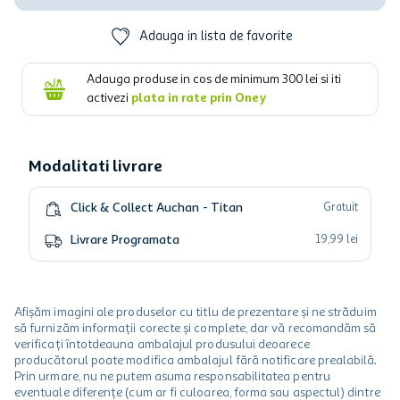
Adauga in lista de favorite
Adauga produse in cos de minimum
300
lei si iti
activezi
plata in rate prin Oney
Modalitati livrare
Click & Collect Auchan - Titan
Gratuit
Livrare Programata
19
,
99
lei
Afișăm imagini ale produselor cu titlu de prezentare și ne străduim
să furnizăm informații corecte și complete, dar vă recomandăm să
verificați întotdeauna ambalajul produsului deoarece
producătorul poate modifica ambalajul fără notificare prealabilă.
Prin urmare, nu ne putem asuma responsabilitatea pentru
eventuale diferențe (cum ar fi culoarea, forma sau aspectul) dintre