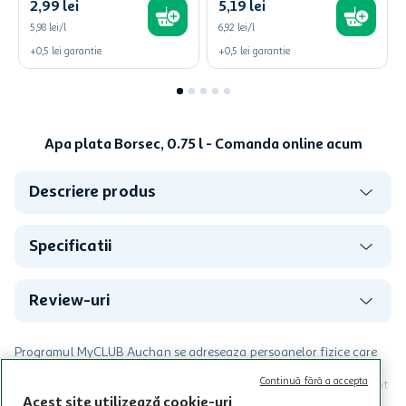
2
,
99
lei
5
,
19
lei
5,98 lei/l
6,92 lei/l
+
0,5
lei
garantie
+
0,5
lei
garantie
Apa plata Borsec, 0.75 l - Comanda online acum
Descriere produs
Specificatii
Review-uri
Programul MyCLUB Auchan se adreseaza persoanelor fizice care
au varsta de peste 18 ani impliniti la data inscrierii și care accepta
Continuă fără a accepta
Termenele și Condițiile Programului. Ofertele MyCLUB Auchan sunt
valabile in limita stocurilor disponibile. Beneficiile se acorda in
Acest site utilizează cookie-uri