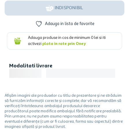
INDISPONIBIL
Adauga in lista de favorite
Adauga produse in cos de minimum
0
lei si iti
activezi
plata in rate prin Oney
Modalitati livrare
Afișăm imagini ale produselor cu titlu de prezentare și ne străduim
să furnizăm informații corecte și complete, dar vă recomandăm să
verificați întotdeauna ambalajul produsului deoarece
producătorul poate modifica ambalajul fără notificare prealabilă.
Prin urmare, nu ne putem asuma responsabilitatea pentru
eventuale diferențe (cum ar fi culoarea, forma sau aspectul) dintre
imaginea afișată și produsul livrat.