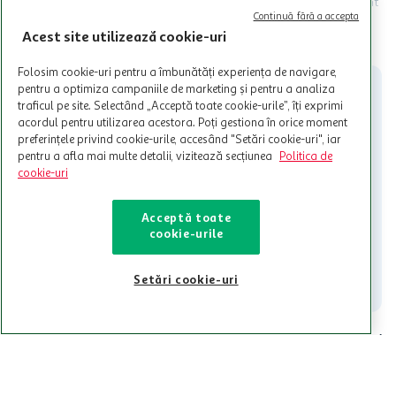
Termenele și Condițiile Programului. Ofertele MyCLUB Auchan sunt
valabile in limita stocurilor disponibile. Beneficiile se acorda in
Continuă fără a accepta
limita a 12 unitati / card client o singura data in perioada promotiei.
CITESTE MAI MULT
Acest site utilizează cookie-uri
Cardul poate fi utilizat doar in legatura cu magazinele Auchan
participante și pentru acțiuni promotionale indicate de Auchan si
Folosim cookie-uri pentru a îmbunătăți experiența de navigare,
nu poate fi utilizat in legatura cu alti comercianți sau pentru alte
pentru a optimiza campaniile de marketing și pentru a analiza
activitati in afara celor mentionate in Termene si Conditii. Auchan
traficul pe site. Selectând „Acceptă toate cookie-urile”, îți exprimi
nu raspunde pentru imposibilitatea utilizarii Cardului in perioada in
acordul pentru utilizarea acestora. Poți gestiona în orice moment
care aceste este suspendat sau in perioada in care sunt efectuate
preferințele privind cookie-urile, accesând "Setări cookie-uri", iar
intretineri sau reparatii tehnice la sistemul de utilizarea al Cardului.
pentru a afla mai multe detalii, vizitează secțiunea
Politica de
cookie-uri
Contacteaza-ne!
Iti stam mereu la dispozitie.
Acceptă toate
cookie-urile
021-9141
contact@auchan.ro
Contact
Setări cookie-uri
Pentru tine
Cine suntem