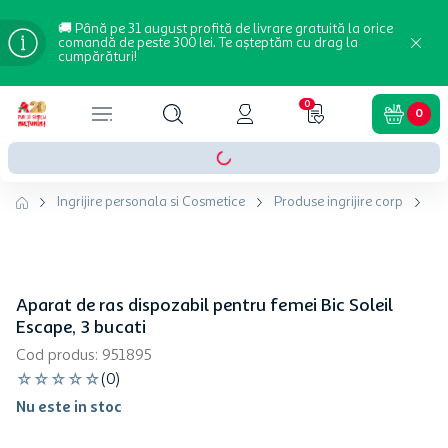
🚚 Până pe 31 august profită de livrare gratuită la orice
comandă de peste 300 lei. Te așteptăm cu drag la
cumpărături!
0
0
Ingrijire personala si Cosmetice
Produse ingrijire corp
Ap
Aparat de ras dispozabil pentru femei Bic Soleil
Escape, 3 bucati
Cod produs
:
951895
☆
☆
☆
☆
☆
(
0
)
Nu este in stoc