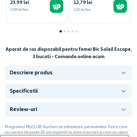
23
,
99
lei
12
,
79
lei
23,99 lei/buc
3,20 lei/buc
Aparat de ras dispozabil pentru femei Bic Soleil Escape,
3 bucati - Comanda online acum
Descriere produs
Specificatii
Review-uri
Programul MyCLUB Auchan se adreseaza persoanelor fizice care
au varsta de peste 18 ani impliniti la data inscrierii și care accepta