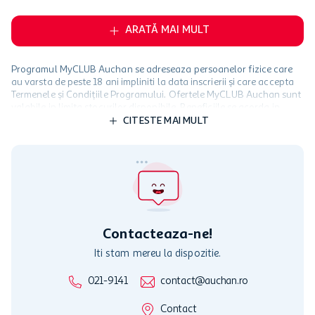
ARATĂ MAI MULT
Programul MyCLUB Auchan se adreseaza persoanelor fizice care
au varsta de peste 18 ani impliniti la data inscrierii și care accepta
Termenele și Condițiile Programului. Ofertele MyCLUB Auchan sunt
valabile in limita stocurilor disponibile. Beneficiile se acorda in
limita a 12 unitati / card client o singura data in perioada promotiei.
CITESTE MAI MULT
Cardul poate fi utilizat doar in legatura cu magazinele Auchan
participante și pentru acțiuni promotionale indicate de Auchan si
nu poate fi utilizat in legatura cu alti comercianți sau pentru alte
activitati in afara celor mentionate in Termene si Conditii. Auchan
nu raspunde pentru imposibilitatea utilizarii Cardului in perioada in
care aceste este suspendat sau in perioada in care sunt efectuate
intretineri sau reparatii tehnice la sistemul de utilizarea al Cardului.
Contacteaza-ne!
Iti stam mereu la dispozitie.
021-9141
contact@auchan.ro
Contact