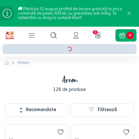
🚚 Până pe 31 august profită de livrare gratuită la orice
comandă de peste 300 lei, cu greutatea sub 40kg. Te
așteptăm cu drag la cumpărături!
0
0
Areon
Areon
128
de produse
Recomandate
Filtrează