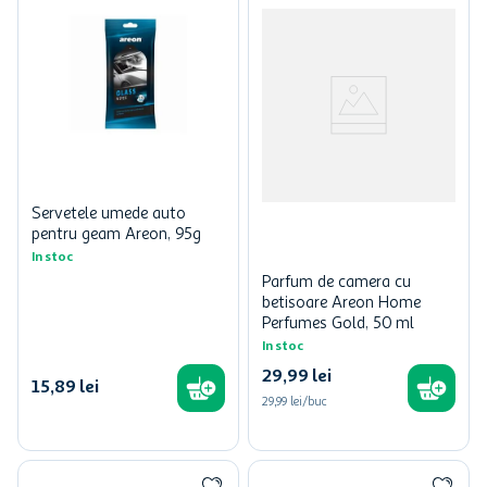
Servetele umede auto
pentru geam Areon, 95g
In stoc
Parfum de camera cu
betisoare Areon Home
Perfumes Gold, 50 ml
In stoc
29
,
99
lei
15
,
89
lei
29,99 lei/buc