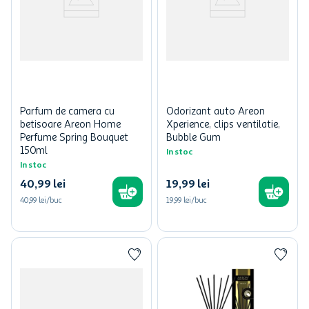
Parfum de camera cu
Odorizant auto Areon
betisoare Areon Home
Xperience, clips ventilatie,
Perfume Spring Bouquet
Bubble Gum
150ml
In stoc
In stoc
40
,
99
lei
19
,
99
lei
40,99 lei/buc
19,99 lei/buc