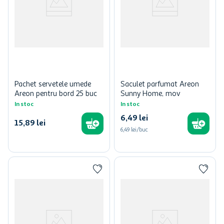
Pachet servetele umede
Saculet parfumat Areon
Areon pentru bord 25 buc
Sunny Home, mov
In stoc
In stoc
6
,
49
lei
15
,
89
lei
6,49 lei/buc