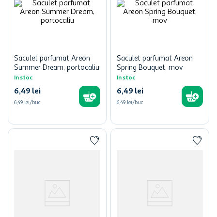
Saculet parfumat Areon
Saculet parfumat Areon
Summer Dream, portocaliu
Spring Bouquet, mov
In stoc
In stoc
6
,
49
lei
6
,
49
lei
6,49 lei/buc
6,49 lei/buc