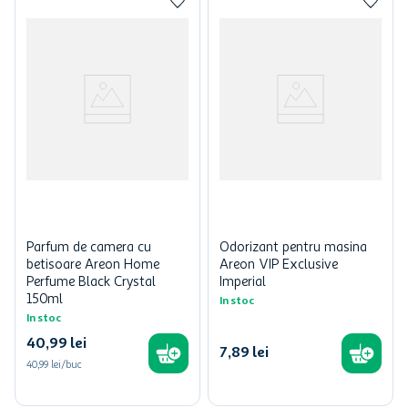
Parfum de camera cu
Odorizant pentru masina
betisoare Areon Home
Areon VIP Exclusive
Perfume Black Crystal
Imperial
150ml
In stoc
In stoc
40
,
99
lei
7
,
89
lei
40,99 lei/buc