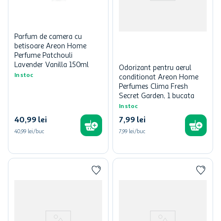
Parfum de camera cu
betisoare Areon Home
Perfume Patchouli
Lavender Vanilla 150ml
Odorizant pentru aerul
In stoc
conditionat Areon Home
Perfumes Clima Fresh
Secret Garden, 1 bucata
In stoc
40
,
99
lei
7
,
99
lei
40,99 lei/buc
7,99 lei/buc