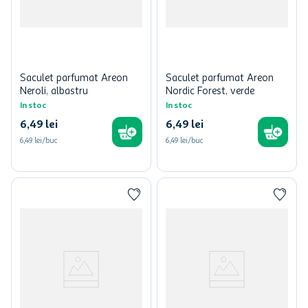
Saculet parfumat Areon
Saculet parfumat Areon
Neroli, albastru
Nordic Forest, verde
In stoc
In stoc
6
,
49
lei
6
,
49
lei
6,49 lei/buc
6,49 lei/buc