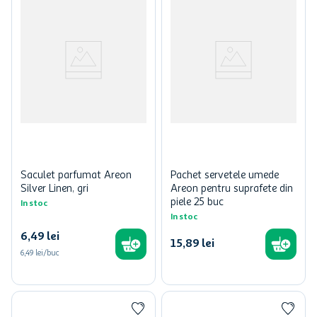
Saculet parfumat Areon
Pachet servetele umede
Silver Linen, gri
Areon pentru suprafete din
piele 25 buc
In stoc
In stoc
6
,
49
lei
15
,
89
lei
6,49 lei/buc