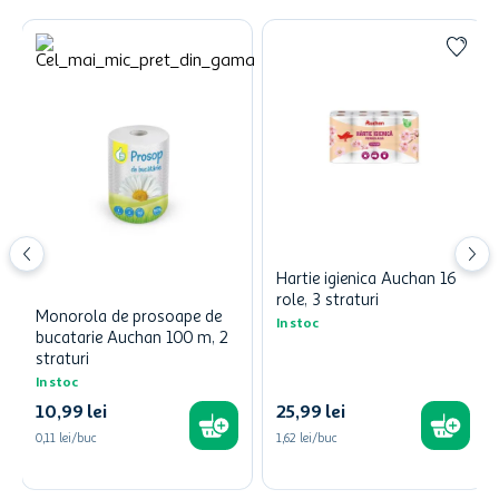
Hartie igienica Auchan 16
role, 3 straturi
Monorola de prosoape de
In stoc
bucatarie Auchan 100 m, 2
straturi
In stoc
10
,
99
lei
25
,
99
lei
0,11 lei/buc
1,62 lei/buc