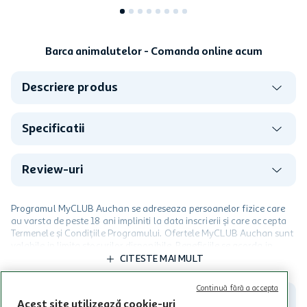
Barca animalutelor - Comanda online acum
Descriere produs
Specificatii
Review-uri
Programul MyCLUB Auchan se adreseaza persoanelor fizice care
au varsta de peste 18 ani impliniti la data inscrierii și care accepta
Termenele și Condițiile Programului. Ofertele MyCLUB Auchan sunt
valabile in limita stocurilor disponibile. Beneficiile se acorda in
limita a 12 unitati / card client o singura data in perioada promotiei.
CITESTE MAI MULT
Cardul poate fi utilizat doar in legatura cu magazinele Auchan
participante și pentru acțiuni promotionale indicate de Auchan si
Continuă fără a accepta
nu poate fi utilizat in legatura cu alti comercianți sau pentru alte
Acest site utilizează cookie-uri