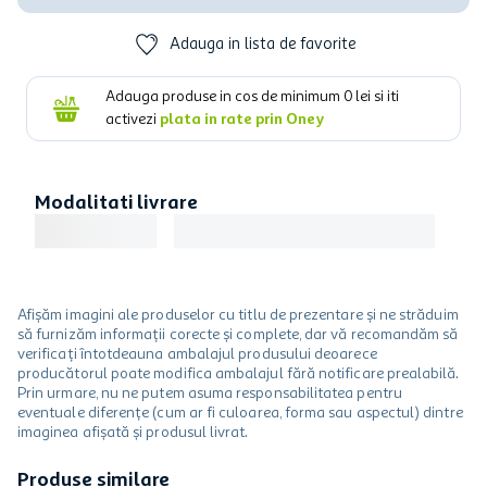
Adauga in lista de favorite
Adauga produse in cos de minimum
0
lei si iti
activezi
plata in rate prin Oney
Modalitati livrare
Afișăm imagini ale produselor cu titlu de prezentare și ne străduim
să furnizăm informații corecte și complete, dar vă recomandăm să
verificați întotdeauna ambalajul produsului deoarece
producătorul poate modifica ambalajul fără notificare prealabilă.
Prin urmare, nu ne putem asuma responsabilitatea pentru
eventuale diferențe (cum ar fi culoarea, forma sau aspectul) dintre
imaginea afișată și produsul livrat.
Produse similare