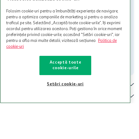
activitati in afara celor mentionate in Termene si Conditii. Auchan
nu raspunde pentru imposibilitatea utilizarii Cardului in perioada in
care aceste este suspendat sau in perioada in care sunt efectuate
Folosim cookie-uri pentru a îmbunătăți experiența de navigare,
intretineri sau reparatii tehnice la sistemul de utilizarea al Cardului.
pentru a optimiza campaniile de marketing și pentru a analiza
traficul pe site. Selectând „Acceptă toate cookie-urile”, îți exprimi
Contacteaza-ne!
acordul pentru utilizarea acestora. Poți gestiona în orice moment
preferințele privind cookie-urile, accesând "Setări cookie-uri", iar
Iti stam mereu la dispozitie.
pentru a afla mai multe detalii, vizitează secțiunea
Politica de
cookie-uri
021-9141
contact@auchan.ro
Contact
Acceptă toate
cookie-urile
Pentru tine
Setări cookie-uri
Cine suntem
De ajutor
Tinem aproape
Categorii principale