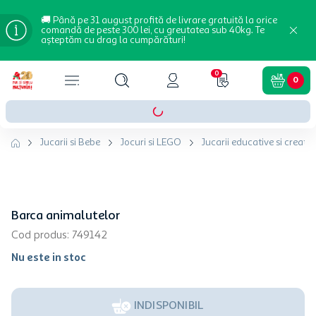
🚚 Până pe 31 august profită de livrare gratuită la orice
comandă de peste 300 lei, cu greutatea sub 40kg. Te
așteptăm cu drag la cumpărături!
0
0
Jucarii si Bebe
Jocuri si LEGO
Jucarii educative si creativ
Barca animalutelor
Cod produs
:
749142
Nu este in stoc
INDISPONIBIL