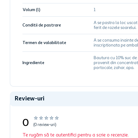
Volum (l)
1
A se pastra la loc uscat 
Conditii de pastrare
ferit de razele soarelui.
A se consuma inainte d
Termen de valabilitate
inscriptionata pe ambal
Bautura cu 10% suc de 
Ingrediente
provenit din concentrat
portocale, zahar, apa.
Review-uri
☆
☆
☆
☆
☆
0
(0 review-uri)
Te rugăm să te autentifici pentru a scrie o recenzie.