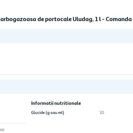
arbogazoasa de portocale Uludag, 1 l - Comanda
Informatii nutritionale
Glucide (g sau ml)
10
sa