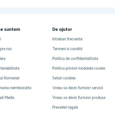
ne suntem
De ajutor
i
Intrebari frecvente
pre noi
Termeni si conditii
iere
Politica de confidentialitate
tenabilitate
Politica privind modulele cookie
ul Romaniei
Setari cookies
ania neimblanzita
Vreau sa devin furnizor servicii
ail Media
Vreau sa devin furnizor produse
Prevederi legale