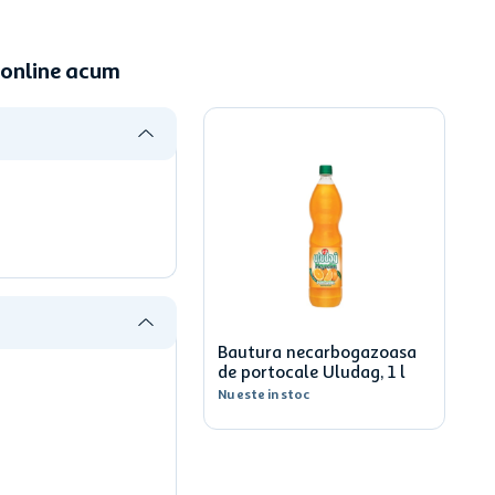
 online acum
Bautura necarbogazoasa
de portocale Uludag, 1 l
Nu este in stoc