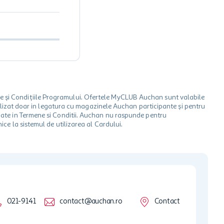
le și Condițiile Programului. Ofertele MyCLUB Auchan sunt valabile
 utilizat doar in legatura cu magazinele Auchan participante și pentru
ionate in Termene si Conditii. Auchan nu raspunde pentru
ice la sistemul de utilizarea al Cardului.
021-9141
contact@auchan.ro
Contact