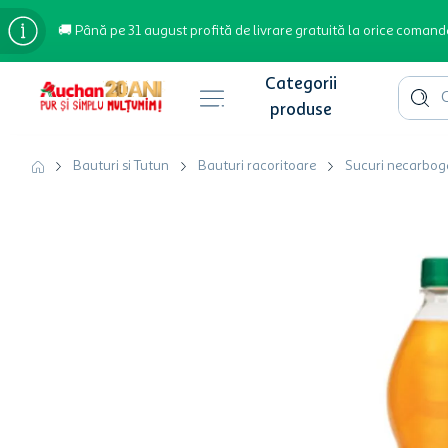
🚚 Până pe 31 august profită de livrare gratuită la orice comand
Cauta 
Căutări populare
Bauturi si Tutun
Bauturi racoritoare
Sucuri necarbo
bere
cafea
inghetata
apa plata
cafea boabe
troler
hartie igienica