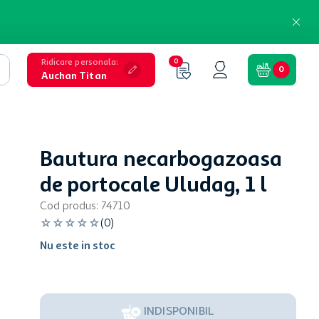
Ridicare personala
:
0
0
Auchan Titan
Bautura necarbogazoasa
de portocale Uludag, 1 l
Cod produs
:
74710
☆
☆
☆
☆
☆
(
0
)
Nu este in stoc
INDISPONIBIL