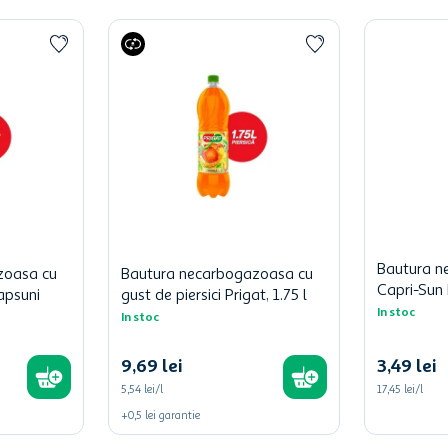
Bautura n
zoasa cu
Bautura necarbogazoasa cu
Capri-Sun 
apsuni
gust de piersici Prigat, 1.75 l
In stoc
In stoc
9
,
69
lei
3
,
49
lei
5,54 lei/l
17,45 lei/l
+
0,5
lei
garantie