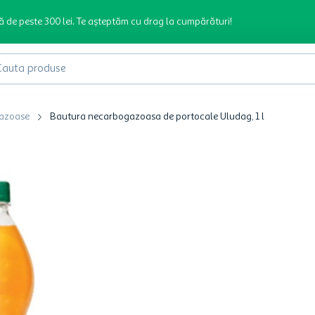
ă de peste 300 lei. Te așteptăm cu drag la cumpărături!
produse
gazoase
Bautura necarbogazoasa de portocale Uludag, 1 l