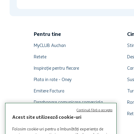
Pentru tine
Ci
MyCLUB Auchan
Stir
Retete
Des
Inspirație pentru fiecare
Car
Plata in rate - Oney
Sus
Emitere Factura
Tur
Dezabonare comunicare comerciala
Rom
Continuă fără a accepta
Ret
Acest site utilizează cookie-uri
Folosim cookie-uri pentru a îmbunătăți experiența de