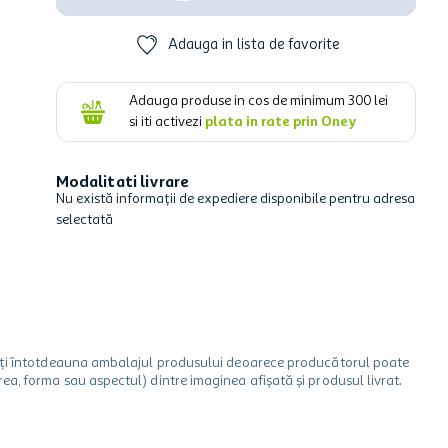
Adauga in lista de favorite
Adauga produse in cos de minimum
300
lei
si iti activezi
plata in rate prin Oney
Modalitati livrare
Nu există informații de expediere disponibile pentru adresa
selectată
icați întotdeauna ambalajul produsului deoarece producătorul poate
a, forma sau aspectul) dintre imaginea afișată și produsul livrat.