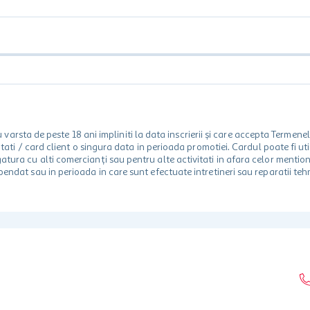
rsta de peste 18 ani impliniti la data inscrierii și care accepta Termene
 unitati / card client o singura data in perioada promotiei. Cardul poate fi
egatura cu alti comercianți sau pentru alte activitati in afara celor ment
spendat sau in perioada in care sunt efectuate intretineri sau reparatii tehn