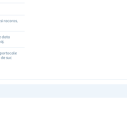
si racoros,
e data
aj.
portocale
 de suc