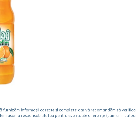
m să furnizăm informații corecte și complete, dar vă recomandăm să verif
utem asuma responsabilitatea pentru eventuale diferențe (cum ar fi culoare