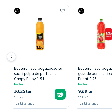
Bautura necarbogazoasa cu
Bautura necarboga
suc si pulpa de portocale
gust de banane si c
Cappy Pulpy, 1.5 l
Prigat, 1.75 l
In stoc
In stoc
10
,
25
lei
9
,
69
lei
6,83 lei/l
5,54 lei/l
+
0,5
lei
garantie
+
0,5
lei
garantie