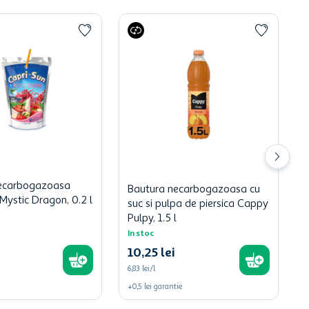
ecarbogazoasa
Bautura necarbogazoasa cu
Mystic Dragon, 0.2 l
suc si pulpa de piersica Cappy
Pulpy, 1.5 l
In stoc
10
,
25
lei
6,83 lei/l
+
0,5
lei
garantie