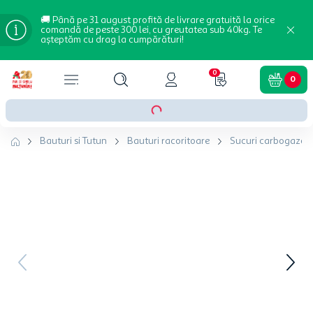
🚚 Până pe 31 august profită de livrare gratuită la orice
comandă de peste 300 lei, cu greutatea sub 40kg. Te
așteptăm cu drag la cumpărături!
0
0
Bauturi si Tutun
Bauturi racoritoare
Sucuri carbogazoa