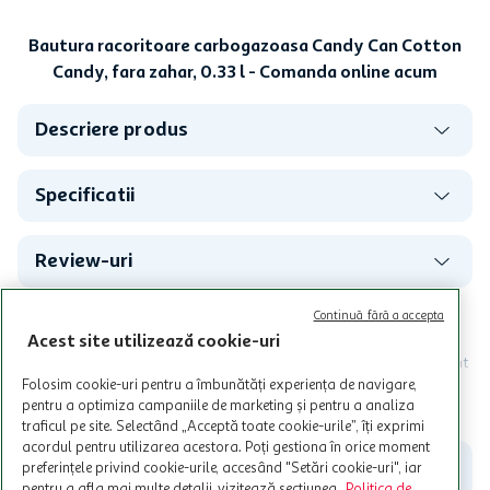
Bautura racoritoare carbogazoasa Candy Can Cotton
Candy, fara zahar, 0.33 l - Comanda online acum
Descriere produs
Specificatii
Review-uri
Continuă fără a accepta
Programul MyCLUB Auchan se adreseaza persoanelor fizice care
Acest site utilizează cookie-uri
au varsta de peste 18 ani impliniti la data inscrierii și care accepta
Termenele și Condițiile Programului. Ofertele MyCLUB Auchan sunt
valabile in limita stocurilor disponibile. Beneficiile se acorda in
Folosim cookie-uri pentru a îmbunătăți experiența de navigare,
limita a 12 unitati / card client o singura data in perioada promotiei.
CITESTE MAI MULT
pentru a optimiza campaniile de marketing și pentru a analiza
Cardul poate fi utilizat doar in legatura cu magazinele Auchan
traficul pe site. Selectând „Acceptă toate cookie-urile”, îți exprimi
participante și pentru acțiuni promotionale indicate de Auchan si
acordul pentru utilizarea acestora. Poți gestiona în orice moment
nu poate fi utilizat in legatura cu alti comercianți sau pentru alte
preferințele privind cookie-urile, accesând "Setări cookie-uri", iar
activitati in afara celor mentionate in Termene si Conditii. Auchan
pentru a afla mai multe detalii, vizitează secțiunea
Politica de