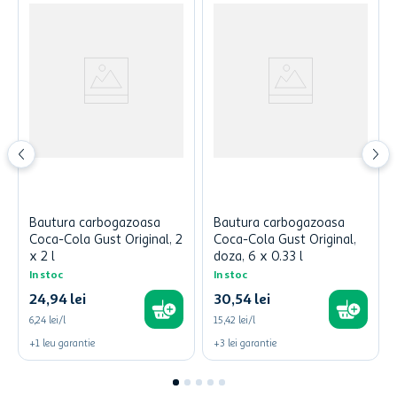
Bautura carbogazoasa
Bautura carbogazoasa
Coca-Cola Gust Original, 2
Coca-Cola Gust Original,
x 2 l
doza, 6 x 0.33 l
In stoc
In stoc
24
,
94
lei
30
,
54
lei
6,24 lei/l
15,42 lei/l
+
1
leu
garantie
+
3
lei
garantie