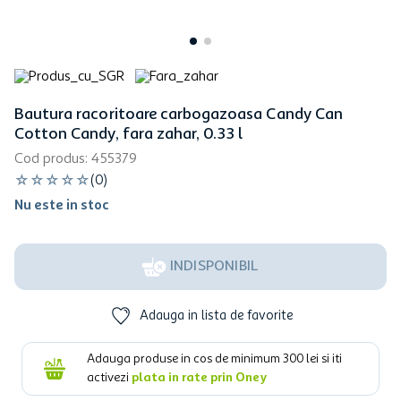
Bautura racoritoare carbogazoasa Candy Can
Cotton Candy, fara zahar, 0.33 l
Cod produs
:
455379
☆
☆
☆
☆
☆
(
0
)
Nu este in stoc
INDISPONIBIL
Adauga in lista de favorite
Adauga produse in cos de minimum
300
lei si iti
activezi
plata in rate prin Oney