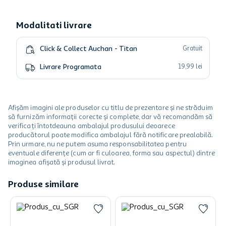
Modalitati livrare
Click & Collect Auchan - Titan
Gratuit
Livrare Programata
19
,
99
lei
Afișăm imagini ale produselor cu titlu de prezentare și ne străduim
să furnizăm informații corecte și complete, dar vă recomandăm să
verificați întotdeauna ambalajul produsului deoarece
producătorul poate modifica ambalajul fără notificare prealabilă.
Prin urmare, nu ne putem asuma responsabilitatea pentru
eventuale diferențe (cum ar fi culoarea, forma sau aspectul) dintre
imaginea afișată și produsul livrat.
Produse similare