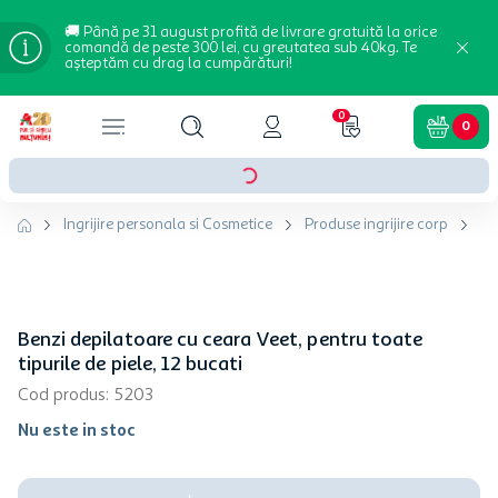
🚚 Până pe 31 august profită de livrare gratuită la orice
comandă de peste 300 lei, cu greutatea sub 40kg. Te
așteptăm cu drag la cumpărături!
0
0
Ingrijire personala si Cosmetice
Produse ingrijire corp
Ce
Benzi depilatoare cu ceara Veet, pentru toate
tipurile de piele, 12 bucati
Cod produs
:
5203
Nu este in stoc