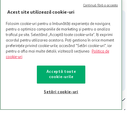
CITESTE MAI MULT
Cardul poate fi utilizat doar in legatura cu magazinele Auchan
Continuă fără a accepta
participante și pentru acțiuni promotionale indicate de Auchan si
Acest site utilizează cookie-uri
nu poate fi utilizat in legatura cu alti comercianți sau pentru alte
activitati in afara celor mentionate in Termene si Conditii. Auchan
Folosim cookie-uri pentru a îmbunătăți experiența de navigare,
nu raspunde pentru imposibilitatea utilizarii Cardului in perioada in
pentru a optimiza campaniile de marketing și pentru a analiza
care aceste este suspendat sau in perioada in care sunt efectuate
traficul pe site. Selectând „Acceptă toate cookie-urile”, îți exprimi
intretineri sau reparatii tehnice la sistemul de utilizarea al Cardului.
acordul pentru utilizarea acestora. Poți gestiona în orice moment
preferințele privind cookie-urile, accesând "Setări cookie-uri", iar
Contacteaza-ne!
pentru a afla mai multe detalii, vizitează secțiunea
Politica de
Iti stam mereu la dispozitie.
cookie-uri
021-9141
contact@auchan.ro
Acceptă toate
cookie-urile
Contact
Setări cookie-uri
Pentru tine
Cine suntem
De ajutor