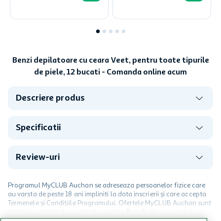
Benzi depilatoare cu ceara Veet, pentru toate tipurile
de piele, 12 bucati - Comanda online acum
Descriere produs
Specificatii
Review-uri
Programul MyCLUB Auchan se adreseaza persoanelor fizice care
au varsta de peste 18 ani impliniti la data inscrierii și care accepta
Termenele și Condițiile Programului. Ofertele MyCLUB Auchan sunt
valabile in limita stocurilor disponibile. Beneficiile se acorda in
limita a 12 unitati / card client o singura data in perioada promotiei.