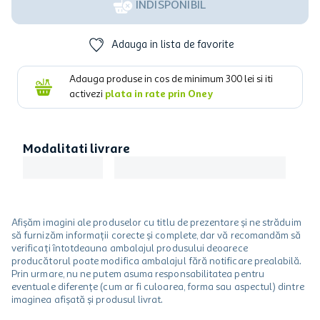
INDISPONIBIL
Adauga in lista de favorite
Adauga produse in cos de minimum
300
lei si iti
activezi
plata in rate prin Oney
Modalitati livrare
Afișăm imagini ale produselor cu titlu de prezentare și ne străduim
să furnizăm informații corecte și complete, dar vă recomandăm să
verificați întotdeauna ambalajul produsului deoarece
producătorul poate modifica ambalajul fără notificare prealabilă.
Prin urmare, nu ne putem asuma responsabilitatea pentru
eventuale diferențe (cum ar fi culoarea, forma sau aspectul) dintre
imaginea afișată și produsul livrat.