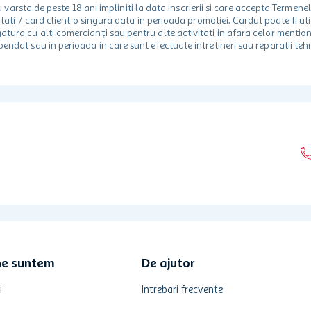
rsta de peste 18 ani impliniti la data inscrierii și care accepta Termene
 unitati / card client o singura data in perioada promotiei. Cardul poate fi
egatura cu alti comercianți sau pentru alte activitati in afara celor ment
spendat sau in perioada in care sunt efectuate intretineri sau reparatii tehn
ne suntem
De ajutor
i
Intrebari frecvente