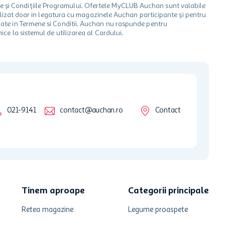
le și Condițiile Programului. Ofertele MyCLUB Auchan sunt valabile
 utilizat doar in legatura cu magazinele Auchan participante și pentru
ionate in Termene si Conditii. Auchan nu raspunde pentru
ice la sistemul de utilizarea al Cardului.
021-9141
contact@auchan.ro
Contact
Tinem aproape
Categorii principale
Retea magazine
Legume proaspete