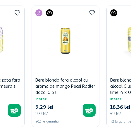
izata fara
Bere blonda fara alcool cu
Bere blon
zmeura si
aroma de mango Pecsi Radler,
alcool Ciu
doza, 0.5 l
lime, 4 x 0
In stoc
In stoc
9
,
29
lei
18
,
36
lei
18,58 lei/l
9,18 lei/l
+
0,5
lei
garantie
+
2
lei
garantie