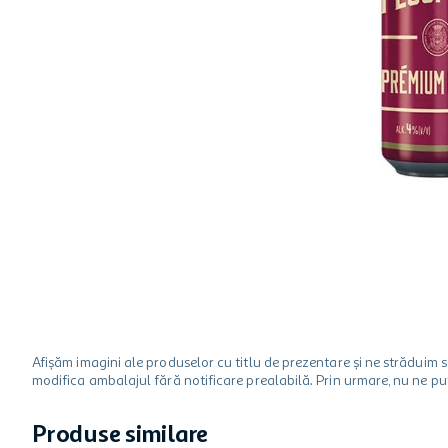
hartie igienica
ciocolata
lapte
Afișăm imagini ale produselor cu titlu de prezentare și ne strădui
modifica ambalajul fără notificare prealabilă. Prin urmare, nu ne p
Produse similare