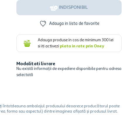
INDISPONIBIL
Adauga in lista de favorite
Adauga produse in cos de minimum
300
lei
si iti activezi
plata in rate prin Oney
Modalitati livrare
Nu există informații de expediere disponibile pentru adresa
selectată
icați întotdeauna ambalajul produsului deoarece producătorul poate
a, forma sau aspectul) dintre imaginea afișată și produsul livrat.