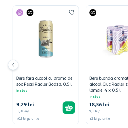
Bere fara alcool cu aroma de
Bere blonda aromat
soc Pecsi Radler Bodza, 0.5 l
alcool Ciuc Radler 
lamaie, 4 x 0.5 l
In stoc
In stoc
9
,
29
lei
18
,
36
lei
18,58 lei/l
9,18 lei/l
+
0,5
lei
garantie
+
2
lei
garantie