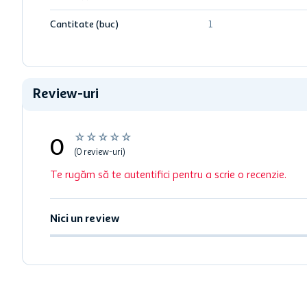
Cantitate (buc)
1
Review-uri
☆
☆
☆
☆
☆
0
(0 review-uri)
Te rugăm să te autentifici pentru a scrie o recenzie.
Nici un review