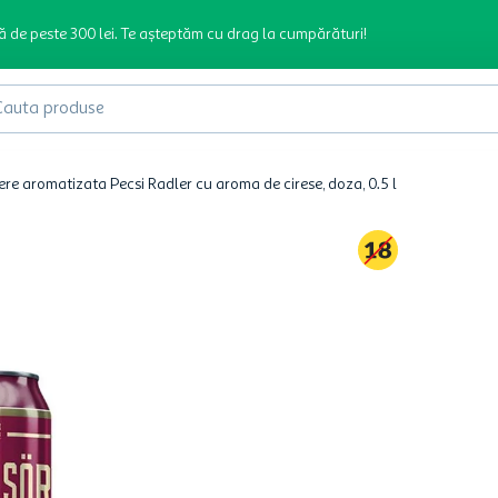
ă de peste 300 lei. Te așteptăm cu drag la cumpărături!
produse
ere aromatizata Pecsi Radler cu aroma de cirese, doza, 0.5 l