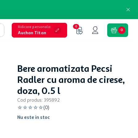
Ridicare personala
:
0
0
Auchan Titan
Bere aromatizata Pecsi
Radler cu aroma de cirese,
doza, 0.5 l
Cod produs
:
395892
☆
☆
☆
☆
☆
(
0
)
Nu este in stoc