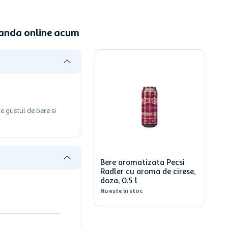
omanda online acum
e gustul de bere si
Bere aromatizata Pecsi
Radler cu aroma de cirese,
doza, 0.5 l
Nu este in stoc