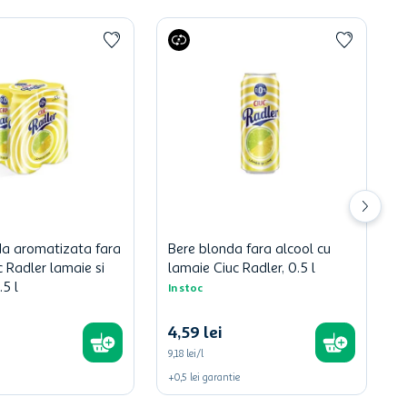
da aromatizata fara
Bere blonda fara alcool cu
c Radler lamaie si
lamaie Ciuc Radler, 0.5 l
.5 l
In stoc
4
,
59
lei
9,18 lei/l
+
0,5
lei
garantie