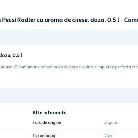
Pecsi Radler cu aroma de cirese, doza, 0.5 l - C
oza, 0.5 l
buloasa. O combinatie armonioasa de bere si visine, o impletire perfecta intr
Alte informatii
Tara de origine
Ungaria
Tip ambalaj
Doza