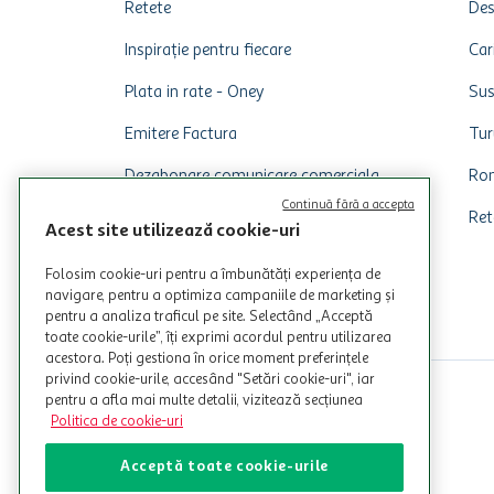
Retete
Des
Inspirație pentru fiecare
Car
Plata in rate - Oney
Sus
Emitere Factura
Tur
Dezabonare comunicare comerciala
Rom
Continuă fără a accepta
Ret
Acest site utilizează cookie-uri
Folosim cookie-uri pentru a îmbunătăți experiența de
navigare, pentru a optimiza campaniile de marketing și
pentru a analiza traficul pe site. Selectând „Acceptă
toate cookie-urile”, îți exprimi acordul pentru utilizarea
acestora. Poți gestiona în orice moment preferințele
privind cookie-urile, accesând "Setări cookie-uri", iar
pentru a afla mai multe detalii, vizitează secțiunea
Politica de cookie-uri
Acceptă toate cookie-urile