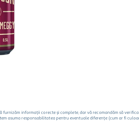
m să furnizăm informații corecte și complete, dar vă recomandăm să verif
utem asuma responsabilitatea pentru eventuale diferențe (cum ar fi culoare