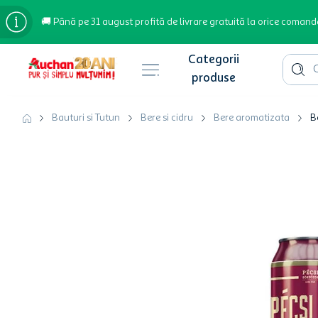
🚚 Până pe 31 august profită de livrare gratuită la orice comand
Cauta 
Căutări populare
Bauturi si Tutun
Bere si cidru
Bere aromatizata
B
bere
cafea
inghetata
apa plata
cafea boabe
troler
garden star