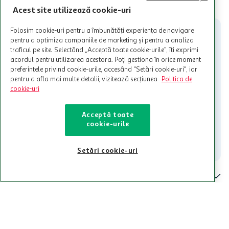
limita a 12 unitati / card client o singura data in perioada promotiei.
CITESTE MAI MULT
Cardul poate fi utilizat doar in legatura cu magazinele Auchan
Acest site utilizează cookie-uri
participante și pentru acțiuni promotionale indicate de Auchan si
nu poate fi utilizat in legatura cu alti comercianți sau pentru alte
Folosim cookie-uri pentru a îmbunătăți experiența de navigare,
activitati in afara celor mentionate in Termene si Conditii. Auchan
pentru a optimiza campaniile de marketing și pentru a analiza
nu raspunde pentru imposibilitatea utilizarii Cardului in perioada in
traficul pe site. Selectând „Acceptă toate cookie-urile”, îți exprimi
care aceste este suspendat sau in perioada in care sunt efectuate
acordul pentru utilizarea acestora. Poți gestiona în orice moment
intretineri sau reparatii tehnice la sistemul de utilizarea al Cardului.
preferințele privind cookie-urile, accesând "Setări cookie-uri", iar
pentru a afla mai multe detalii, vizitează secțiunea
Politica de
Contacteaza-ne!
cookie-uri
Iti stam mereu la dispozitie.
Acceptă toate
021-9141
contact@auchan.ro
cookie-urile
Contact
Setări cookie-uri
Pentru tine
Cine suntem
De ajutor