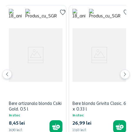
Bere artizanala blonda Csiki
Bere blonda Grivita Clasic, 6
Gold, 0.5 l
x 0.33 l
In stoc
In stoc
8
,
45
lei
26
,
99
lei
16,90 lei/l
13,63 lei/l