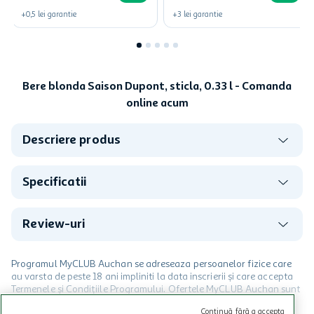
+
0,5
lei
garantie
+
3
lei
garantie
Bere blonda Saison Dupont, sticla, 0.33 l - Comanda
online acum
Descriere produs
Specificatii
Review-uri
Programul MyCLUB Auchan se adreseaza persoanelor fizice care
au varsta de peste 18 ani impliniti la data inscrierii și care accepta
Termenele și Condițiile Programului. Ofertele MyCLUB Auchan sunt
valabile in limita stocurilor disponibile. Beneficiile se acorda in
Continuă fără a accepta