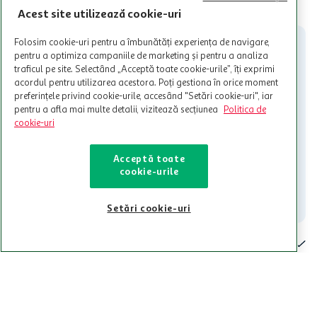
limita a 12 unitati / card client o singura data in perioada promotiei.
CITESTE MAI MULT
Cardul poate fi utilizat doar in legatura cu magazinele Auchan
Acest site utilizează cookie-uri
participante și pentru acțiuni promotionale indicate de Auchan si
nu poate fi utilizat in legatura cu alti comercianți sau pentru alte
Folosim cookie-uri pentru a îmbunătăți experiența de navigare,
activitati in afara celor mentionate in Termene si Conditii. Auchan
pentru a optimiza campaniile de marketing și pentru a analiza
nu raspunde pentru imposibilitatea utilizarii Cardului in perioada in
traficul pe site. Selectând „Acceptă toate cookie-urile”, îți exprimi
care aceste este suspendat sau in perioada in care sunt efectuate
acordul pentru utilizarea acestora. Poți gestiona în orice moment
intretineri sau reparatii tehnice la sistemul de utilizarea al Cardului.
preferințele privind cookie-urile, accesând "Setări cookie-uri", iar
pentru a afla mai multe detalii, vizitează secțiunea
Politica de
Contacteaza-ne!
cookie-uri
Iti stam mereu la dispozitie.
Acceptă toate
021-9141
contact@auchan.ro
cookie-urile
Contact
Setări cookie-uri
Pentru tine
Cine suntem
De ajutor