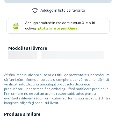
Adauga in lista de favorite
Adauga produse in cos de minimum
0
lei si iti
activezi
plata in rate prin Oney
Modalitati livrare
Afișăm imagini ale produselor cu titlu de prezentare și ne străduim
să furnizăm informații corecte și complete, dar vă recomandăm să
verificați întotdeauna ambalajul produsului deoarece
producătorul poate modifica ambalajul fără notificare prealabilă.
Prin urmare, nu ne putem asuma responsabilitatea pentru
eventuale diferențe (cum ar fi culoarea, forma sau aspectul) dintre
imaginea afișată și produsul livrat.
Produse similare