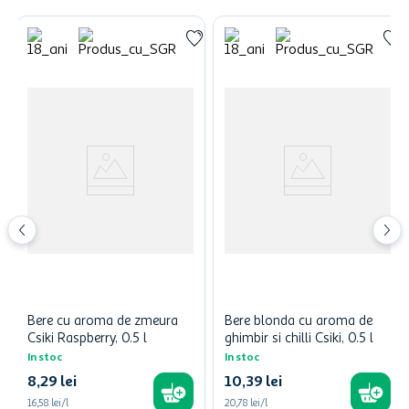
Bere cu aroma de zmeura
Bere blonda cu aroma de
Csiki Raspberry, 0.5 l
ghimbir si chilli Csiki, 0.5 l
In stoc
In stoc
8
,
29
lei
10
,
39
lei
16,58 lei/l
20,78 lei/l