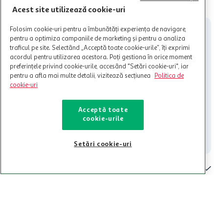
limita a 12 unitati / card client o singura data in perioada promotiei.
CITESTE MAI MULT
Cardul poate fi utilizat doar in legatura cu magazinele Auchan
Acest site utilizează cookie-uri
participante și pentru acțiuni promotionale indicate de Auchan si
nu poate fi utilizat in legatura cu alti comercianți sau pentru alte
Folosim cookie-uri pentru a îmbunătăți experiența de navigare,
activitati in afara celor mentionate in Termene si Conditii. Auchan
pentru a optimiza campaniile de marketing și pentru a analiza
nu raspunde pentru imposibilitatea utilizarii Cardului in perioada in
traficul pe site. Selectând „Acceptă toate cookie-urile”, îți exprimi
care aceste este suspendat sau in perioada in care sunt efectuate
acordul pentru utilizarea acestora. Poți gestiona în orice moment
intretineri sau reparatii tehnice la sistemul de utilizarea al Cardului.
preferințele privind cookie-urile, accesând "Setări cookie-uri", iar
pentru a afla mai multe detalii, vizitează secțiunea
Politica de
Contacteaza-ne!
cookie-uri
Iti stam mereu la dispozitie.
Acceptă toate
021-9141
contact@auchan.ro
cookie-urile
Contact
Setări cookie-uri
Pentru tine
Cine suntem
De ajutor