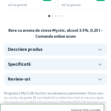
+
0,5
lei
garantie
+
0,5
lei
garantie
Bere cu aroma de cirese Mystic, alcool 3.5%, 0.25 l -
Comanda online acum
Descriere produs
Specificatii
Review-uri
Programul MyCLUB Auchan se adreseaza persoanelor fizice care
au varsta de peste 18 ani impliniti la data inscrierii și care accepta
Termenele și Condițiile Programului. Ofertele MyCLUB Auchan sunt
valabile in limita stocurilor disponibile. Beneficiile se acorda in
Continuă fără a accepta