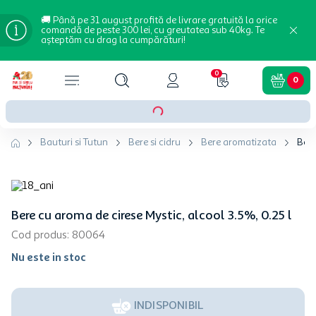
🚚 Până pe 31 august profită de livrare gratuită la orice
comandă de peste 300 lei, cu greutatea sub 40kg. Te
așteptăm cu drag la cumpărături!
0
0
Bauturi si Tutun
Bere si cidru
Bere aromatizata
Bere
Bere cu aroma de cirese Mystic, alcool 3.5%, 0.25 l
Cod produs
:
80064
Nu este in stoc
INDISPONIBIL