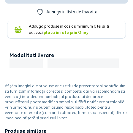
Adauga in lista de favorite
Adauga produse in cos de minimum
0
lei si iti
activezi
plata in rate prin Oney
Modalitati livrare
Afișăm imagini ale produselor cu titlu de prezentare și ne străduim
să furnizăm informații corecte și complete, dar vă recomandăm să
verificați întotdeauna ambalajul produsului deoarece
producătorul poate modifica ambalajul fără notificare prealabilă.
Prin urmare, nu ne putem asuma responsabilitatea pentru
eventuale diferențe (cum ar fi culoarea, forma sau aspectul) dintre
imaginea afișată și produsul livrat.
Produse similare