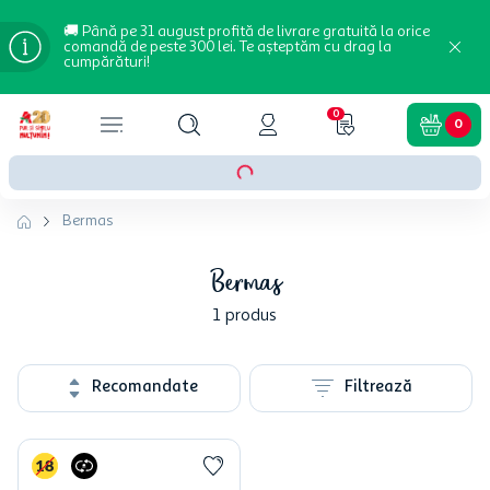
🚚 Până pe 31 august profită de livrare gratuită la orice
comandă de peste 300 lei. Te așteptăm cu drag la
cumpărături!
0
0
Bermas
Bermas
1
produs
Recomandate
Filtrează