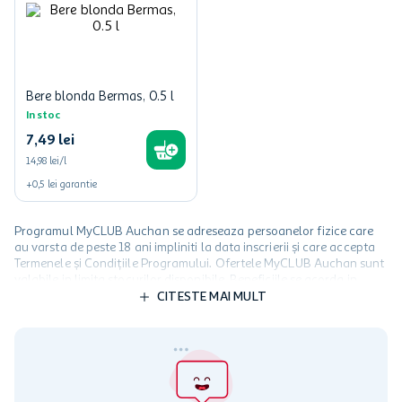
Bere blonda Bermas, 0.5 l
In stoc
7
,
49
lei
14,98 lei/l
+
0,5
lei
garantie
Programul MyCLUB Auchan se adreseaza persoanelor fizice care
au varsta de peste 18 ani impliniti la data inscrierii și care accepta
Termenele și Condițiile Programului. Ofertele MyCLUB Auchan sunt
valabile in limita stocurilor disponibile. Beneficiile se acorda in
limita a 12 unitati / card client o singura data in perioada promotiei.
CITESTE MAI MULT
Cardul poate fi utilizat doar in legatura cu magazinele Auchan
participante și pentru acțiuni promotionale indicate de Auchan si
nu poate fi utilizat in legatura cu alti comercianți sau pentru alte
activitati in afara celor mentionate in Termene si Conditii. Auchan
nu raspunde pentru imposibilitatea utilizarii Cardului in perioada in
care aceste este suspendat sau in perioada in care sunt efectuate