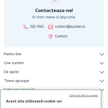
intretineri sau reparatii tehnice la sistemul de utilizarea al Cardului.
Contacteaza-ne!
Iti stam mereu la dispozitie.
021-9141
contact@auchan.ro
Contact
Pentru tine
Cine suntem
De ajutor
Tinem aproape
Categorii principale
Continuă fără a accepta
Intra acum in aplicatia Auchan
Acest site utilizează cookie-uri