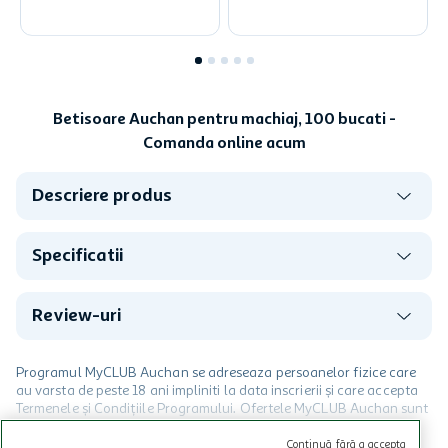
Betisoare Auchan pentru machiaj, 100 bucati -
Comanda online acum
Descriere produs
Specificatii
Review-uri
Programul MyCLUB Auchan se adreseaza persoanelor fizice care
au varsta de peste 18 ani impliniti la data inscrierii și care accepta
Termenele și Condițiile Programului. Ofertele MyCLUB Auchan sunt
valabile in limita stocurilor disponibile. Beneficiile se acorda in
limita a 12 unitati / card client o singura data in perioada promotiei.
CITESTE MAI MULT
Continuă fără a accepta