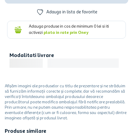
Adauga in lista de favorite
Adauga produse in cos de minimum
0
lei si iti
activezi
plata in rate prin Oney
Modalitati livrare
Afișăm imagini ale produselor cu titlu de prezentare și ne străduim
să furnizăm informații corecte și complete, dar vă recomandăm să
verificați întotdeauna ambalajul produsului deoarece
producătorul poate modifica ambalajul fără notificare prealabilă.
Prin urmare, nu ne putem asuma responsabilitatea pentru
eventuale diferențe (cum ar fi culoarea, forma sau aspectul) dintre
imaginea afișată și produsul livrat.
Produse similare