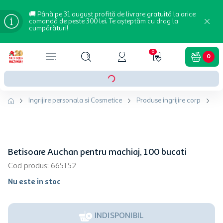
🚚 Până pe 31 august profită de livrare gratuită la orice
comandă de peste 300 lei. Te așteptăm cu drag la
cumpărături!
0
0
Ingrijire personala si Cosmetice
Produse ingrijire corp
Bu
Betisoare Auchan pentru machiaj, 100 bucati
Cod produs
:
665152
Nu este in stoc
INDISPONIBIL