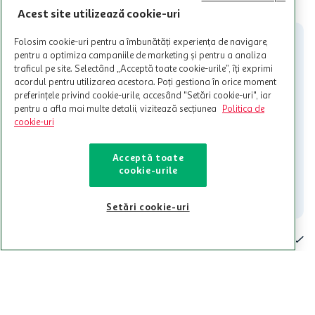
Cardul poate fi utilizat doar in legatura cu magazinele Auchan
Acest site utilizează cookie-uri
participante și pentru acțiuni promotionale indicate de Auchan si
nu poate fi utilizat in legatura cu alti comercianți sau pentru alte
Folosim cookie-uri pentru a îmbunătăți experiența de navigare,
activitati in afara celor mentionate in Termene si Conditii. Auchan
pentru a optimiza campaniile de marketing și pentru a analiza
nu raspunde pentru imposibilitatea utilizarii Cardului in perioada in
traficul pe site. Selectând „Acceptă toate cookie-urile”, îți exprimi
care aceste este suspendat sau in perioada in care sunt efectuate
acordul pentru utilizarea acestora. Poți gestiona în orice moment
intretineri sau reparatii tehnice la sistemul de utilizarea al Cardului.
preferințele privind cookie-urile, accesând "Setări cookie-uri", iar
pentru a afla mai multe detalii, vizitează secțiunea
Politica de
Contacteaza-ne!
cookie-uri
Iti stam mereu la dispozitie.
021-9141
contact@auchan.ro
Acceptă toate
cookie-urile
Contact
Setări cookie-uri
Pentru tine
Cine suntem
De ajutor