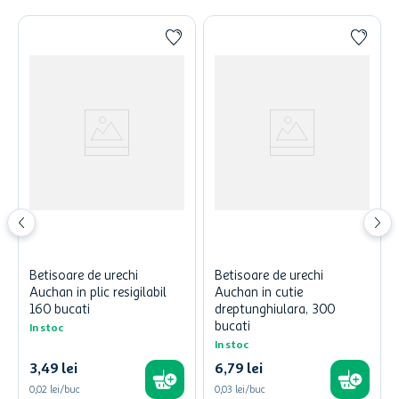
Betisoare de urechi
Betisoare de urechi
Auchan in plic resigilabil
Auchan in cutie
160 bucati
dreptunghiulara, 300
bucati
In stoc
In stoc
3
,
49
lei
6
,
79
lei
0,02 lei/buc
0,03 lei/buc