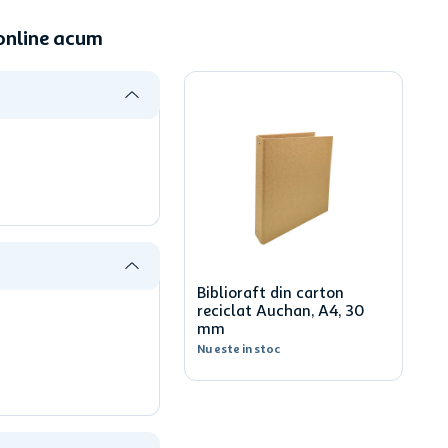
online acum
Biblioraft din carton
reciclat Auchan, A4, 30
mm
Nu este in stoc