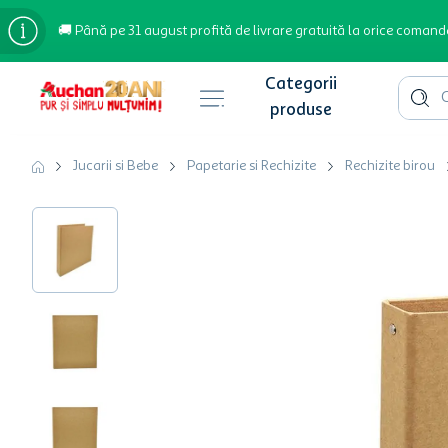
🚚 Până pe 31 august profită de livrare gratuită la orice comand
Cauta 
Căutări populare
Jucarii si Bebe
Papetarie si Rechizite
Rechizite birou
bere
cafea
inghetata
apa plata
cafea boabe
troler
hartie igienica