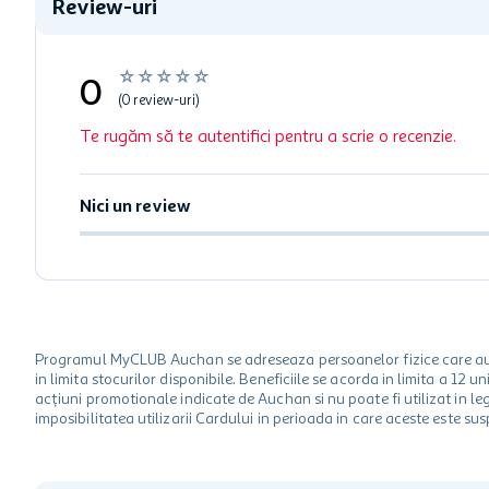
Review-uri
☆
☆
☆
☆
☆
0
(0 review-uri)
Te rugăm să te autentifici pentru a scrie o recenzie.
Nici un review
Programul MyCLUB Auchan se adreseaza persoanelor fizice care au va
in limita stocurilor disponibile. Beneficiile se acorda in limita a 12
acțiuni promotionale indicate de Auchan si nu poate fi utilizat in l
imposibilitatea utilizarii Cardului in perioada in care aceste este su