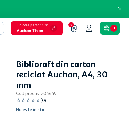
Ridicare personala
:
0
0
Auchan Titan
Biblioraft din carton
reciclat Auchan, A4, 30
mm
Cod produs
:
205649
☆
☆
☆
☆
☆
(
0
)
Nu este in stoc