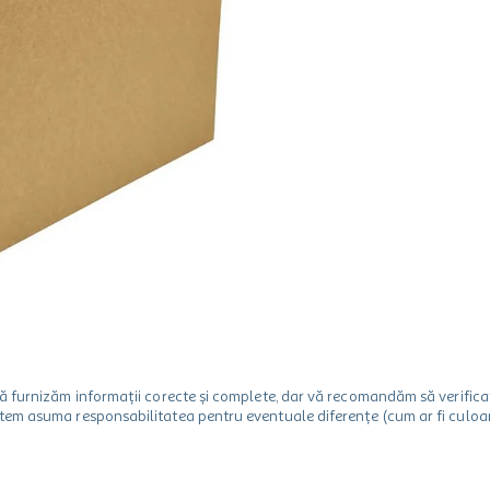
m să furnizăm informații corecte și complete, dar vă recomandăm să verif
utem asuma responsabilitatea pentru eventuale diferențe (cum ar fi culoare