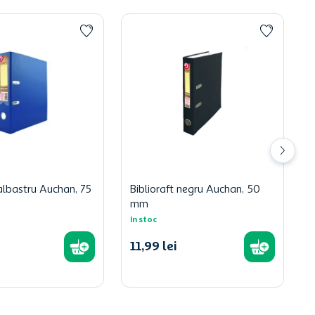
 albastru Auchan, 75
Biblioraft negru Auchan, 50
mm
In stoc
11
,
99
lei