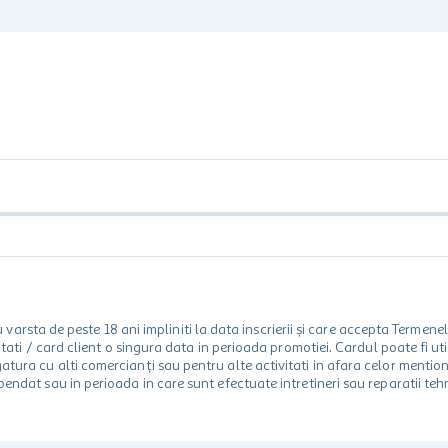
rsta de peste 18 ani impliniti la data inscrierii și care accepta Termene
 unitati / card client o singura data in perioada promotiei. Cardul poate fi
egatura cu alti comercianți sau pentru alte activitati in afara celor ment
spendat sau in perioada in care sunt efectuate intretineri sau reparatii tehn