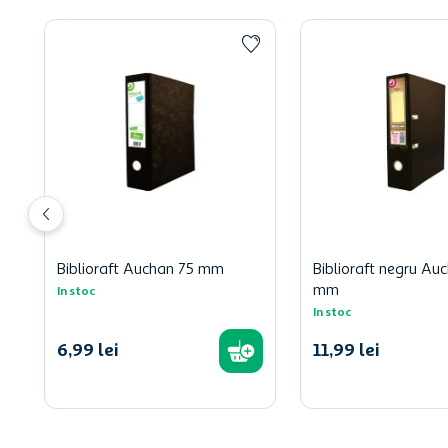
Biblioraft Auchan 75 mm
Biblioraft negru Auc
mm
In stoc
In stoc
6
,
99
lei
11
,
99
lei