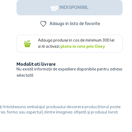
INDISPONIBIL
Adauga in lista de favorite
Adauga produse in cos de minimum
300
lei
si iti activezi
plata in rate prin Oney
Modalitati livrare
Nu există informații de expediere disponibile pentru adresa
selectată
icați întotdeauna ambalajul produsului deoarece producătorul poate
a, forma sau aspectul) dintre imaginea afișată și produsul livrat.