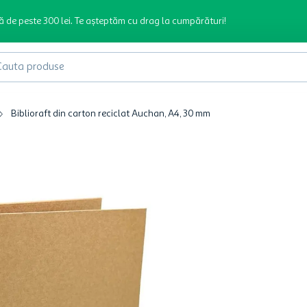
ă de peste 300 lei. Te așteptăm cu drag la cumpărături!
produse
Biblioraft din carton reciclat Auchan, A4, 30 mm