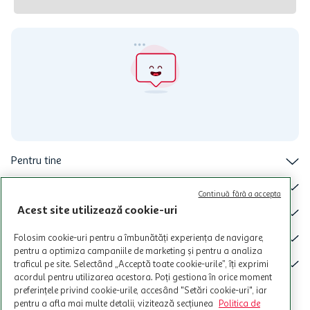
Pentru tine
Cine suntem
Continuă fără a accepta
Acest site utilizează cookie-uri
De ajutor
Tinem aproape
Folosim cookie-uri pentru a îmbunătăți experiența de navigare,
pentru a optimiza campaniile de marketing și pentru a analiza
Categorii principale
traficul pe site. Selectând „Acceptă toate cookie-urile”, îți exprimi
acordul pentru utilizarea acestora. Poți gestiona în orice moment
preferințele privind cookie-urile, accesând "Setări cookie-uri", iar
pentru a afla mai multe detalii, vizitează secțiunea
Politica de