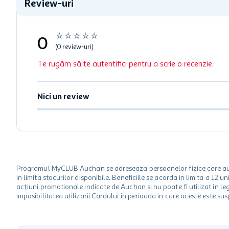
Review-uri
☆
☆
☆
☆
☆
0
(0 review-uri)
Te rugăm să te autentifici pentru a scrie o recenzie.
Nici un review
Programul MyCLUB Auchan se adreseaza persoanelor fizice care au va
in limita stocurilor disponibile. Beneficiile se acorda in limita a 12
acțiuni promotionale indicate de Auchan si nu poate fi utilizat in l
imposibilitatea utilizarii Cardului in perioada in care aceste este su