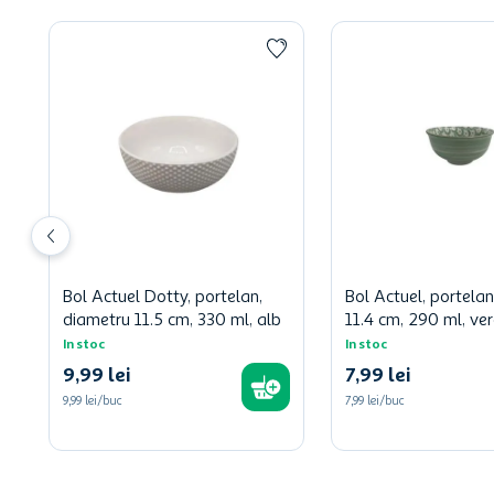
Bol Actuel Dotty, portelan,
Bol Actuel, portela
diametru 11.5 cm, 330 ml, alb
11.4 cm, 290 ml, ve
In stoc
In stoc
9
,
99
lei
7
,
99
lei
9,99 lei/buc
7,99 lei/buc