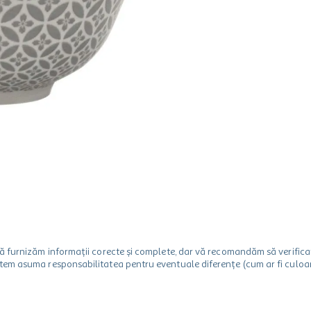
m să furnizăm informații corecte și complete, dar vă recomandăm să verif
utem asuma responsabilitatea pentru eventuale diferențe (cum ar fi culoare