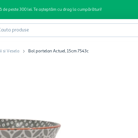
ă de peste 300 lei. Te așteptăm cu drag la cumpărături!
produse
ii si Vesela
Bol portelan Actuel, 15cm 7543c