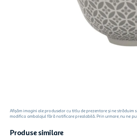
hartie igienica
ciocolata
lapte
Afișăm imagini ale produselor cu titlu de prezentare și ne strădui
modifica ambalajul fără notificare prealabilă. Prin urmare, nu ne p
Produse similare