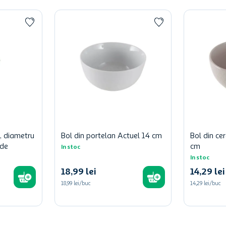
n, diametru
Bol din portelan Actuel 14 cm
Bol din ce
rde
cm
In stoc
In stoc
18
,
99
lei
14
,
29
lei
18,99 lei/buc
14,29 lei/buc