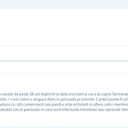
rsta de peste 18 ani impliniti la data inscrierii și care accepta Termene
 unitati / card client o singura data in perioada promotiei. Cardul poate fi
egatura cu alti comercianți sau pentru alte activitati in afara celor ment
spendat sau in perioada in care sunt efectuate intretineri sau reparatii tehn