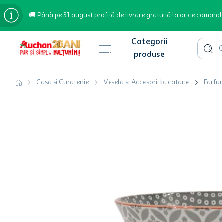
🚚 Până pe 31 august profită de livrare gratuită la orice comand
Cauta 
Căutări populare
Casa si Curatenie
Vesela si Accesorii bucatarie
Farfur
bere
cafea
inghetata
apa plata
cafea boabe
troler
garden star