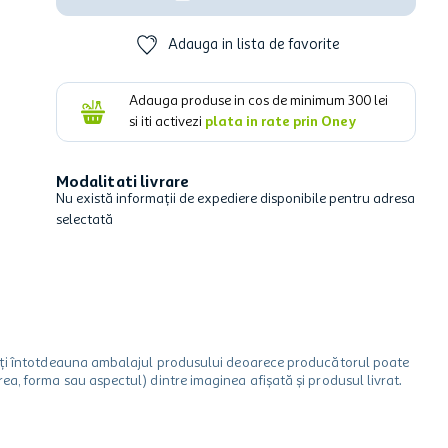
Adauga in lista de favorite
Adauga produse in cos de minimum
300
lei
si iti activezi
plata in rate prin Oney
Modalitati livrare
Nu există informații de expediere disponibile pentru adresa
selectată
icați întotdeauna ambalajul produsului deoarece producătorul poate
a, forma sau aspectul) dintre imaginea afișată și produsul livrat.