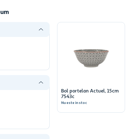
cum
Bol portelan Actuel, 15cm
7543c
Nu este in stoc