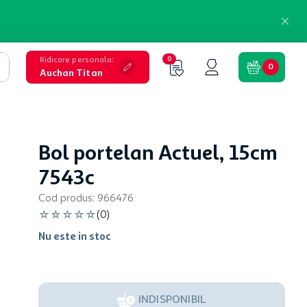
Ridicare personala
:
0
0
Auchan Titan
Bol portelan Actuel, 15cm
7543c
Cod produs
:
966476
☆
☆
☆
☆
☆
(
0
)
Nu este in stoc
INDISPONIBIL