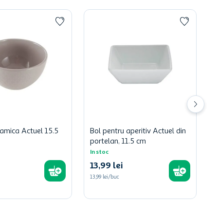
ramica Actuel 15.5
Bol pentru aperitiv Actuel din
portelan, 11.5 cm
In stoc
13
,
99
lei
13,99 lei/buc