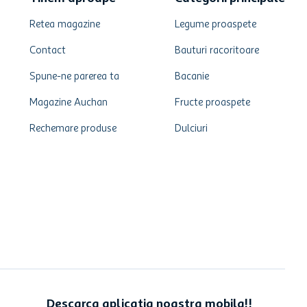
Retea magazine
Legume proaspete
Contact
Bauturi racoritoare
Spune-ne parerea ta
Bacanie
Magazine Auchan
Fructe proaspete
Rechemare produse
Dulciuri
Descarca aplicatia noastra mobila!!