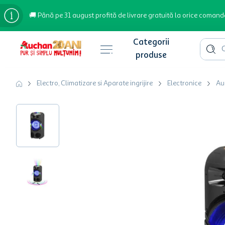
🚚 Până pe 31 august profită de livrare gratuită la orice comand
Cauta 
Căutări populare
Electro, Climatizare si Aparate ingrijire
Electronice
Au
bere
cafea
inghetata
apa plata
cafea boabe
troler
garden star