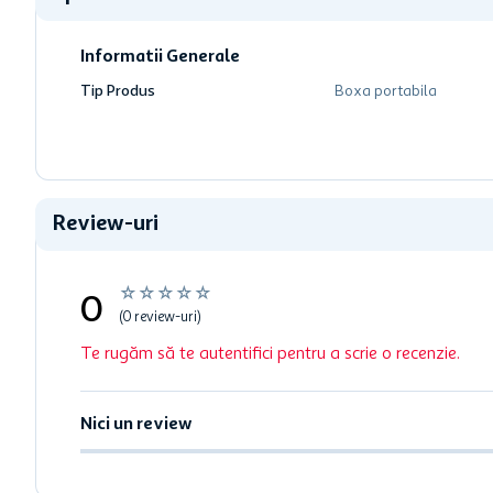
Informatii Generale
Tip Produs
Boxa portabila
Review-uri
☆
☆
☆
☆
☆
0
(0 review-uri)
Te rugăm să te autentifici pentru a scrie o recenzie.
Nici un review