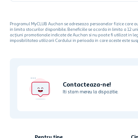
Programul MyCLUB Auchan se adreseaza persoanelor fizice care au va
in limita stocurilor disponibile. Beneficiile se acorda in limita a 12
acțiuni promotionale indicate de Auchan si nu poate fi utilizat in l
imposibilitatea utilizarii Cardului in perioada in care aceste este su
Contacteaza-ne!
Iti stam mereu la dispozitie.
Pentru tine
Ci