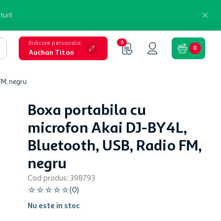
turi!
Ridicare personala
:
0
0
Auchan Titan
FM, negru
Boxa portabila cu
microfon Akai DJ-BY4L,
Bluetooth, USB, Radio FM,
negru
Cod produs
:
398793
☆
☆
☆
☆
☆
(
0
)
Nu este in stoc