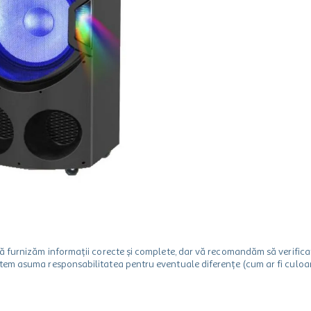
m să furnizăm informații corecte și complete, dar vă recomandăm să verif
utem asuma responsabilitatea pentru eventuale diferențe (cum ar fi culoare