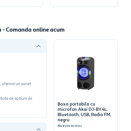
ru - Comanda online acum
, oferind un sunet
etate de optiuni de
Boxa portabila cu
microfon Akai DJ-BY4L,
Bluetooth, USB, Radio FM,
negru
Nu este in stoc