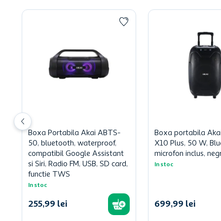
Boxa Portabila Akai ABTS-
Boxa portabila Aka
50, bluetooth, waterproof,
X10 Plus, 50 W, Blu
compatibil Google Assistant
microfon inclus, neg
si Siri, Radio FM, USB, SD card,
In stoc
functie TWS
In stoc
255
,
99
lei
699
,
99
lei