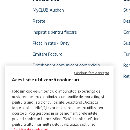
MyCLUB Auchan
Stir
Retete
Des
Inspirație pentru fiecare
Car
Plata in rate - Oney
Sus
Emitere Factura
Tur
Dezabonare comunicare comerciala
Rom
Continuă fără a accepta
Ret
Acest site utilizează cookie-uri
Folosim cookie-uri pentru a îmbunătăți experiența de
navigare, pentru a optimiza campaniile de marketing și
pentru a analiza traficul pe site. Selectând „Acceptă
toate cookie-urile”, îți exprimi acordul pentru utilizarea
acestora. Poți gestiona în orice moment preferințele
privind cookie-urile, accesând "Setări cookie-uri", iar
pentru a afla mai multe detalii, vizitează secțiunea