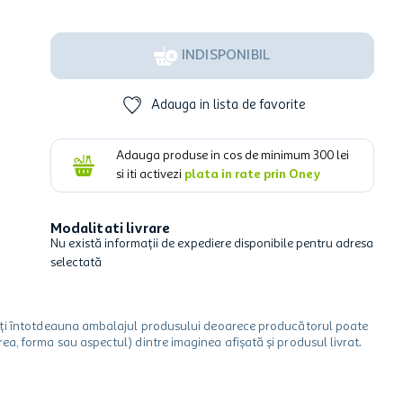
INDISPONIBIL
Adauga in lista de favorite
Adauga produse in cos de minimum
300
lei
si iti activezi
plata in rate prin Oney
Modalitati livrare
Nu există informații de expediere disponibile pentru adresa
selectată
icați întotdeauna ambalajul produsului deoarece producătorul poate
a, forma sau aspectul) dintre imaginea afișată și produsul livrat.