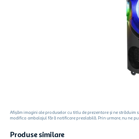
hartie igienica
ciocolata
lapte
Afișăm imagini ale produselor cu titlu de prezentare și ne strădui
modifica ambalajul fără notificare prealabilă. Prin urmare, nu ne p
Produse similare