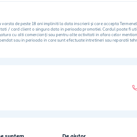
rsta de peste 18 ani impliniti la data inscrierii și care accepta Termene
 unitati / card client o singura data in perioada promotiei. Cardul poate fi
egatura cu alti comercianți sau pentru alte activitati in afara celor ment
spendat sau in perioada in care sunt efectuate intretineri sau reparatii tehn
ne suntem
De ajutor