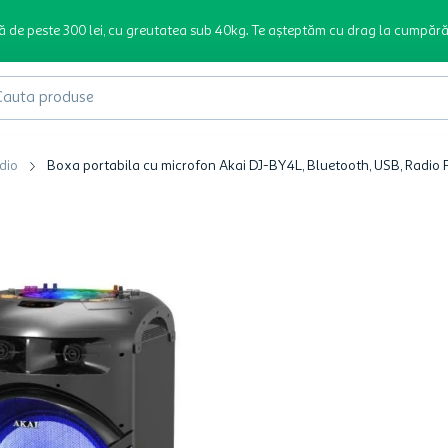
ă de peste 300 lei, cu greutatea sub 40kg. Te așteptăm cu drag la cumpără
produse
dio
Boxa portabila cu microfon Akai DJ-BY4L, Bluetooth, USB, Radio 