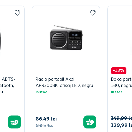
-
13
%
i ABTS-
Radio portabil Akai
Boxa port
etooth,
APR300BK, afisaj LED, negru
530, negr
ru
In stoc
In stoc
149
,
99
l
86
,
49
lei
129
,
99
l
86,49 lei/buc