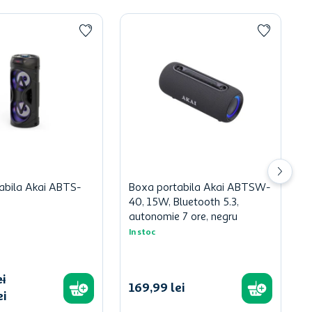
abila Akai ABTS-
Boxa portabila Akai ABTSW-
u
40, 15W, Bluetooth 5.3,
autonomie 7 ore, negru
In stoc
ei
169
,
99
lei
ei