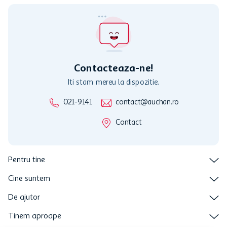
participante și pentru acțiuni promotionale indicate de Auchan si
nu poate fi utilizat in legatura cu alti comercianți sau pentru alte
activitati in afara celor mentionate in Termene si Conditii. Auchan
nu raspunde pentru imposibilitatea utilizarii Cardului in perioada in
care aceste este suspendat sau in perioada in care sunt efectuate
intretineri sau reparatii tehnice la sistemul de utilizarea al Cardului.
Contacteaza-ne!
Iti stam mereu la dispozitie.
021-9141
contact@auchan.ro
Contact
Pentru tine
Cine suntem
De ajutor
Tinem aproape