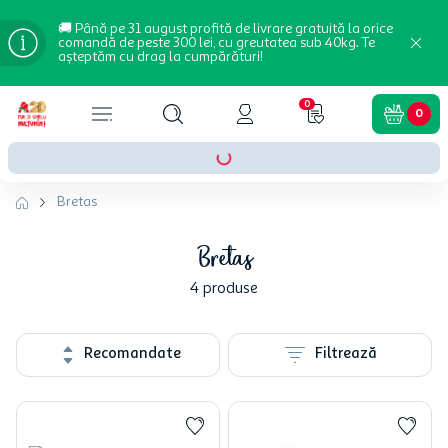
🚚 Până pe 31 august profită de livrare gratuită la orice
comandă de peste 300 lei, cu greutatea sub 40kg. Te
așteptăm cu drag la cumpărături!
0
0
Bretas
Bretas
4
produse
Recomandate
Filtrează