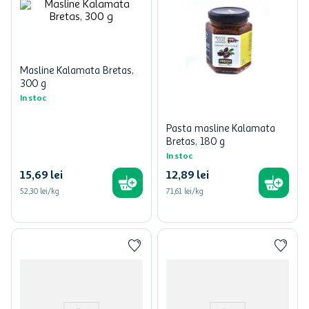
Masline Kalamata Bretas,
300 g
In stoc
Pasta masline Kalamata
Bretas, 180 g
In stoc
15
,
69
lei
12
,
89
lei
52,30 lei/kg
71,61 lei/kg