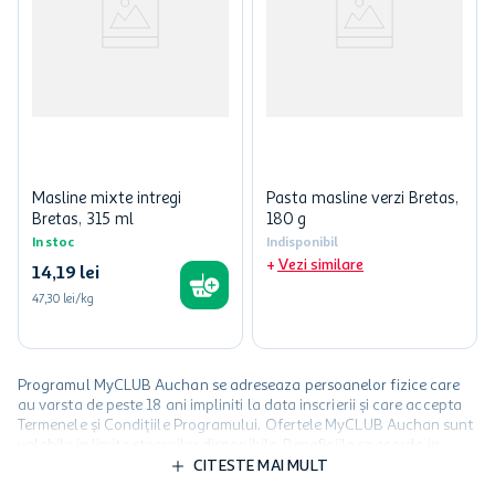
Masline mixte intregi
Pasta masline verzi Bretas,
Bretas, 315 ml
180 g
In stoc
Indisponibil
Vezi similare
14
,
19
lei
47,30 lei/kg
Programul MyCLUB Auchan se adreseaza persoanelor fizice care
au varsta de peste 18 ani impliniti la data inscrierii și care accepta
Termenele și Condițiile Programului. Ofertele MyCLUB Auchan sunt
valabile in limita stocurilor disponibile. Beneficiile se acorda in
limita a 12 unitati / card client o singura data in perioada promotiei.
CITESTE MAI MULT
Cardul poate fi utilizat doar in legatura cu magazinele Auchan