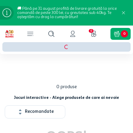
🚚 Până pe 31 august profită de livrare gratuită la orice
comandă de peste 300 lei, cu greutatea sub 40kg. Te
așteptăm cu drag la cumpărături!
0
0
0
produse
Jocuri interactive - Alege produsele de care ai nevoie
Recomandate