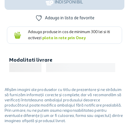
INDISPONIBIL
Adauga in lista de favorite
Adauga produse in cos de minimum
300
lei si iti
activezi
plata in rate prin Oney
Modalitati livrare
Afișăm imagini ale produselor cu titlu de prezentare și ne străduim
să furnizăm informații corecte și complete, dar vă recomandăm să
verificați întotdeauna ambalajul produsului deoarece
producătorul poate modifica ambalajul fără notificare prealabilă.
Prin urmare, nu ne putem asuma responsabilitatea pentru
eventuale diferențe (cum ar fi culoarea, forma sau aspectul) dintre
imaginea afișată și produsul livrat.