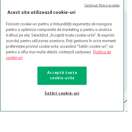
CITESTE MAI MULT
Cardul poate fi utilizat doar in legatura cu magazinele Auchan
Continuă fără a accepta
participante și pentru acțiuni promotionale indicate de Auchan si
Acest site utilizează cookie-uri
nu poate fi utilizat in legatura cu alti comercianți sau pentru alte
activitati in afara celor mentionate in Termene si Conditii. Auchan
Folosim cookie-uri pentru a îmbunătăți experiența de navigare,
nu raspunde pentru imposibilitatea utilizarii Cardului in perioada in
pentru a optimiza campaniile de marketing și pentru a analiza
care aceste este suspendat sau in perioada in care sunt efectuate
traficul pe site. Selectând „Acceptă toate cookie-urile”, îți exprimi
intretineri sau reparatii tehnice la sistemul de utilizarea al Cardului.
acordul pentru utilizarea acestora. Poți gestiona în orice moment
preferințele privind cookie-urile, accesând "Setări cookie-uri", iar
Contacteaza-ne!
pentru a afla mai multe detalii, vizitează secțiunea
Politica de
Iti stam mereu la dispozitie.
cookie-uri
021-9141
contact@auchan.ro
Acceptă toate
cookie-urile
Contact
Setări cookie-uri
Pentru tine
Cine suntem
De ajutor