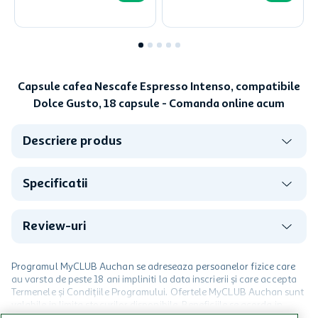
Capsule cafea Nescafe Espresso Intenso, compatibile
Dolce Gusto, 18 capsule - Comanda online acum
Descriere produs
Specificatii
Review-uri
Programul MyCLUB Auchan se adreseaza persoanelor fizice care
au varsta de peste 18 ani impliniti la data inscrierii și care accepta
Termenele și Condițiile Programului. Ofertele MyCLUB Auchan sunt
valabile in limita stocurilor disponibile. Beneficiile se acorda in
limita a 12 unitati / card client o singura data in perioada promotiei.