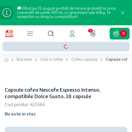
🚚 Până pe 31 august profită de livrare gratuită la orice
comandă de peste 300 lei, cu greutatea sub 40kg. Te
așteptăm cu drag la cumpărături!
0
0
Bacanie
Ceai si cafea
Cafea capsule
Capsule cafea 
Capsule cafea Nescafe Espresso Intenso,
compatibile Dolce Gusto, 18 capsule
Cod produs
:
415566
Nu este in stoc