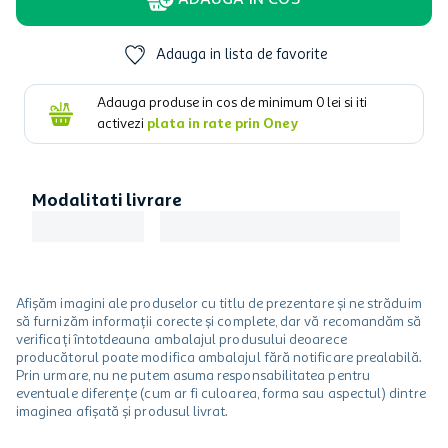
ADAUGA IN COS
Adauga in lista de favorite
Adauga produse in cos de minimum
0
lei si iti
activezi
plata in rate prin Oney
Modalitati livrare
Afișăm imagini ale produselor cu titlu de prezentare și ne străduim
să furnizăm informații corecte și complete, dar vă recomandăm să
verificați întotdeauna ambalajul produsului deoarece
producătorul poate modifica ambalajul fără notificare prealabilă.
Prin urmare, nu ne putem asuma responsabilitatea pentru
eventuale diferențe (cum ar fi culoarea, forma sau aspectul) dintre
imaginea afișată și produsul livrat.