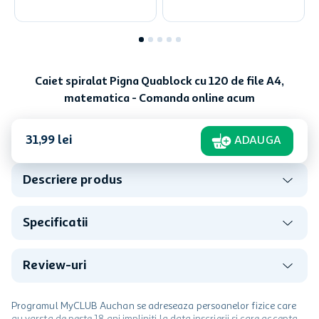
Caiet spiralat Pigna Quablock cu 120 de file A4,
matematica - Comanda online acum
31
,
99
lei
ADAUGA
Descriere produs
Specificatii
Review-uri
Programul MyCLUB Auchan se adreseaza persoanelor fizice care
au varsta de peste 18 ani impliniti la data inscrierii și care accepta