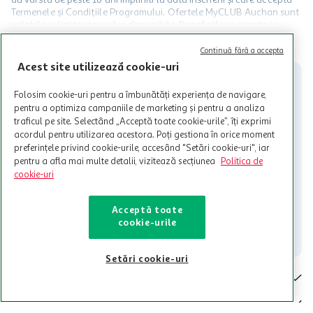
Termenele și Condițiile Programului. Ofertele MyCLUB Auchan sunt
valabile in limita stocurilor disponibile. Beneficiile se acorda in
limita a 12 unitati / card client o singura data in perioada promotiei.
CITESTE MAI MULT
Cardul poate fi utilizat doar in legatura cu magazinele Auchan
Continuă fără a accepta
participante și pentru acțiuni promotionale indicate de Auchan si
Acest site utilizează cookie-uri
nu poate fi utilizat in legatura cu alti comercianți sau pentru alte
activitati in afara celor mentionate in Termene si Conditii. Auchan
Folosim cookie-uri pentru a îmbunătăți experiența de navigare,
nu raspunde pentru imposibilitatea utilizarii Cardului in perioada in
pentru a optimiza campaniile de marketing și pentru a analiza
care aceste este suspendat sau in perioada in care sunt efectuate
traficul pe site. Selectând „Acceptă toate cookie-urile”, îți exprimi
intretineri sau reparatii tehnice la sistemul de utilizarea al Cardului.
acordul pentru utilizarea acestora. Poți gestiona în orice moment
preferințele privind cookie-urile, accesând "Setări cookie-uri", iar
Contacteaza-ne!
pentru a afla mai multe detalii, vizitează secțiunea
Politica de
Iti stam mereu la dispozitie.
cookie-uri
021-9141
contact@auchan.ro
Acceptă toate
cookie-urile
Contact
Setări cookie-uri
Pentru tine
Cine suntem