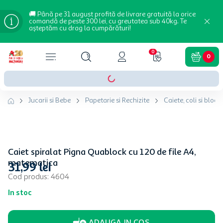
🚚 Până pe 31 august profită de livrare gratuită la orice
comandă de peste 300 lei, cu greutatea sub 40kg. Te
așteptăm cu drag la cumpărături!
0
0
Jucarii si Bebe
Papetarie si Rechizite
Caiete, coli si blocn
Caiet spiralat Pigna Quablock cu 120 de file A4,
matematica
31
,
99
lei
Cod produs
:
4604
In stoc