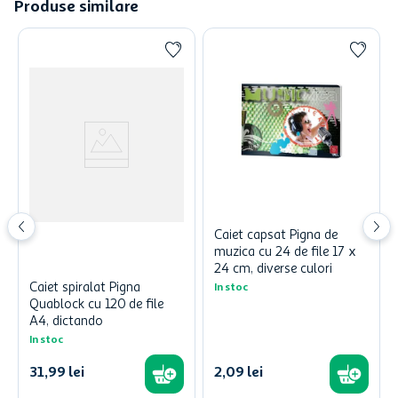
Produse similare
Caiet capsat Pigna de
muzica cu 24 de file 17 x
24 cm, diverse culori
Caiet spiralat Pigna
In stoc
Quablock cu 120 de file
A4, dictando
In stoc
31
,
99
lei
2
,
09
lei