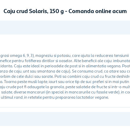
Caju crud Solaris, 150 g - Comanda online acum
grasi omega 6, 9, 3), magneziu si potasiu, care ajuta la reducerea tensiunii a
nefice pentru fotifierea dintilor si oaselor. Alte beneficii ale caju: imbuna
idanta. Caju este ideal in perioadele de post si in alimentatia vegana. Poate
ranza de caju, unt sau smantana de caju). Se consuma crud, ca atare sau cop
rbim de cele dulci sau sarate. Poti sa combini caju crud cu fructe deshidra
 Toarna peste musli lapte, iaurt sau orice tip de suc preferi si in mai putin
caju crude pot fi adaugate la granola, peste salatele de fructe si intr-o mul
 salate, diverse mancaruri (in special in mancarurile cu fasole verde), in co
in ultimul rand, in retetele pentru prepararea lactatelor vegane.