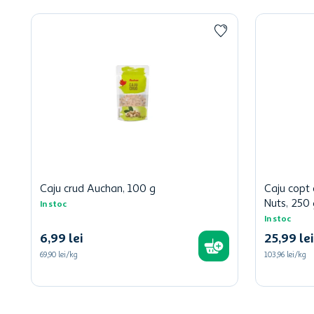
Caju crud Auchan, 100 g
Caju copt
Nuts, 250 
In stoc
In stoc
6
,
99
lei
25
,
99
lei
69,90 lei/kg
103,96 lei/kg