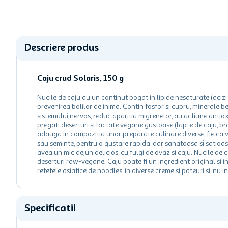
Descriere produs
Caju crud Solaris, 150 g
Nucile de caju au un continut bogat in lipide nesaturate (acizi 
prevenirea bolilor de inima. Contin fosfor si cupru, minerale be
sistemului nervos, reduc aparitia migrenelor, au actiune antiox
pregati deserturi si lactate vegane gustoase (lapte de caju, b
adauga in compozitia unor preparate culinare diverse, fie ca vo
sau seminte, pentru o gustare rapida, dar sanatoasa si satioasa.
avea un mic dejun delicios, cu fulgi de ovaz si caju. Nucile de 
deserturi raw-vegane. Caju poate fi un ingredient original si in
retetele asiatice de noodles, in diverse creme si pateuri si, nu 
Specificatii