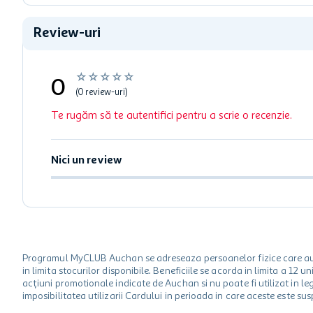
Review-uri
☆
☆
☆
☆
☆
0
(0 review-uri)
Te rugăm să te autentifici pentru a scrie o recenzie.
Nici un review
Programul MyCLUB Auchan se adreseaza persoanelor fizice care au va
in limita stocurilor disponibile. Beneficiile se acorda in limita a 12
acțiuni promotionale indicate de Auchan si nu poate fi utilizat in l
imposibilitatea utilizarii Cardului in perioada in care aceste este su