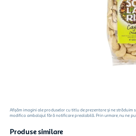
hartie igienica
ciocolata
lapte
Afișăm imagini ale produselor cu titlu de prezentare și ne strădui
modifica ambalajul fără notificare prealabilă. Prin urmare, nu ne p
Produse similare