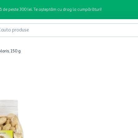
ă de peste 300 lei. Te așteptăm cu drag la cumpărături!
produse
laris, 150 g