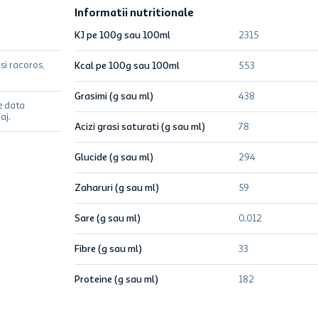
Informatii nutritionale
KJ pe 100g sau 100ml
2315
si racoros,
Kcal pe 100g sau 100ml
553
Grasimi (g sau ml)
438
e data
aj.
Acizi grasi saturati (g sau ml)
78
Glucide (g sau ml)
294
Zaharuri (g sau ml)
59
Sare (g sau ml)
0.012
Fibre (g sau ml)
33
Proteine (g sau ml)
182