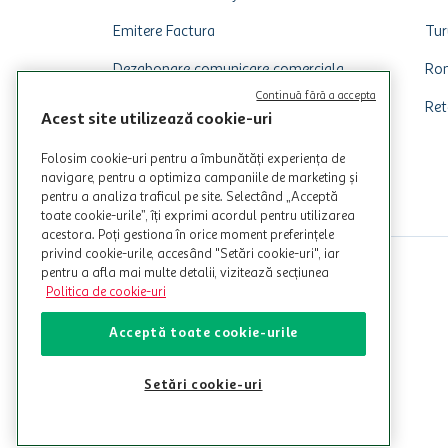
Emitere Factura
Tur
Dezabonare comunicare comerciala
Rom
Continuă fără a accepta
Ret
Acest site utilizează cookie-uri
Folosim cookie-uri pentru a îmbunătăți experiența de
navigare, pentru a optimiza campaniile de marketing și
pentru a analiza traficul pe site. Selectând „Acceptă
toate cookie-urile”, îți exprimi acordul pentru utilizarea
acestora. Poți gestiona în orice moment preferințele
privind cookie-urile, accesând "Setări cookie-uri", iar
pentru a afla mai multe detalii, vizitează secțiunea
Politica de cookie-uri
Acceptă toate cookie-urile
Setări cookie-uri
© Copyright Auchan 2026. Toate drepturile rezervate!