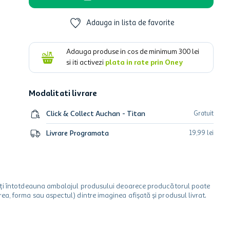
Adauga in lista de favorite
Adauga produse in cos de minimum
300
lei
si iti activezi
plata in rate prin Oney
Modalitati livrare
Click & Collect Auchan - Titan
Gratuit
Livrare Programata
19
,
99
lei
icați întotdeauna ambalajul produsului deoarece producătorul poate
a, forma sau aspectul) dintre imaginea afișată și produsul livrat.