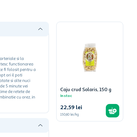
rteriale si la
tatesc functionarea
 fi folosit pentru a
t ori il poti
tate si alte nuci
 de 5 minute vei
Caju crud Solaris, 150 g
time de retete de
In stoc
mbinatie cu orez, in
22
,
59
lei
150,60 lei/kg