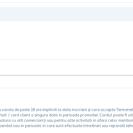
rsta de peste 18 ani impliniti la data inscrierii și care accepta Termene
 unitati / card client o singura data in perioada promotiei. Cardul poate fi
egatura cu alti comercianți sau pentru alte activitati in afara celor ment
spendat sau in perioada in care sunt efectuate intretineri sau reparatii tehn