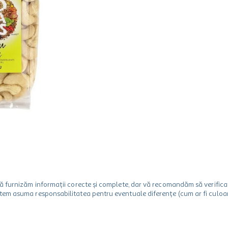
m să furnizăm informații corecte și complete, dar vă recomandăm să verif
utem asuma responsabilitatea pentru eventuale diferențe (cum ar fi culoare