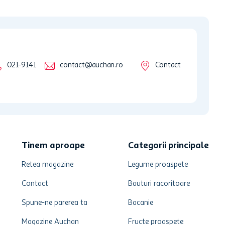
021-9141
contact@auchan.ro
Contact
Tinem aproape
Categorii principale
Retea magazine
Legume proaspete
Contact
Bauturi racoritoare
Spune-ne parerea ta
Bacanie
Magazine Auchan
Fructe proaspete