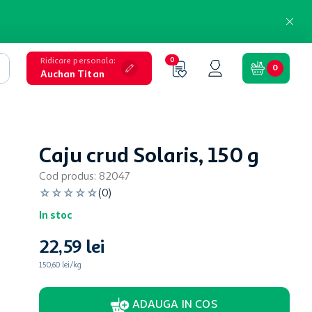
Ridicare personala
:
0
0
Auchan Titan
Caju crud Solaris, 150 g
Cod produs
:
82047
☆
☆
☆
☆
☆
(
0
)
In stoc
22
,
59
lei
150,60 lei/kg
ADAUGA IN COS