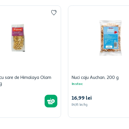
 cu sare de Himalaya Olam
Nuci caju Auchan, 200 g
g
In stoc
16
,
99
lei
84,95 lei/kg