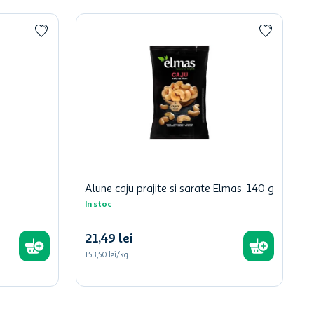
Alune caju prajite si sarate Elmas, 140 g
In stoc
21
,
49
lei
153,50 lei/kg