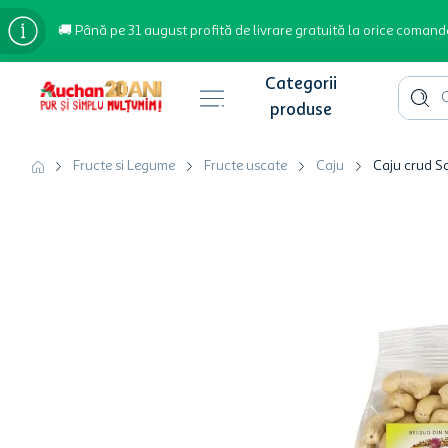
🚚 Până pe 31 august profită de livrare gratuită la orice comand
Cauta 
Căutări populare
Fructe si Legume
Fructe uscate
Caju
Caju crud So
bere
cafea
inghetata
apa plata
cafea boabe
troler
garden star