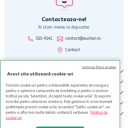
care aceste este suspendat sau in perioada in care sunt efectuate
intretineri sau reparatii tehnice la sistemul de utilizarea al Cardului.
Contacteaza-ne!
Iti stam mereu la dispozitie.
021-9141
contact@auchan.ro
Contact
Continuă fără a accepta
Pentru tine
Acest site utilizează cookie-uri
Cine suntem
Folosim cookie-uri pentru a îmbunătăți experiența de navigare,
pentru a optimiza campaniile de marketing și pentru a analiza
De ajutor
traficul pe site. Selectând „Acceptă toate cookie-urile”, îți exprimi
acordul pentru utilizarea acestora. Poți gestiona în orice moment
Tinem aproape
preferințele privind cookie-urile, accesând "Setări cookie-uri", iar
pentru a afla mai multe detalii, vizitează secțiunea
Politica de
Categorii principale
cookie-uri
Intra acum in aplicatia Auchan