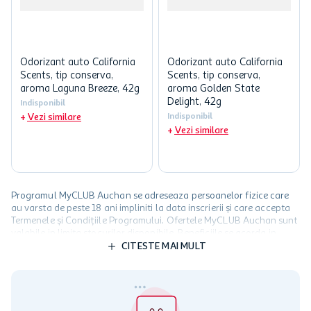
Odorizant auto California
Odorizant auto California
Scents, tip conserva,
Scents, tip conserva,
aroma Laguna Breeze, 42g
aroma Golden State
Delight, 42g
Indisponibil
Vezi similare
Indisponibil
Vezi similare
Programul MyCLUB Auchan se adreseaza persoanelor fizice care
au varsta de peste 18 ani impliniti la data inscrierii și care accepta
Termenele și Condițiile Programului. Ofertele MyCLUB Auchan sunt
valabile in limita stocurilor disponibile. Beneficiile se acorda in
limita a 12 unitati / card client o singura data in perioada promotiei.
CITESTE MAI MULT
Cardul poate fi utilizat doar in legatura cu magazinele Auchan
participante și pentru acțiuni promotionale indicate de Auchan si
nu poate fi utilizat in legatura cu alti comercianți sau pentru alte
activitati in afara celor mentionate in Termene si Conditii. Auchan
nu raspunde pentru imposibilitatea utilizarii Cardului in perioada in