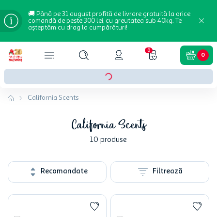
🚚 Până pe 31 august profită de livrare gratuită la orice
comandă de peste 300 lei, cu greutatea sub 40kg. Te
așteptăm cu drag la cumpărături!
0
0
California Scents
California Scents
10
produse
Recomandate
Filtrează