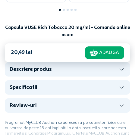
Capsula VUSE Rich Tobacco 20 mg/ml - Comanda online
acum
20
,
49
lei
ADAUGA
Descriere produs
Specificatii
Review-uri
Programul MyCLUB Auchan se adreseaza persoanelor fizice care
au varsta de peste 18 ani impliniti la data inscrierii și care accepta
Termenele și Condițiile Programului. Ofertele MyCLUB Auchan sunt