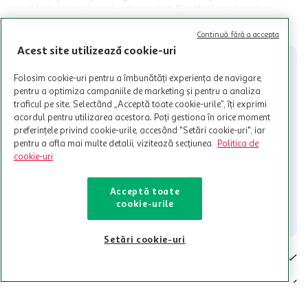
valabile in limita stocurilor disponibile. Beneficiile se acorda in
limita a 12 unitati / card client o singura data in perioada promotiei.
CITESTE MAI MULT
Cardul poate fi utilizat doar in legatura cu magazinele Auchan
Continuă fără a accepta
participante și pentru acțiuni promotionale indicate de Auchan si
Acest site utilizează cookie-uri
nu poate fi utilizat in legatura cu alti comercianți sau pentru alte
activitati in afara celor mentionate in Termene si Conditii. Auchan
Folosim cookie-uri pentru a îmbunătăți experiența de navigare,
nu raspunde pentru imposibilitatea utilizarii Cardului in perioada in
pentru a optimiza campaniile de marketing și pentru a analiza
care aceste este suspendat sau in perioada in care sunt efectuate
traficul pe site. Selectând „Acceptă toate cookie-urile”, îți exprimi
intretineri sau reparatii tehnice la sistemul de utilizarea al Cardului.
acordul pentru utilizarea acestora. Poți gestiona în orice moment
Contacteaza-ne!
preferințele privind cookie-urile, accesând "Setări cookie-uri", iar
pentru a afla mai multe detalii, vizitează secțiunea
Politica de
Iti stam mereu la dispozitie.
cookie-uri
021-9141
contact@auchan.ro
Acceptă toate
cookie-urile
Contact
Setări cookie-uri
Pentru tine
Cine suntem
De ajutor