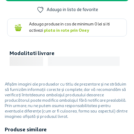
Adauga in lista de favorite
Adauga produse in cos de minimum
0
lei si iti
activezi
plata in rate prin Oney
Modalitati livrare
Afișăm imagini ale produselor cu titlu de prezentare și ne străduim
să furnizăm informații corecte și complete, dar vă recomandăm să
verificați întotdeauna ambalajul produsului deoarece
producătorul poate modifica ambalajul fără notificare prealabilă.
Prin urmare, nu ne putem asuma responsabilitatea pentru
eventuale diferențe (cum ar fi culoarea, forma sau aspectul) dintre
imaginea afișată și produsul livrat.
Produse similare