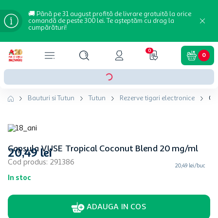
🚚 Până pe 31 august profită de livrare gratuită la orice
comandă de peste 300 lei. Te așteptăm cu drag la
cumpărături!
0
0
Bauturi si Tutun
Tutun
Rezerve tigari electronice
Ca
Capsula VUSE Tropical Coconut Blend 20 mg/ml
20
,
49
lei
Cod produs
:
291386
20,49 lei/buc
In stoc
ADAUGA IN COS