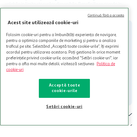
valabile in limita stocurilor disponibile. Beneficiile se acorda in
limita a 12 unitati / card client o singura data in perioada promotiei.
CITESTE MAI MULT
Cardul poate fi utilizat doar in legatura cu magazinele Auchan
Continuă fără a accepta
participante și pentru acțiuni promotionale indicate de Auchan si
Acest site utilizează cookie-uri
nu poate fi utilizat in legatura cu alti comercianți sau pentru alte
activitati in afara celor mentionate in Termene si Conditii. Auchan
Folosim cookie-uri pentru a îmbunătăți experiența de navigare,
nu raspunde pentru imposibilitatea utilizarii Cardului in perioada in
pentru a optimiza campaniile de marketing și pentru a analiza
care aceste este suspendat sau in perioada in care sunt efectuate
traficul pe site. Selectând „Acceptă toate cookie-urile”, îți exprimi
intretineri sau reparatii tehnice la sistemul de utilizarea al Cardului.
acordul pentru utilizarea acestora. Poți gestiona în orice moment
Contacteaza-ne!
preferințele privind cookie-urile, accesând "Setări cookie-uri", iar
pentru a afla mai multe detalii, vizitează secțiunea
Politica de
Iti stam mereu la dispozitie.
cookie-uri
021-9141
contact@auchan.ro
Acceptă toate
cookie-urile
Contact
Setări cookie-uri
Pentru tine
Cine suntem
De ajutor