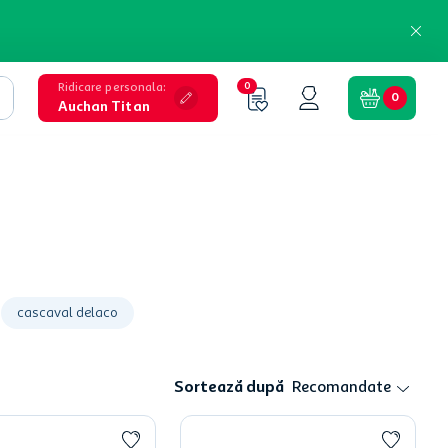
Ridicare personala
:
0
0
Auchan Titan
cascaval delaco
Sortează după
Recomandate