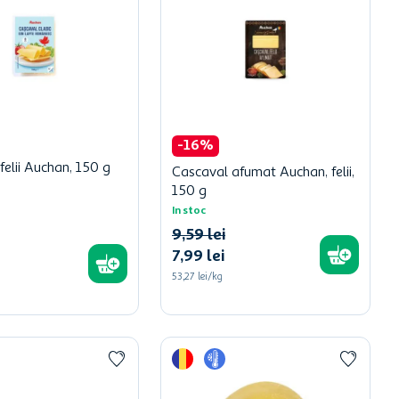
-
16
%
felii Auchan, 150 g
Cascaval afumat Auchan, felii,
150 g
In stoc
9
,
59
lei
7
,
99
lei
53,27 lei/kg