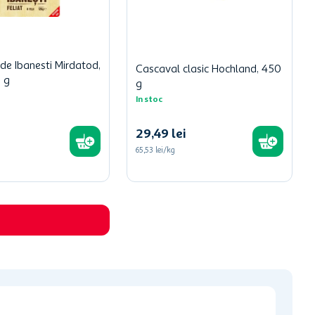
de Ibanesti Mirdatod,
Cascaval clasic Hochland, 450
0 g
g
In stoc
29
,
49
lei
65,53 lei/kg