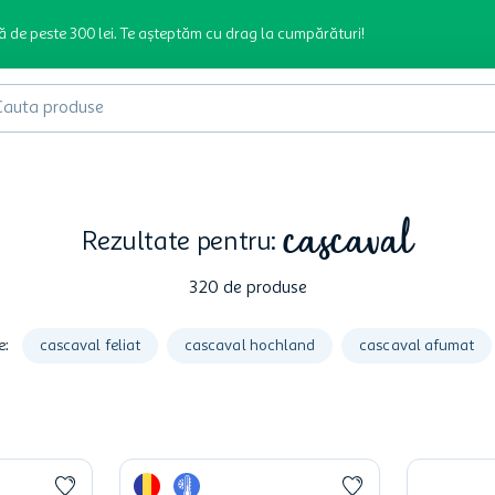
ă de peste 300 lei. Te așteptăm cu drag la cumpărături!
produse
cascaval
320
de produse
e
:
cascaval feliat
cascaval hochland
cascaval afumat