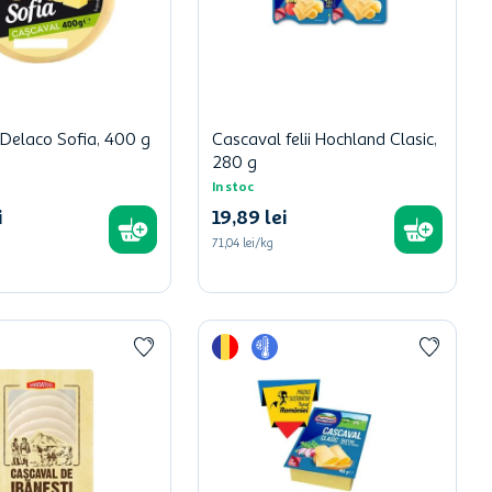
Delaco Sofia, 400 g
Cascaval felii Hochland Clasic,
280 g
In stoc
i
19
,
89
lei
71,04 lei/kg