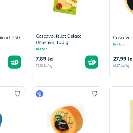
Cascaval feliat Delaco
hland, 250
Cascaval 
DeSenvis, 100 g
In stoc
In stoc
7
,
89
lei
27
,
99
le
78,90 lei/kg
69,97 lei/kg