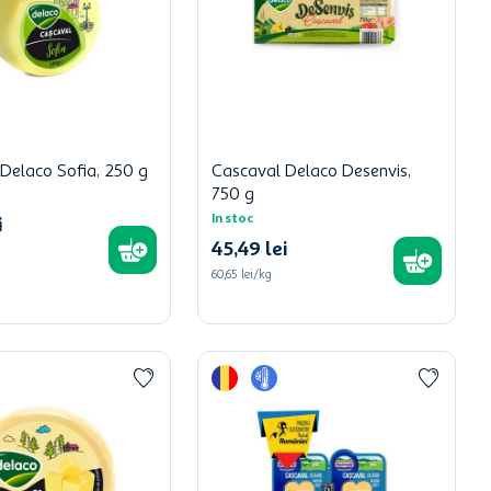
Delaco Sofia, 250 g
Cascaval Delaco Desenvis,
750 g
In stoc
i
45
,
49
lei
60,65 lei/kg