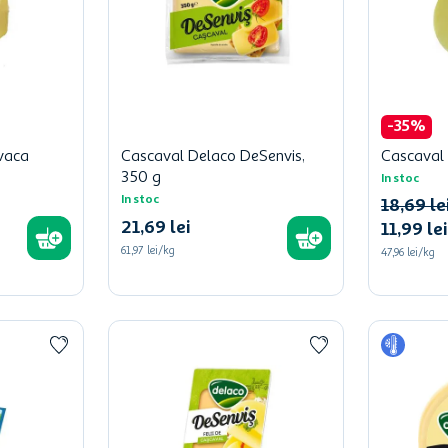
-
35
%
 vaca
Cascaval Delaco DeSenvis,
Cascaval 
350 g
In stoc
In stoc
18
,
69
le
21
,
69
lei
11
,
99
lei
61,97 lei/kg
47,96 lei/kg