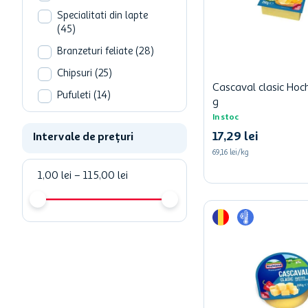
Specialitati din lapte
(
45
)
Branzeturi feliate
(
28
)
Chipsuri
(
25
)
Cascaval clasic Hoc
Pufuleti
(
14
)
g
Popcorn
(
8
)
In stoc
17
,
29
lei
Intervale de prețuri
Alte tipuri de snacksuri
(
7
)
69,16 lei/kg
1,00 lei
Telemea de vaca
–
115,00 lei
(
7
)
Mancare semipreparata
congelata
(
4
)
Sandwich
(
4
)
Vezi mai mult