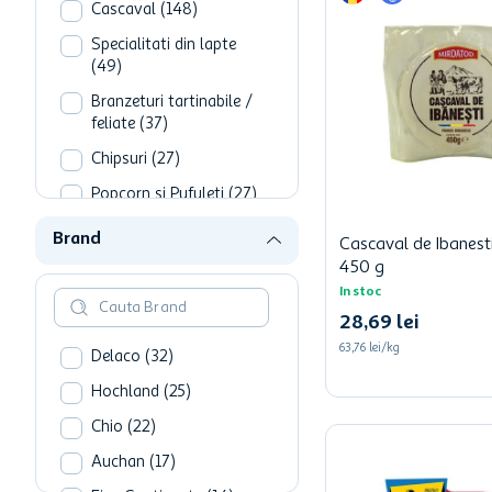
hartie igienica
Cascaval
(
148
)
ciocolata
Specialitati din lapte
(
49
)
lapte
Branzeturi tartinabile /
feliate
(
37
)
Chipsuri
(
27
)
Popcorn si Pufuleti
(
27
)
Branza si Telemea
(
9
)
Brand
Cascaval de Ibanest
Mancaruri
450 g
semipreparate
(
7
)
In stoc
28
,
69
lei
Semipreparate
congelate
(
6
)
63,76 lei/kg
Delaco
(
32
)
Saratele si Crackers
(
5
)
Hochland
(
25
)
Sandwich-uri
(
3
)
Chio
(
22
)
Vezi mai mult
Auchan
(
17
)