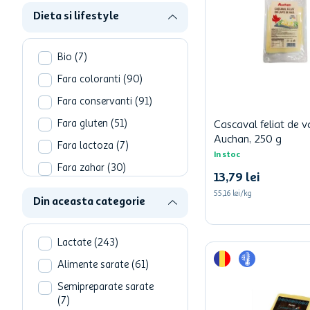
Gastro
(
5
)
Dieta si lifestyle
Dietetic si international
(
1
)
Bio
(
7
)
Jucarii si Bebe
(
1
)
Fara coloranti
(
90
)
Fara conservanti
(
91
)
Fara gluten
(
51
)
Cascaval feliat de 
Auchan, 250 g
Fara lactoza
(
7
)
In stoc
Fara zahar
(
30
)
13
,
79
lei
High protein
(
2
)
55,16 lei/kg
Din aceasta categorie
Lactate
(
243
)
Alimente sarate
(
61
)
Semipreparate sarate
(
7
)