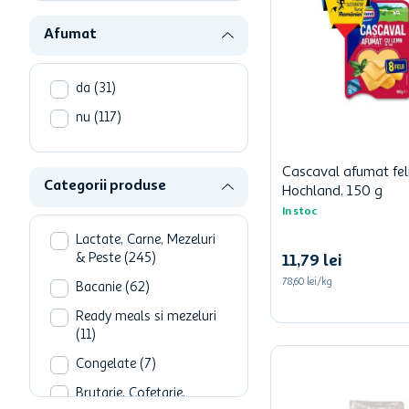
Five Continents
(
14
)
Afumat
Mirdatod
(
12
)
Napolact
(
9
)
da
(
31
)
Covalact
(
7
)
nu
(
117
)
Lay's
(
7
)
Bonas
(
6
)
Cascaval afumat fel
Vezi mai mult
Categorii produse
Hochland, 150 g
In stoc
Lactate, Carne, Mezeluri
& Peste
(
245
)
11
,
79
lei
78,60 lei/kg
Bacanie
(
62
)
Ready meals si mezeluri
(
11
)
Congelate
(
7
)
Brutarie, Cofetarie,