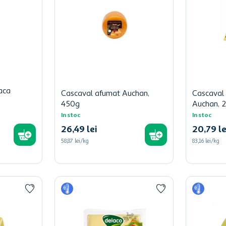
vaca
Cascaval afumat Auchan,
Cascaval 
450g
Auchan, 
In stoc
In stoc
26
,
49
lei
20
,
79
le
58,87 lei/kg
83,16 lei/kg