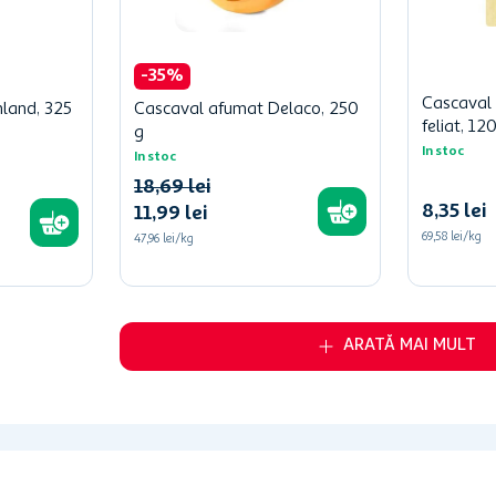
-
35
%
Cascaval 
hland, 325
Cascaval afumat Delaco, 250
feliat, 12
g
In stoc
In stoc
18
,
69
lei
8
,
35
lei
11
,
99
lei
69,58 lei/kg
47,96 lei/kg
ARATĂ MAI MULT