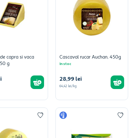
de capra si vaca
Cascaval rucar Auchan, 450g
250 g
In stoc
i
28
,
99
lei
64,42 lei/kg