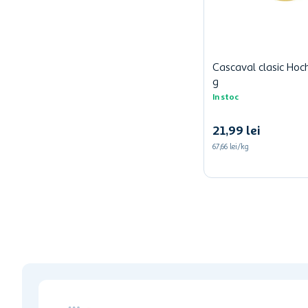
Cascaval clasic Hoc
g
In stoc
21
,
99
lei
67,66 lei/kg