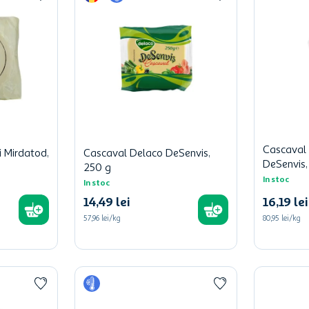
Cascaval 
i Mirdatod,
Cascaval Delaco DeSenvis,
DeSenvis,
250 g
In stoc
In stoc
14
,
49
lei
16
,
19
lei
57,96 lei/kg
80,95 lei/kg