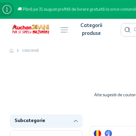
🚚 Până pe 31 august profită de livrare gratuită la orice comand
Cauta 
Căutări populare
cascaval
bere
cafea
inghetata
apa plata
Alte sugestii de cautar
cafea boabe
troler
Subcategorie
garden star