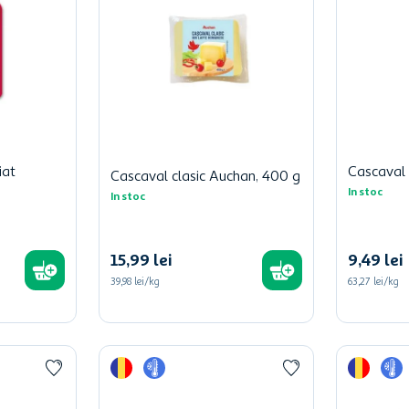
iat
Cascaval 
Cascaval clasic Auchan, 400 g
In stoc
In stoc
15
,
99
lei
9
,
49
lei
39,98 lei/kg
63,27 lei/kg