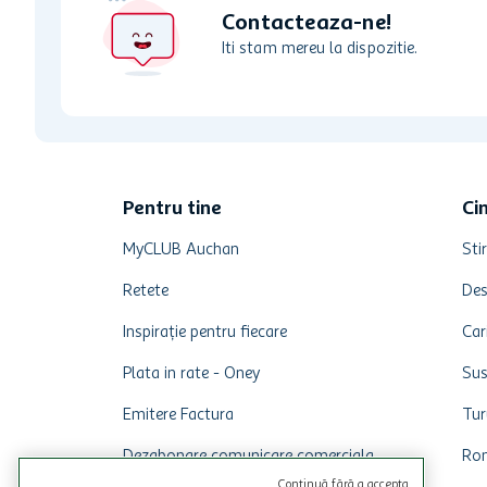
Contacteaza-ne!
Iti stam mereu la dispozitie.
Pentru tine
Ci
MyCLUB Auchan
Stir
Retete
Des
Inspirație pentru fiecare
Car
Plata in rate - Oney
Sus
Emitere Factura
Tur
Dezabonare comunicare comerciala
Rom
Continuă fără a accepta