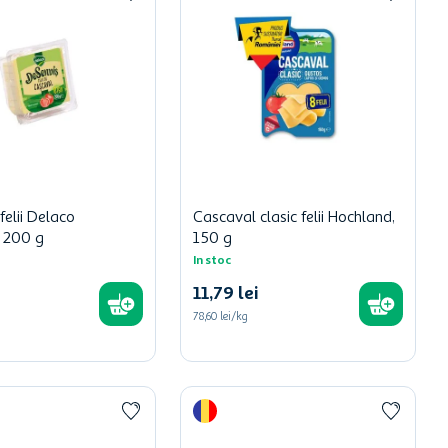
felii Delaco
Cascaval clasic felii Hochland,
 200 g
150 g
In stoc
11
,
79
lei
78,60 lei/kg