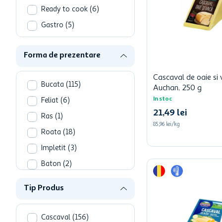
Ready to cook
(
6
)
Gastro
(
5
)
Ready to eat
(
5
)
Forma de prezentare
Mezeluri
(
2
)
Conserve
(
1
)
Cascaval de oaie si
Bucata
(
115
)
Auchan, 250 g
Hrana bebe si lapte
(
1
)
In stoc
Feliat
(
6
)
Nutritie speciala
(
1
)
21
,
49
lei
Ras
(
1
)
85,96 lei/kg
Roata
(
18
)
Impletit
(
3
)
Baton
(
2
)
Rulada
(
2
)
Tip Produs
Cascaval
(
156
)