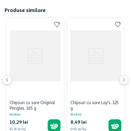
Produse similare
Chipsuri cu sare Original
Chipsuri cu sare Lay's, 125
Pringles, 165 g
g
In stoc
In stoc
10
,
29
lei
8
,
49
lei
62,36 lei/kg
67,92 lei/kg