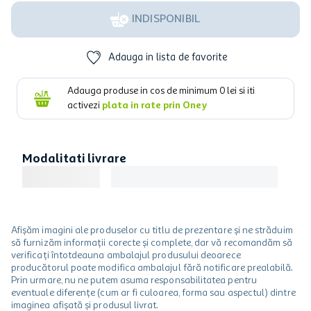
INDISPONIBIL
Adauga in lista de favorite
Adauga produse in cos de minimum
0
lei si iti
activezi
plata in rate prin Oney
Modalitati livrare
Afișăm imagini ale produselor cu titlu de prezentare și ne străduim
să furnizăm informații corecte și complete, dar vă recomandăm să
verificați întotdeauna ambalajul produsului deoarece
producătorul poate modifica ambalajul fără notificare prealabilă.
Prin urmare, nu ne putem asuma responsabilitatea pentru
eventuale diferențe (cum ar fi culoarea, forma sau aspectul) dintre
imaginea afișată și produsul livrat.