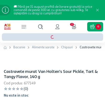
🚚 Până pe 31 august profită de livrare gratuită la orice
comandă de peste 300 lei, cu greutatea sub 40kg. Te
așteptăm cu drag la cumpărături!
0
0
Bacanie
Alimente sarate
Chipsuri
Castravete murat 
Castravete murat Van Holten's Sour Pickle, Tart &
Tangy Flavor, 140 g
Cod produs
:
677149
☆
☆
☆
☆
☆
(
0
)
Nu este in stoc