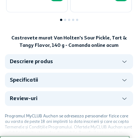
Castravete murat Van Holten's Sour Pickle, Tart &
Tangy Flavor, 140 g - Comanda online acum
Descriere produs
Specificatii
Review-uri
Programul MyCLUB Auchan se adreseaza persoanelor fizice care
au varsta de peste 18 ani impliniti la data inscrierii și care accepta
Termenele și Condițiile Programului. Ofertele MyCLUB Auchan sunt
valabile in limita stocurilor disponibile. Beneficiile se acorda in