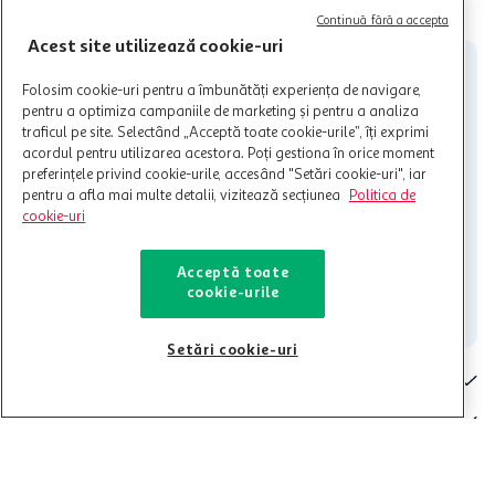
limita a 12 unitati / card client o singura data in perioada promotiei.
CITESTE MAI MULT
Cardul poate fi utilizat doar in legatura cu magazinele Auchan
Continuă fără a accepta
participante și pentru acțiuni promotionale indicate de Auchan si
Acest site utilizează cookie-uri
nu poate fi utilizat in legatura cu alti comercianți sau pentru alte
activitati in afara celor mentionate in Termene si Conditii. Auchan
Folosim cookie-uri pentru a îmbunătăți experiența de navigare,
nu raspunde pentru imposibilitatea utilizarii Cardului in perioada in
pentru a optimiza campaniile de marketing și pentru a analiza
care aceste este suspendat sau in perioada in care sunt efectuate
traficul pe site. Selectând „Acceptă toate cookie-urile”, îți exprimi
intretineri sau reparatii tehnice la sistemul de utilizarea al Cardului.
acordul pentru utilizarea acestora. Poți gestiona în orice moment
preferințele privind cookie-urile, accesând "Setări cookie-uri", iar
Contacteaza-ne!
pentru a afla mai multe detalii, vizitează secțiunea
Politica de
Iti stam mereu la dispozitie.
cookie-uri
021-9141
contact@auchan.ro
Acceptă toate
cookie-urile
Contact
Setări cookie-uri
Pentru tine
Cine suntem
De ajutor