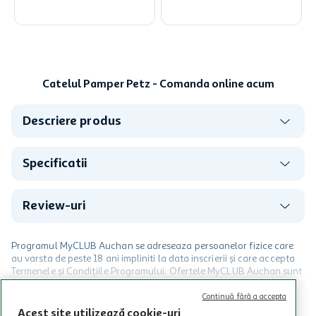
Catelul Pamper Petz - Comanda online acum
Descriere produs
Specificatii
Review-uri
Programul MyCLUB Auchan se adreseaza persoanelor fizice care
au varsta de peste 18 ani impliniti la data inscrierii și care accepta
Termenele și Condițiile Programului. Ofertele MyCLUB Auchan sunt
valabile in limita stocurilor disponibile. Beneficiile se acorda in
limita a 12 unitati / card client o singura data in perioada promotiei.
CITESTE MAI MULT
Continuă fără a accepta
Cardul poate fi utilizat doar in legatura cu magazinele Auchan
Acest site utilizează cookie-uri