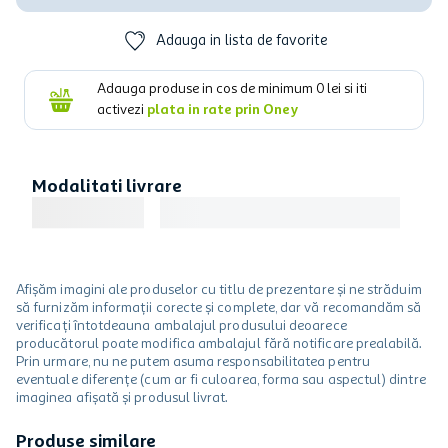
Adauga in lista de favorite
Adauga produse in cos de minimum
0
lei si iti
activezi
plata in rate prin Oney
Modalitati livrare
Afișăm imagini ale produselor cu titlu de prezentare și ne străduim
să furnizăm informații corecte și complete, dar vă recomandăm să
verificați întotdeauna ambalajul produsului deoarece
producătorul poate modifica ambalajul fără notificare prealabilă.
Prin urmare, nu ne putem asuma responsabilitatea pentru
eventuale diferențe (cum ar fi culoarea, forma sau aspectul) dintre
imaginea afișată și produsul livrat.
Produse similare