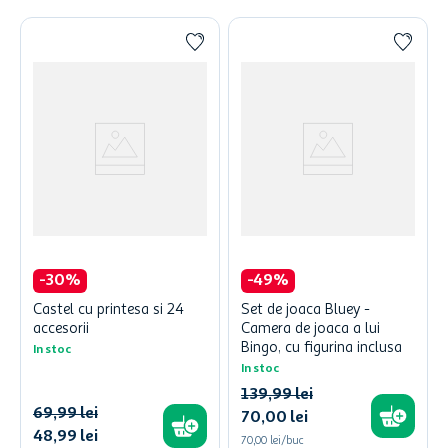
-
30
%
-
49
%
Castel cu printesa si 24
Set de joaca Bluey -
accesorii
Camera de joaca a lui
Bingo, cu figurina inclusa
In stoc
In stoc
139
,
99
lei
69
,
99
lei
70
,
00
lei
48
,
99
lei
70,00 lei/buc