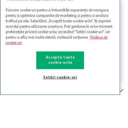
participante și pentru acțiuni promotionale indicate de Auchan si
nu poate fi utilizat in legatura cu alti comercianți sau pentru alte
Folosim cookie-uri pentru a îmbunătăți experiența de navigare,
activitati in afara celor mentionate in Termene si Conditii. Auchan
pentru a optimiza campaniile de marketing și pentru a analiza
nu raspunde pentru imposibilitatea utilizarii Cardului in perioada in
traficul pe site. Selectând „Acceptă toate cookie-urile”, îți exprimi
care aceste este suspendat sau in perioada in care sunt efectuate
acordul pentru utilizarea acestora. Poți gestiona în orice moment
intretineri sau reparatii tehnice la sistemul de utilizarea al Cardului.
preferințele privind cookie-urile, accesând "Setări cookie-uri", iar
pentru a afla mai multe detalii, vizitează secțiunea
Politica de
Contacteaza-ne!
cookie-uri
Iti stam mereu la dispozitie.
021-9141
contact@auchan.ro
Acceptă toate
cookie-urile
Contact
Setări cookie-uri
Pentru tine
Cine suntem
De ajutor
Tinem aproape