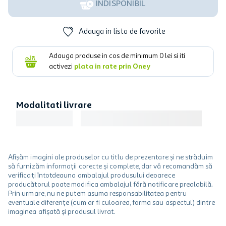
INDISPONIBIL
Adauga in lista de favorite
Adauga produse in cos de minimum
0
lei si iti
activezi
plata in rate prin Oney
Modalitati livrare
Afișăm imagini ale produselor cu titlu de prezentare și ne străduim
să furnizăm informații corecte și complete, dar vă recomandăm să
verificați întotdeauna ambalajul produsului deoarece
producătorul poate modifica ambalajul fără notificare prealabilă.
Prin urmare, nu ne putem asuma responsabilitatea pentru
eventuale diferențe (cum ar fi culoarea, forma sau aspectul) dintre
imaginea afișată și produsul livrat.