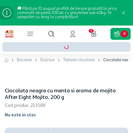
🚚 Până pe 31 august profită de livrare gratuită la orice
comandă de peste 300 lei, cu greutatea sub 40kg. Te
așteptăm cu drag la cumpărături!
0
0
Bacanie
Dulciuri
Tablete ciocolata
Ciocolata neagra
Ciocolata neagra cu menta si aroma de mojito
After Eight Mojito, 200 g
Cod produs
:
213588
Nu este in stoc