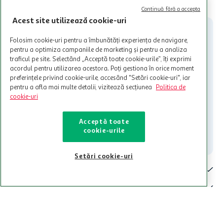
CITESTE MAI MULT
Cardul poate fi utilizat doar in legatura cu magazinele Auchan
Continuă fără a accepta
participante și pentru acțiuni promotionale indicate de Auchan si
Acest site utilizează cookie-uri
nu poate fi utilizat in legatura cu alti comercianți sau pentru alte
activitati in afara celor mentionate in Termene si Conditii. Auchan
Folosim cookie-uri pentru a îmbunătăți experiența de navigare,
nu raspunde pentru imposibilitatea utilizarii Cardului in perioada in
pentru a optimiza campaniile de marketing și pentru a analiza
care aceste este suspendat sau in perioada in care sunt efectuate
traficul pe site. Selectând „Acceptă toate cookie-urile”, îți exprimi
intretineri sau reparatii tehnice la sistemul de utilizarea al Cardului.
acordul pentru utilizarea acestora. Poți gestiona în orice moment
preferințele privind cookie-urile, accesând "Setări cookie-uri", iar
Contacteaza-ne!
pentru a afla mai multe detalii, vizitează secțiunea
Politica de
Iti stam mereu la dispozitie.
cookie-uri
021-9141
contact@auchan.ro
Acceptă toate
cookie-urile
Contact
Setări cookie-uri
Pentru tine
Cine suntem
De ajutor