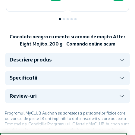
Ciocolata neagra cu menta si aroma de mojito After
Eight Mojito, 200 g - Comanda online acum
Descriere produs
Specificatii
Review-uri
Programul MyCLUB Auchan se adreseaza persoanelor fizice care
au varsta de peste 18 ani impliniti la data inscrierii și care accepta
Termenele și Condițiile Programului. Ofertele MyCLUB Auchan sunt
valabile in limita stocurilor disponibile. Beneficiile se acorda in
limita a 12 unitati / card client o singura data in perioada promotiei.