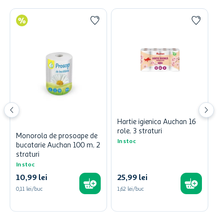
Hartie igienica Auchan 16
role, 3 straturi
Monorola de prosoape de
In stoc
bucatarie Auchan 100 m, 2
straturi
In stoc
10
,
99
lei
25
,
99
lei
0,11 lei/buc
1,62 lei/buc