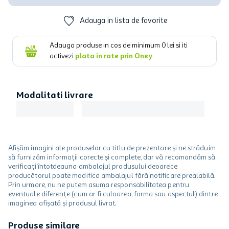
Adauga in lista de favorite
Adauga produse in cos de minimum
0
lei si iti
activezi
plata in rate prin Oney
Modalitati livrare
Afișăm imagini ale produselor cu titlu de prezentare și ne străduim
să furnizăm informații corecte și complete, dar vă recomandăm să
verificați întotdeauna ambalajul produsului deoarece
producătorul poate modifica ambalajul fără notificare prealabilă.
Prin urmare, nu ne putem asuma responsabilitatea pentru
eventuale diferențe (cum ar fi culoarea, forma sau aspectul) dintre
imaginea afișată și produsul livrat.
Produse similare