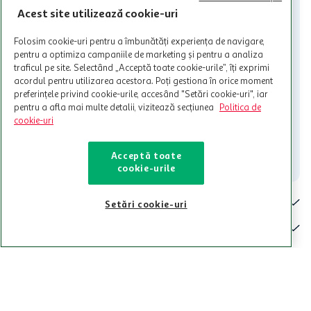
nu poate fi utilizat in legatura cu alti comercianți sau pentru alte
activitati in afara celor mentionate in Termene si Conditii. Auchan
Acest site utilizează cookie-uri
nu raspunde pentru imposibilitatea utilizarii Cardului in perioada in
care aceste este suspendat sau in perioada in care sunt efectuate
Folosim cookie-uri pentru a îmbunătăți experiența de navigare,
intretineri sau reparatii tehnice la sistemul de utilizarea al Cardului.
pentru a optimiza campaniile de marketing și pentru a analiza
traficul pe site. Selectând „Acceptă toate cookie-urile”, îți exprimi
Contacteaza-ne!
acordul pentru utilizarea acestora. Poți gestiona în orice moment
preferințele privind cookie-urile, accesând "Setări cookie-uri", iar
Iti stam mereu la dispozitie.
pentru a afla mai multe detalii, vizitează secțiunea
Politica de
cookie-uri
021-9141
contact@auchan.ro
Contact
Acceptă toate
cookie-urile
Pentru tine
Setări cookie-uri
Cine suntem
De ajutor
Tinem aproape
Categorii principale