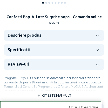
Confetti Pop-A-Lotz Surprise pops - Comanda online
acum
Descriere produs
Specificatii
Review-uri
Programul MyCLUB Auchan se adreseaza persoanelor fizice care
au varsta de peste 18 ani impliniti la data inscrierii și care accepta
Termenele și Condițiile Programului. Ofertele MyCLUB Auchan sunt
valabile in limita stocurilor disponibile. Beneficiile se acorda in
limita a 12 unitati / card client o singura data in perioada promotiei.
CITESTE MAI MULT
Cardul poate fi utilizat doar in legatura cu magazinele Auchan
participante și pentru acțiuni promotionale indicate de Auchan si
Continuă fără a accepta