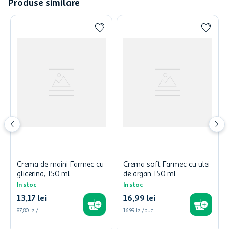
Produse similare
Crema de maini Farmec cu
Crema soft Farmec cu ulei
glicerina, 150 ml
de argan 150 ml
In stoc
In stoc
13
,
17
lei
16
,
99
lei
87,80 lei/l
16,99 lei/buc