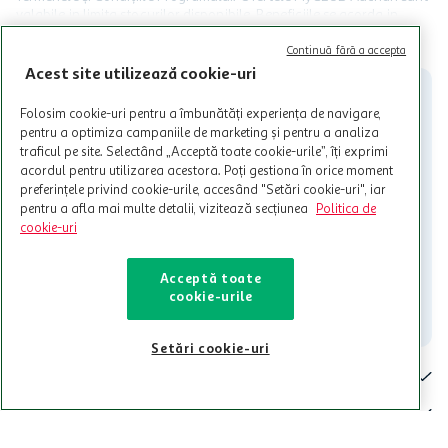
valabile in limita stocurilor disponibile. Beneficiile se acorda in
limita a 12 unitati / card client o singura data in perioada promotiei.
CITESTE MAI MULT
Cardul poate fi utilizat doar in legatura cu magazinele Auchan
Continuă fără a accepta
participante și pentru acțiuni promotionale indicate de Auchan si
Acest site utilizează cookie-uri
nu poate fi utilizat in legatura cu alti comercianți sau pentru alte
activitati in afara celor mentionate in Termene si Conditii. Auchan
Folosim cookie-uri pentru a îmbunătăți experiența de navigare,
nu raspunde pentru imposibilitatea utilizarii Cardului in perioada in
pentru a optimiza campaniile de marketing și pentru a analiza
care aceste este suspendat sau in perioada in care sunt efectuate
traficul pe site. Selectând „Acceptă toate cookie-urile”, îți exprimi
intretineri sau reparatii tehnice la sistemul de utilizarea al Cardului.
acordul pentru utilizarea acestora. Poți gestiona în orice moment
preferințele privind cookie-urile, accesând "Setări cookie-uri", iar
Contacteaza-ne!
pentru a afla mai multe detalii, vizitează secțiunea
Politica de
Iti stam mereu la dispozitie.
cookie-uri
021-9141
contact@auchan.ro
Acceptă toate
cookie-urile
Contact
Setări cookie-uri
Pentru tine
Cine suntem