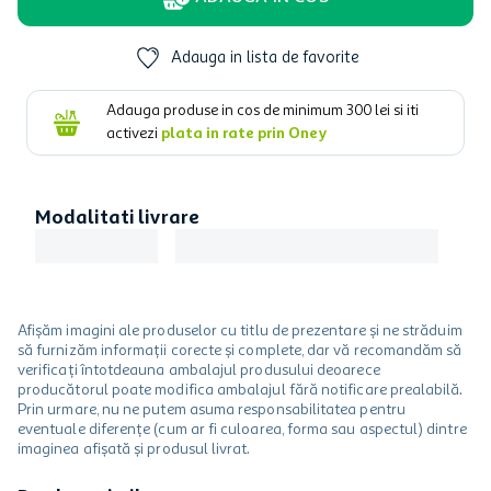
Adauga in lista de favorite
Adauga produse in cos de minimum
300
lei si iti
activezi
plata in rate prin Oney
Modalitati livrare
Afișăm imagini ale produselor cu titlu de prezentare și ne străduim
să furnizăm informații corecte și complete, dar vă recomandăm să
verificați întotdeauna ambalajul produsului deoarece
producătorul poate modifica ambalajul fără notificare prealabilă.
Prin urmare, nu ne putem asuma responsabilitatea pentru
eventuale diferențe (cum ar fi culoarea, forma sau aspectul) dintre
imaginea afișată și produsul livrat.