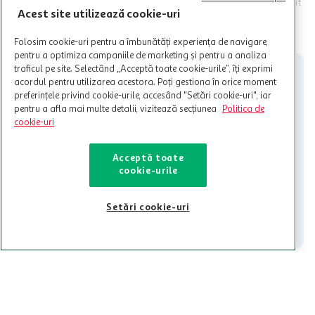
Termenele și Condițiile Programului. Ofertele MyCLUB Auchan sunt
Acest site utilizează cookie-uri
valabile in limita stocurilor disponibile. Beneficiile se acorda in
limita a 12 unitati / card client o singura data in perioada promotiei.
CITESTE MAI MULT
Cardul poate fi utilizat doar in legatura cu magazinele Auchan
Folosim cookie-uri pentru a îmbunătăți experiența de navigare,
participante și pentru acțiuni promotionale indicate de Auchan si
pentru a optimiza campaniile de marketing și pentru a analiza
nu poate fi utilizat in legatura cu alti comercianți sau pentru alte
traficul pe site. Selectând „Acceptă toate cookie-urile”, îți exprimi
activitati in afara celor mentionate in Termene si Conditii. Auchan
acordul pentru utilizarea acestora. Poți gestiona în orice moment
nu raspunde pentru imposibilitatea utilizarii Cardului in perioada in
preferințele privind cookie-urile, accesând "Setări cookie-uri", iar
care aceste este suspendat sau in perioada in care sunt efectuate
pentru a afla mai multe detalii, vizitează secțiunea
Politica de
intretineri sau reparatii tehnice la sistemul de utilizarea al Cardului.
cookie-uri
Contacteaza-ne!
Acceptă toate
Iti stam mereu la dispozitie.
cookie-urile
021-9141
contact@auchan.ro
Setări cookie-uri
Contact
Pentru tine
Cine suntem