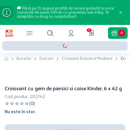
🚚 Până pe 31 august profită de livrare gratuită la orice
comandă de peste 300 lei, cu greutatea sub 40kg. Te
așteptăm cu drag la cumpărături!
0
0
Bacanie
Dulciuri
Croissant, Rulade si Madlene
Crois
Croissant cu gem de piersici si caise Kinder, 6 x 42 g
Cod produs
:
202742
☆
☆
☆
☆
☆
(
0
)
Nu este in stoc