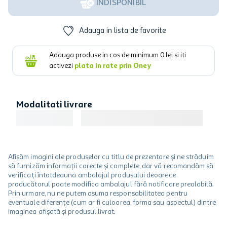
INDISPONIBIL
Adauga in lista de favorite
Adauga produse in cos de minimum
0
lei si iti
activezi
plata in rate prin Oney
Modalitati livrare
Afișăm imagini ale produselor cu titlu de prezentare și ne străduim
să furnizăm informații corecte și complete, dar vă recomandăm să
verificați întotdeauna ambalajul produsului deoarece
producătorul poate modifica ambalajul fără notificare prealabilă.
Prin urmare, nu ne putem asuma responsabilitatea pentru
eventuale diferențe (cum ar fi culoarea, forma sau aspectul) dintre
imaginea afișată și produsul livrat.