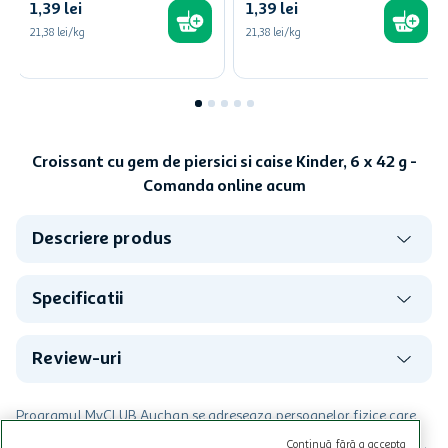
1
,
39
lei
1
,
39
lei
21,38 lei/kg
21,38 lei/kg
Croissant cu gem de piersici si caise Kinder, 6 x 42 g -
Comanda online acum
Descriere produs
Specificatii
Review-uri
Programul MyCLUB Auchan se adreseaza persoanelor fizice care
au varsta de peste 18 ani impliniti la data inscrierii și care accepta
Continuă fără a accepta