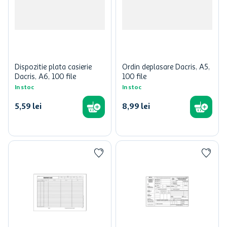
Dispozitie plata casierie
Ordin deplasare Dacris, A5,
Dacris, A6, 100 file
100 file
In stoc
In stoc
5
,
59
lei
8
,
99
lei