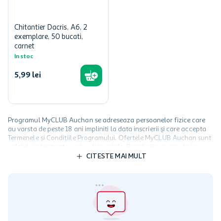
Chitantier Dacris, A6, 2
exemplare, 50 bucati,
carnet
In stoc
5
,
99
lei
Programul MyCLUB Auchan se adreseaza persoanelor fizice care
au varsta de peste 18 ani impliniti la data inscrierii și care accepta
Termenele și Condițiile Programului. Ofertele MyCLUB Auchan sunt
valabile in limita stocurilor disponibile. Beneficiile se acorda in
limita a 12 unitati / card client o singura data in perioada promotiei.
CITESTE MAI MULT
Cardul poate fi utilizat doar in legatura cu magazinele Auchan
participante și pentru acțiuni promotionale indicate de Auchan si
nu poate fi utilizat in legatura cu alti comercianți sau pentru alte
activitati in afara celor mentionate in Termene si Conditii. Auchan
nu raspunde pentru imposibilitatea utilizarii Cardului in perioada in
care aceste este suspendat sau in perioada in care sunt efectuate
intretineri sau reparatii tehnice la sistemul de utilizarea al Cardului.