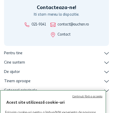
Contacteaza-ne!
Iti stam mereu la dispozitie.
021-9141
contact@auchan.ro
Contact
Pentru tine
Cine suntem
De ajutor
Tinem aproape
Categorii principale
Continuă fără a accepta
Intra acum in aplicatia Auchan
Acest site utilizează cookie-uri
Folosim cookie-uri pentru a îmbunătăți experiența de navigare,