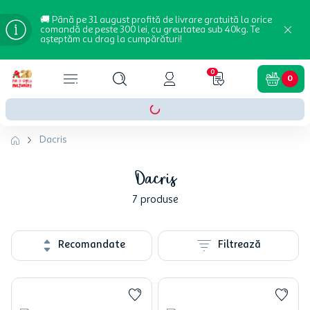
🚚 Până pe 31 august profită de livrare gratuită la orice
comandă de peste 300 lei, cu greutatea sub 40kg. Te
așteptăm cu drag la cumpărături!
0
0
Dacris
Dacris
7
produse
Recomandate
Filtrează