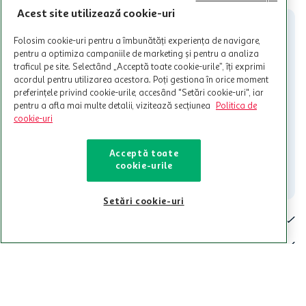
participante și pentru acțiuni promotionale indicate de Auchan si
Acest site utilizează cookie-uri
nu poate fi utilizat in legatura cu alti comercianți sau pentru alte
activitati in afara celor mentionate in Termene si Conditii. Auchan
Folosim cookie-uri pentru a îmbunătăți experiența de navigare,
nu raspunde pentru imposibilitatea utilizarii Cardului in perioada in
pentru a optimiza campaniile de marketing și pentru a analiza
care aceste este suspendat sau in perioada in care sunt efectuate
traficul pe site. Selectând „Acceptă toate cookie-urile”, îți exprimi
intretineri sau reparatii tehnice la sistemul de utilizarea al Cardului.
acordul pentru utilizarea acestora. Poți gestiona în orice moment
preferințele privind cookie-urile, accesând "Setări cookie-uri", iar
Contacteaza-ne!
pentru a afla mai multe detalii, vizitează secțiunea
Politica de
Iti stam mereu la dispozitie.
cookie-uri
021-9141
contact@auchan.ro
Acceptă toate
cookie-urile
Contact
Setări cookie-uri
Pentru tine
Cine suntem
De ajutor
Tinem aproape