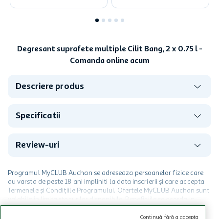
Degresant suprafete multiple Cilit Bang, 2 x 0.75 l -
Comanda online acum
Descriere produs
Specificatii
Review-uri
Programul MyCLUB Auchan se adreseaza persoanelor fizice care
au varsta de peste 18 ani impliniti la data inscrierii și care accepta
Termenele și Condițiile Programului. Ofertele MyCLUB Auchan sunt
valabile in limita stocurilor disponibile. Beneficiile se acorda in
limita a 12 unitati / card client o singura data in perioada promotiei.
CITESTE MAI MULT
Cardul poate fi utilizat doar in legatura cu magazinele Auchan
Continuă fără a accepta