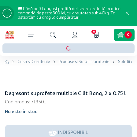
🚚 Până pe 31 august profită de livrare gratuită la orice
comandă de peste 300 lei, cu greutatea sub 40kg. Te
așteptăm cu drag la cumpărături!
0
0
Casa si Curatenie
Produse si Solutii curatenie
Solutii un
Degresant suprafete multiple Cilit Bang, 2 x 0.75 l
Cod produs
:
713501
Nu este in stoc
INDISPONIBIL