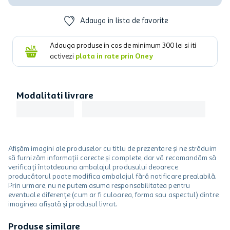
Adauga in lista de favorite
Adauga produse in cos de minimum
300
lei si iti
activezi
plata in rate prin Oney
Modalitati livrare
Afișăm imagini ale produselor cu titlu de prezentare și ne străduim
să furnizăm informații corecte și complete, dar vă recomandăm să
verificați întotdeauna ambalajul produsului deoarece
producătorul poate modifica ambalajul fără notificare prealabilă.
Prin urmare, nu ne putem asuma responsabilitatea pentru
eventuale diferențe (cum ar fi culoarea, forma sau aspectul) dintre
imaginea afișată și produsul livrat.
Produse similare