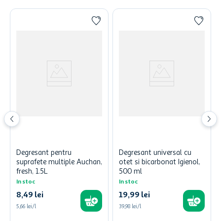
Degresant pentru
Degresant universal cu
suprafete multiple Auchan,
otet si bicarbonat Igienol,
fresh, 1.5L
500 ml
In stoc
In stoc
8
,
49
lei
19
,
99
lei
5,66 lei/l
39,98 lei/l