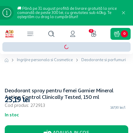
🚚 Până pe 31 august profită de livrare gratuită la orice
comandă de peste 300 lei, cu greutatea sub 40kg. Te
așteptăm cu drag la cumpărături!
0
0
Ingrijire personala si Cosmetice
Deodorante si parfumuri
Deodorant spray pentru femei Garnier Mineral
Action Control Clinically Tested, 150 ml
25
,
19
lei
Cod produs
:
272913
167,93 lei/l
In stoc