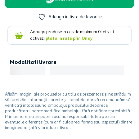
ADAUGA IN COS
Adauga in lista de favorite
Adauga produse in cos de minimum
0
lei si iti
activezi
plata in rate prin Oney
Modalitati livrare
Afișăm imagini ale produselor cu titlu de prezentare și ne străduim
să furnizăm informații corecte și complete, dar vă recomandăm să
verificați întotdeauna ambalajul produsului deoarece
producătorul poate modifica ambalajul fără notificare prealabilă.
Prin urmare, nu ne putem asuma responsabilitatea pentru
eventuale diferențe (cum ar fi culoarea, forma sau aspectul) dintre
imaginea afișată și produsul livrat.