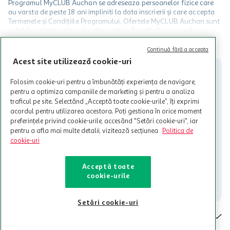
Programul MyCLUB Auchan se adreseaza persoanelor fizice care
au varsta de peste 18 ani impliniti la data inscrierii și care accepta
Termenele și Condițiile Programului. Ofertele MyCLUB Auchan sunt
valabile in limita stocurilor disponibile. Beneficiile se acorda in
limita a 12 unitati / card client o singura data in perioada promotiei.
CITESTE MAI MULT
Cardul poate fi utilizat doar in legatura cu magazinele Auchan
Continuă fără a accepta
participante și pentru acțiuni promotionale indicate de Auchan si
Acest site utilizează cookie-uri
nu poate fi utilizat in legatura cu alti comercianți sau pentru alte
activitati in afara celor mentionate in Termene si Conditii. Auchan
Folosim cookie-uri pentru a îmbunătăți experiența de navigare,
nu raspunde pentru imposibilitatea utilizarii Cardului in perioada in
pentru a optimiza campaniile de marketing și pentru a analiza
care aceste este suspendat sau in perioada in care sunt efectuate
traficul pe site. Selectând „Acceptă toate cookie-urile”, îți exprimi
intretineri sau reparatii tehnice la sistemul de utilizarea al Cardului.
acordul pentru utilizarea acestora. Poți gestiona în orice moment
preferințele privind cookie-urile, accesând "Setări cookie-uri", iar
Contacteaza-ne!
pentru a afla mai multe detalii, vizitează secțiunea
Politica de
Iti stam mereu la dispozitie.
cookie-uri
021-9141
contact@auchan.ro
Acceptă toate
cookie-urile
Contact
Setări cookie-uri
Pentru tine